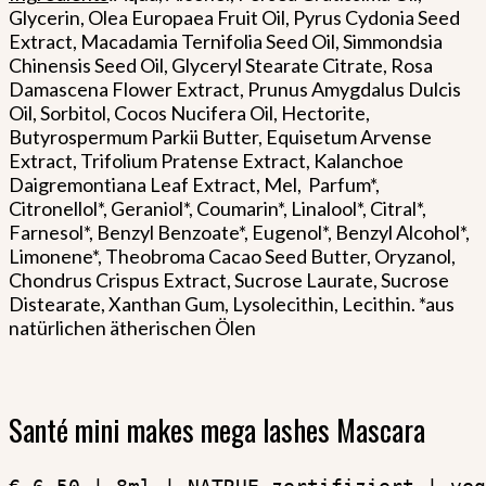
Glycerin, Olea Europaea Fruit Oil, Pyrus Cydonia Seed
Extract, Macadamia Ternifolia Seed Oil, Simmondsia
Chinensis Seed Oil, Glyceryl Stearate Citrate, Rosa
Damascena Flower Extract, Prunus Amygdalus Dulcis
Oil, Sorbitol, Cocos Nucifera Oil, Hectorite,
Butyrospermum Parkii Butter, Equisetum Arvense
Extract, Trifolium Pratense Extract, Kalanchoe
Daigremontiana Leaf Extract, Mel, Parfum*,
Citronellol*, Geraniol*, Coumarin*, Linalool*, Citral*,
Farnesol*, Benzyl Benzoate*, Eugenol*, Benzyl Alcohol*,
Limonene*, Theobroma Cacao Seed Butter, Oryzanol,
Chondrus Crispus Extract, Sucrose Laurate, Sucrose
Distearate, Xanthan Gum, Lysolecithin, Lecithin. *aus
natürlichen ätherischen Ölen
Santé mini makes mega lashes Mascara