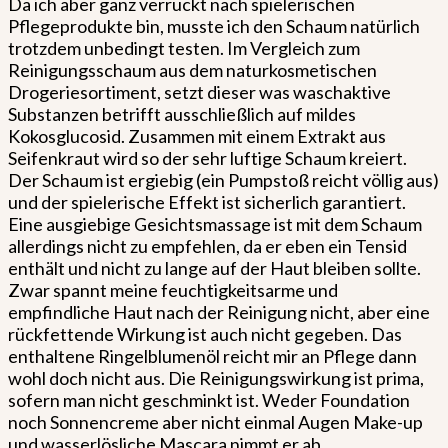
Da ich aber ganz verrückt nach spielerischen
Pflegeprodukte bin, musste ich den Schaum natürlich
trotzdem unbedingt testen. Im Vergleich zum
Reinigungsschaum aus dem naturkosmetischen
Drogeriesortiment, setzt dieser was waschaktive
Substanzen betrifft ausschließlich auf mildes
Kokosglucosid. Zusammen mit einem Extrakt aus
Seifenkraut wird so der sehr luftige Schaum kreiert.
Der Schaum ist ergiebig (ein Pumpstoß reicht völlig aus)
und der spielerische Effekt ist sicherlich garantiert.
Eine ausgiebige Gesichtsmassage ist mit dem Schaum
allerdings nicht zu empfehlen, da er eben ein Tensid
enthält und nicht zu lange auf der Haut bleiben sollte.
Zwar spannt meine feuchtigkeitsarme und
empfindliche Haut nach der Reinigung nicht, aber eine
rückfettende Wirkung ist auch nicht gegeben. Das
enthaltene Ringelblumenöl reicht mir an Pflege dann
wohl doch nicht aus. Die Reinigungswirkung ist prima,
sofern man nicht geschminkt ist. Weder Foundation
noch Sonnencreme aber nicht einmal Augen Make-up
und wasserlösliche Mascara nimmt er ab.