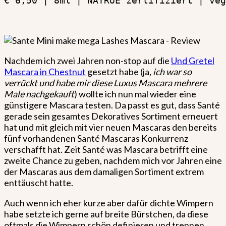
€ 6,50 | 8ml | NATRUE zertifiziert | veg
Nachdem ich zwei Jahren non-stop auf die
Und Gretel
Mascara in Chestnut
gesetzt habe (ja
, ich war so
verrückt und habe mir diese Luxus Mascara mehrere
Male nachgekauft
) wollte ich nun mal wieder eine
günstigere Mascara testen. Da passt es gut, dass Santé
gerade sein gesamtes Dekoratives Sortiment erneuert
hat und mit gleich mit vier neuen Mascaras den bereits
fünf vorhandenen Santé Mascaras Konkurrenz
verschafft hat. Zeit Santé was Mascara betrifft eine
zweite Chance zu geben, nachdem mich vor Jahren eine
der Mascaras aus dem damaligen Sortiment extrem
enttäuscht hatte.
Auch wenn ich eher kurze aber dafür dichte Wimpern
habe setzte ich gerne auf breite Bürstchen, da diese
oftmals die Wimpern schön definieren und trennen.