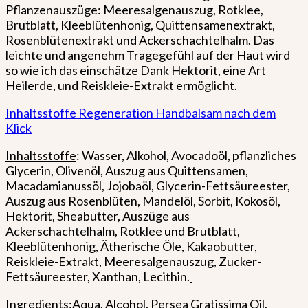
Pflanzenauszüge: Meeresalgenauszug, Rotklee,
Brutblatt, Kleeblütenhonig, Quittensamenextrakt,
Rosenblütenextrakt und Ackerschachtelhalm. Das
leichte und angenehm Tragegefühl auf der Haut wird
so wie ich das einschätze Dank Hektorit, eine Art
Heilerde, und Reiskleie-Extrakt ermöglicht.
Inhaltsstoffe Regeneration Handbalsam nach dem
Klick
Inhaltsstoffe
: Wasser, Alkohol, Avocadoöl, pflanzliches
Glycerin, Olivenöl, Auszug aus Quittensamen,
Macadamianussöl, Jojobaöl, Glycerin-Fettsäureester,
Auszug aus Rosenblüten, Mandelöl, Sorbit, Kokosöl,
Hektorit, Sheabutter, Auszüge aus
Ackerschachtelhalm, Rotklee und Brutblatt,
Kleeblütenhonig, Ätherische Öle, Kakaobutter,
Reiskleie-Extrakt, Meeresalgenauszug, Zucker-
Fettsäureester, Xanthan, Lecithin.
Ingredients
:Aqua, Alcohol, Persea Gratissima Oil,