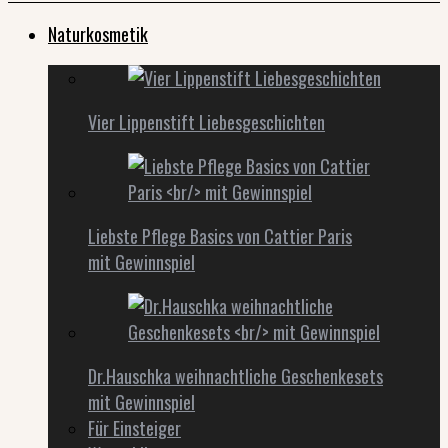
Naturkosmetik
Vier Lippenstift Liebesgeschichten
Liebste Pflege Basics von Cattier Paris
mit Gewinnspiel
Dr.Hauschka weihnachtliche Geschenkesets
mit Gewinnspiel
Für Einsteiger