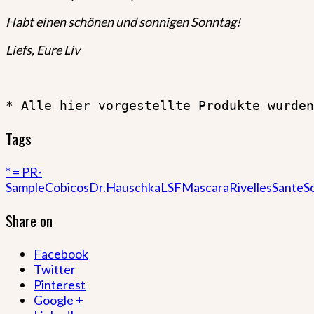
Habt einen schönen und sonnigen Sonntag!
Liefs, Eure Liv
* Alle hier vorgestellte Produkte wurden
Tags
* = PR-
Sample
Cobicos
Dr.Hauschka
LSF
Mascara
Rivelles
Sante
S
Share on
Facebook
Twitter
Pinterest
Google +