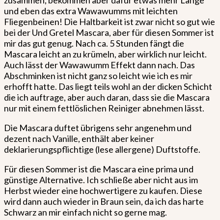
zusammen, bekommen aber dafür etwas mehr Länge
und eben das extra Wawawumms mit leichten
Fliegenbeinen! Die Haltbarkeit ist zwar nicht so gut wie
bei der Und Gretel Mascara, aber für diesen Sommer ist
mir das gut genug. Nach ca. 5 Stunden fängt die
Mascara leicht an zu krümeln, aber wirklich nur leicht.
Auch lässt der Wawawumm Effekt dann nach. Das
Abschminken ist nicht ganz so leicht wie ich es mir
erhofft hatte. Das liegt teils wohl an der dicken Schicht
die ich auftrage, aber auch daran, dass sie die Mascara
nur mit einem fettlöslichen Reiniger abnehmen lässt.
Die Mascara duftet übrigens sehr angenehm und
dezent nach Vanille, enthält aber keiner
deklarierungspflichtige (lese allergene) Duftstoffe.
Für diesen Sommer ist die Mascara eine prima und
günstige Alternative. Ich schließe aber nicht aus im
Herbst wieder eine hochwertigere zu kaufen. Diese
wird dann auch wieder in Braun sein, da ich das harte
Schwarz an mir einfach nicht so gerne mag.