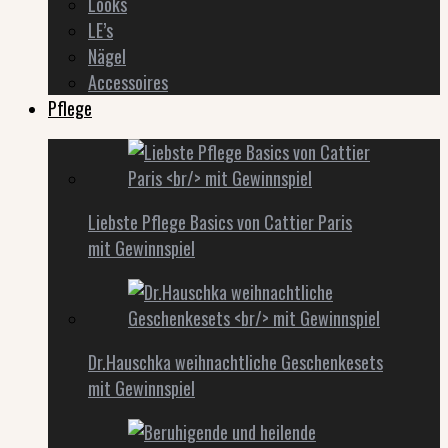
Looks
LE’s
Nägel
Accessoires
Pflege
Liebste Pflege Basics von Cattier Paris
mit Gewinnspiel
Dr.Hauschka weihnachtliche Geschenkesets
mit Gewinnspiel