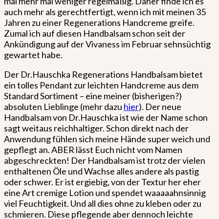
mal mehr mal weniger regelmäßig. Daher finde ich es
auch mehr als gerechtfertigt, wenn ich mit meinen 35
Jahren zu einer Regenerations Handcreme greife.
Zumal ich auf diesen Handbalsam schon seit der
Ankündigung auf der Vivaness im Februar sehnsüchtig
gewartet habe.
Der Dr.Hauschka Regenerations Handbalsam bietet
ein tolles Pendant zur leichten Handcreme aus dem
Standard Sortiment – eine meiner (bisherigen?)
absoluten Lieblinge (mehr dazu
hier
). Der neue
Handbalsam von Dr.Hauschka ist wie der Name schon
sagt weitaus reichhaltiger. Schon direkt nach der
Anwendung fühlen sich meine Hände super weich und
gepflegt an. ABER lässt Euch nicht vom Namen
abgeschreckten! Der Handbalsam ist trotz der vielen
enthaltenen Öle und Wachse alles andere als pastig
oder schwer. Er ist ergiebig, von der Textur her eher
eine Art cremige Lotion und spendet waaaaahnsinnig
viel Feuchtigkeit. Und all dies ohne zu kleben oder zu
schmieren. Diese pflegende aber dennoch leichte