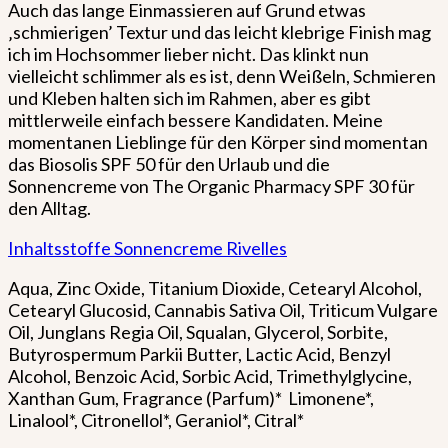
Auch das lange Einmassieren auf Grund etwas
‚schmierigen’ Textur und das leicht klebrige Finish mag
ich im Hochsommer lieber nicht. Das klinkt nun
vielleicht schlimmer als es ist, denn Weißeln, Schmieren
und Kleben halten sich im Rahmen, aber es gibt
mittlerweile einfach bessere Kandidaten. Meine
momentanen Lieblinge für den Körper sind momentan
das Biosolis SPF 50 für den Urlaub und die
Sonnencreme von The Organic Pharmacy SPF 30 für
den Alltag.
Inhaltsstoffe Sonnencreme Rivelles
Aqua, Zinc Oxide, Titanium Dioxide, Cetearyl Alcohol,
Cetearyl Glucosid, Cannabis Sativa Oil, Triticum Vulgare
Oil, Junglans Regia Oil, Squalan, Glycerol, Sorbite,
Butyrospermum Parkii Butter, Lactic Acid, Benzyl
Alcohol, Benzoic Acid, Sorbic Acid, Trimethylglycine,
Xanthan Gum, Fragrance (Parfum)* Limonene*,
Linalool*, Citronellol*, Geraniol*, Citral*