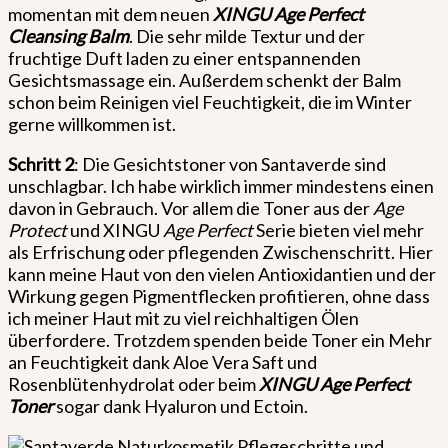
momentan mit dem neuen
XINGU Age Perfect
Cleansing Balm
. Die sehr milde Textur und der
fruchtige Duft laden zu einer entspannenden
Gesichtsmassage ein. Außerdem schenkt der Balm
schon beim Reinigen viel Feuchtigkeit, die im Winter
gerne willkommen ist.
Schritt 2
: Die Gesichtstoner von Santaverde sind
unschlagbar. Ich habe wirklich immer mindestens einen
davon in Gebrauch. Vor allem die Toner aus der
Age
Protect
und XINGU
Age Perfect
Serie bieten viel mehr
als Erfrischung oder pflegenden Zwischenschritt. Hier
kann meine Haut von den vielen Antioxidantien und der
Wirkung gegen Pigmentflecken profitieren, ohne dass
ich meiner Haut mit zu viel reichhaltigen Ölen
überfordere. Trotzdem spenden beide Toner ein Mehr
an Feuchtigkeit dank Aloe Vera Saft und
Rosenblütenhydrolat oder beim
XINGU
Age Perfect
Toner
sogar dank Hyaluron und Ectoin.