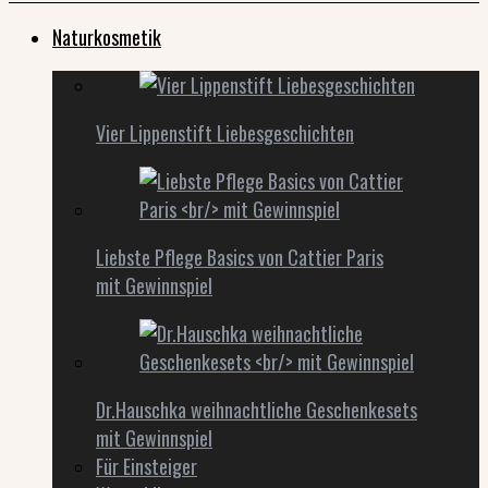
Naturkosmetik
Vier Lippenstift Liebesgeschichten
Liebste Pflege Basics von Cattier Paris
mit Gewinnspiel
Dr.Hauschka weihnachtliche Geschenkesets
mit Gewinnspiel
Für Einsteiger