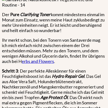
Der
Pure
Clarifying Toner
kommt mindestens einmal im
Monat zum Einsatz, wenn meine Haut zyklusbedingt zu
mehr Unreinheiten neigt. Er ist leicht und beruhigend
und heilt einfach so wunderbar!
Ihr merkt schon, bei den Tonern von Santaverde mag
ich mich einfach nicht zwischen einem der Drei
entscheiden müssen. Mehr zu den Tonern, und dem
wenigen Alkohol und Glycerin darin, findet Ihr übrigens
auch bei H
erbs and Flowers
.
Schritt 3
: Der perfekte Alleskönner für einen
Feuchtigkeitsboost ist das
Hydro Repair Gel
. Das Gel
aus Aloe Vera Saft, Holunderblütenextrakt,
Nachtkerzenöl und Mangokernbutter regeneriert und
schenkt viel Feuchtigkeit. Gerne mische ich das Gel mit
ein bis zwei Tropfen
Age Protect Öl
. Das Öl wirkt noch
mal extra gegen Pigmentflecken, die ich im Sommer
bekommen hatte. Die enthalten Öle aus Arganfrucht,