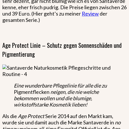
sehr dezent, gar nicht blumig wie ich es von Santaverde
kenne, eher frisch pudrig. Die Preise liegen zwischen 26
und 39 Euro. (Hier geht’s zu meiner
Review
der
gesamten Serie.)
Age Protect Linie – Schutz gegen Sonnenschäden und
Pigmentierung
Eine wunderbare Pflegelinie für alle die zu
Pigmentflecken
neigen, die nie welche
bekommen wollen und die blumige,
wirkstoffstarke Kosmetik lieben!
Als die
Age Protect
Serie 2014 auf den Markt kam,
wurde sie und damit auch die Marke Santaverde in
no
time
zu meinem
all-time Favorite
! Offiziell ist die
Age