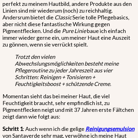
perfekt zu meinem Hautbild, andere Produkte aus den
Linien sind mir wiederum (noch) zu reichhaltig.
Andersrum bietet die
Classic
Serie tolle Pflegebasics,
aber nicht diese fantastische Wirkung gegen
Pigmentflecken. Und die
Pure Linie
baue ich einfach
immer wieder gerne ein, um meiner Haut eine Auszeit
zu gönnen, wenn sie verrückt spielt.
Trotzt den vielen
Abwechslungsmöglichkeiten besteht meine
Pflegeroutine zu jeder Jahreszeit aus vier
Schritten: Reinigen + Tonisieren +
Feuchtigkeitsboost + schützende Creme.
Momentan sieht das bei meiner Haut, die viel
Feuchtigkeit braucht, sehr empfindlich ist, zu
Pigmentflecken neigt und mit 37 Jahren erste Fältchen
zeigt dann wie folgt aus:
Schritt 1
: Auch wenn ich die gelige
Reinigungsemulsion
von Santaverde sehr mag, verwöhne ich meine Haut