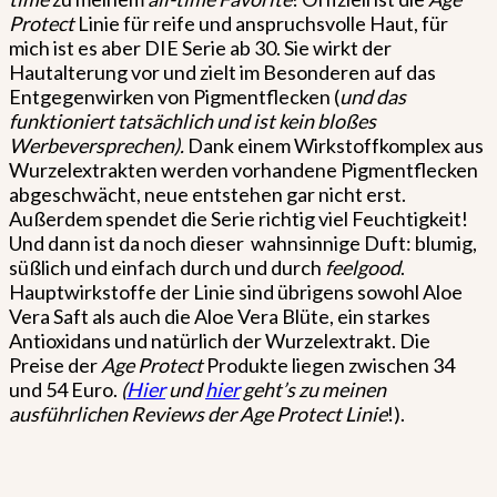
Protect
Linie für reife und anspruchsvolle Haut, für
mich ist es aber DIE Serie ab 30. Sie wirkt der
Hautalterung vor und zielt im Besonderen auf das
Entgegenwirken von Pigmentflecken (
und das
funktioniert tatsächlich und ist kein bloßes
Werbeversprechen).
Dank einem Wirkstoffkomplex aus
Wurzelextrakten werden vorhandene Pigmentflecken
abgeschwächt, neue entstehen gar nicht erst.
Außerdem spendet die Serie richtig viel Feuchtigkeit!
Und dann ist da noch dieser wahnsinnige Duft: blumig,
süßlich und einfach durch und durch
feelgood
.
Hauptwirkstoffe der Linie sind übrigens sowohl Aloe
Vera Saft als auch die Aloe Vera Blüte, ein starkes
Antioxidans und natürlich der Wurzelextrakt. Die
Preise der
Age Protect
Produkte liegen zwischen 34
und 54 Euro.
(
Hier
und
hier
geht’s zu meinen
ausführlichen Reviews der Age Protect Linie
!).