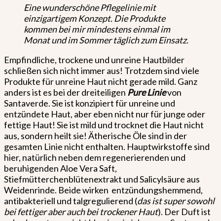
Eine wunderschöne Pflegelinie mit
einzigartigem Konzept. Die Produkte
kommen bei mir mindestens einmal im
Monat und im Sommer täglich zum Einsatz.
Empfindliche, trockene und unreine Hautbilder
schließen sich nicht immer aus! Trotzdem sind viele
Produkte für unreine Haut nicht gerade mild. Ganz
anders ist es bei der dreiteiligen
Pure Linie
von
Santaverde. Sie ist konzipiert für unreine und
entzündete Haut, aber eben nicht nur für junge oder
fettige Haut! Sie ist mild und trocknet die Haut nicht
aus, sondern heilt sie! Ätherische Öle sind in der
gesamten Linie nicht enthalten. Hauptwirkstoffe sind
hier, natürlich neben dem regenerierenden und
beruhigenden Aloe Vera Saft,
Stiefmütterchenblütenextrakt und Salicylsäure aus
Weidenrinde. Beide wirken entzündungshemmend,
antibakteriell und talgregulierend (
das ist super sowohl
bei fettiger aber auch bei trockener Haut
). Der Duft ist