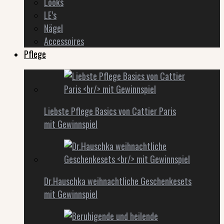
Looks
LE’s
Nägel
Accessoires
Pflege
Liebste Pflege Basics von Cattier Paris
mit Gewinnspiel
Dr.Hauschka weihnachtliche Geschenkesets
mit Gewinnspiel