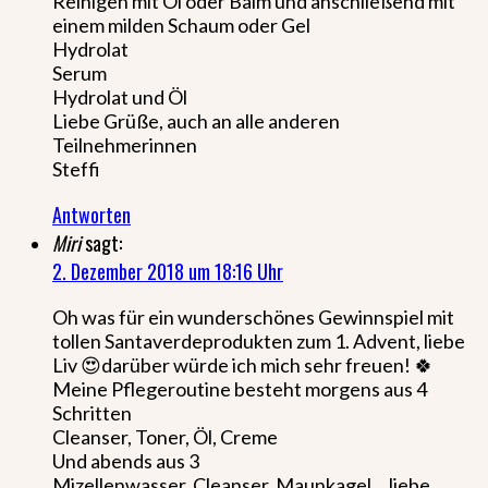
Reinigen mit Öl oder Balm und anschließend mit
einem milden Schaum oder Gel
Hydrolat
Serum
Hydrolat und Öl
Liebe Grüße, auch an alle anderen
Teilnehmerinnen
Steffi
Antworten
Miri
sagt:
2. Dezember 2018 um 18:16 Uhr
Oh was für ein wunderschönes Gewinnspiel mit
tollen Santaverdeprodukten zum 1. Advent, liebe
Liv 😍darüber würde ich mich sehr freuen! 🍀
Meine Pflegeroutine besteht morgens aus 4
Schritten
Cleanser, Toner, Öl, Creme
Und abends aus 3
Mizellenwasser, Cleanser, Maunkagel… liebe