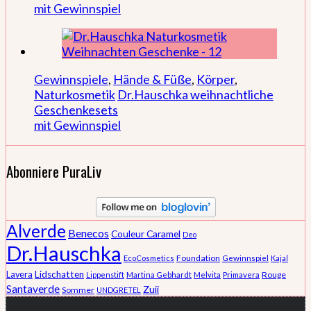
mit Gewinnspiel
Gewinnspiele
,
Hände & Füße
,
Körper
,
Naturkosmetik
Dr.Hauschka weihnachtliche
Geschenkesets
mit Gewinnspiel
Abonniere PuraLiv
Alverde
Benecos
Couleur Caramel
Deo
Dr.Hauschka
Foundation
EcoCosmetics
Gewinnspiel
Kajal
Lidschatten
Lavera
Rouge
Lippenstift
Martina Gebhardt
Melvita
Primavera
Santaverde
Zuii
Sommer
UNDGRETEL