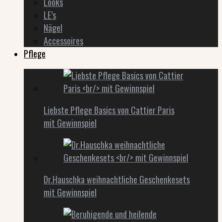
Looks
LE’s
Nägel
Accessoires
Pflege
Liebste Pflege Basics von Cattier Paris
mit Gewinnspiel
Dr.Hauschka weihnachtliche Geschenkesets
mit Gewinnspiel