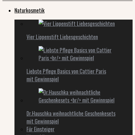
Naturkosmetik
Vier Lippenstift Liebesgeschichten
Liebste Pflege Basics von Cattier Paris
mit Gewinnspiel
Dr.Hauschka weihnachtliche Geschenkesets
mit Gewinnspiel
Für Einsteiger