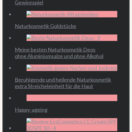
Gewinnspiel
Naturkosmetik Goldstücke
Meine besten Naturkosmetik Deos
ohne Aluminiumsalze und ohne Alkohol
Beruhigende und heilende Naturkosmetik
extra Streicheleinheit für die Haut
Happy-ageing