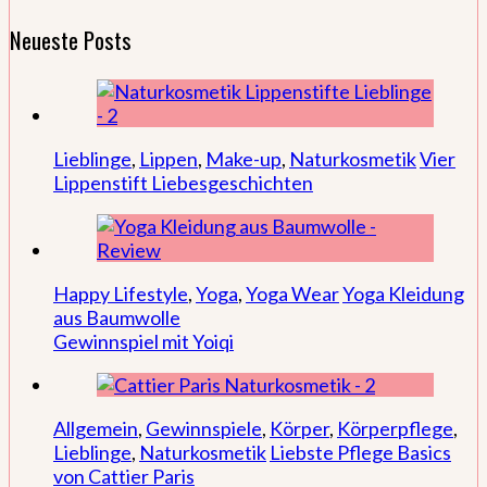
Neueste Posts
Lieblinge
,
Lippen
,
Make-up
,
Naturkosmetik
Vier
Lippenstift Liebesgeschichten
Happy Lifestyle
,
Yoga
,
Yoga Wear
Yoga Kleidung
aus Baumwolle
Gewinnspiel mit Yoiqi
Allgemein
,
Gewinnspiele
,
Körper
,
Körperpflege
,
Lieblinge
,
Naturkosmetik
Liebste Pflege Basics
von Cattier Paris