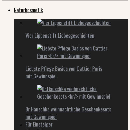
Naturkosmetik
Vier Lippenstift Liebesgeschichten
Liebste Pflege Basics von Cattier Paris
mit Gewinnspiel
Dr.Hauschka weihnachtliche Geschenkesets
mit Gewinnspiel
Für Einsteiger