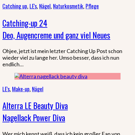
Catching up
,
LE's
,
Nägel
,
Naturkosmetik
,
Pflege
Catching-up 24
Deo, Augencreme und ganz viel Neues
Ohjee, jetzt ist mein letzter Catching Up Post schon
wieder viel zu lange her. Umso besser, dass ich nun
endlich…
LE's
,
Make-up
,
Nägel
Alterra LE Beauty Diva
Nagellack Power Diva
Wer mich kennt weiß, dass ich kein großer Fan von