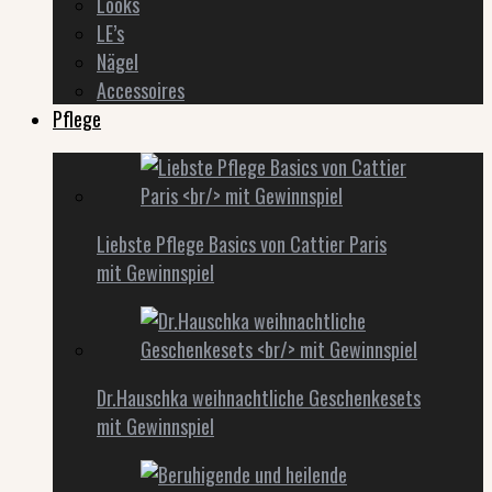
Looks
LE’s
Nägel
Accessoires
Pflege
Liebste Pflege Basics von Cattier Paris
mit Gewinnspiel
Dr.Hauschka weihnachtliche Geschenkesets
mit Gewinnspiel