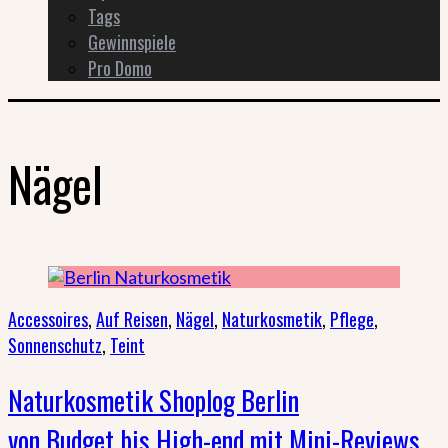
Tags
Gewinnspiele
Pro Domo
Nägel
Accessoires
,
Auf Reisen
,
Nägel
,
Naturkosmetik
,
Pflege
,
Sonnenschutz
,
Teint
Naturkosmetik Shoplog Berlin
von Budget bis High-end mit Mini-Reviews