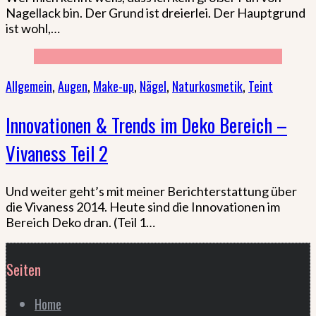
Nagellack bin. Der Grund ist dreierlei. Der Hauptgrund
ist wohl,…
Allgemein
,
Augen
,
Make-up
,
Nägel
,
Naturkosmetik
,
Teint
Innovationen & Trends im Deko Bereich –
Vivaness Teil 2
Und weiter geht’s mit meiner Berichterstattung über
die Vivaness 2014. Heute sind die Innovationen im
Bereich Deko dran. (Teil 1…
Seiten
Home