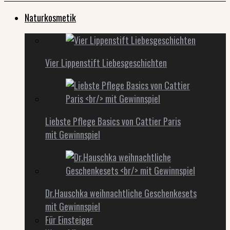
Naturkosmetik
Vier Lippenstift Liebesgeschichten
Liebste Pflege Basics von Cattier Paris
mit Gewinnspiel
Dr.Hauschka weihnachtliche Geschenkesets
mit Gewinnspiel
Für Einsteiger