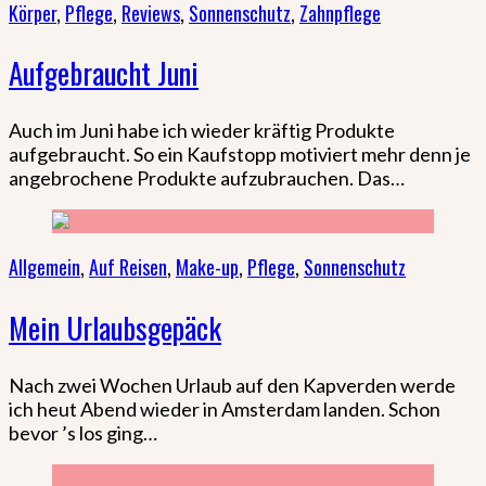
Körper
,
Pflege
,
Reviews
,
Sonnenschutz
,
Zahnpflege
Aufgebraucht Juni
Auch im Juni habe ich wieder kräftig Produkte
aufgebraucht. So ein Kaufstopp motiviert mehr denn je
angebrochene Produkte aufzubrauchen. Das…
Allgemein
,
Auf Reisen
,
Make-up
,
Pflege
,
Sonnenschutz
Mein Urlaubsgepäck
Nach zwei Wochen Urlaub auf den Kapverden werde
ich heut Abend wieder in Amsterdam landen. Schon
bevor ’s los ging…