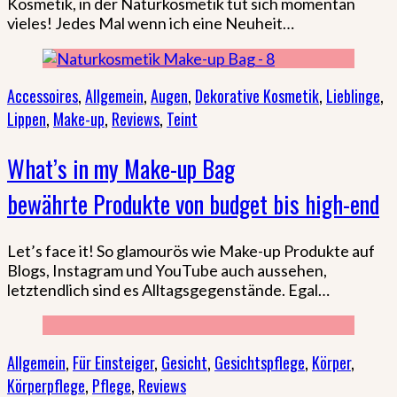
Kosmetik, in der Naturkosmetik tut sich momentan
vieles! Jedes Mal wenn ich eine Neuheit…
Accessoires
,
Allgemein
,
Augen
,
Dekorative Kosmetik
,
Lieblinge
,
Lippen
,
Make-up
,
Reviews
,
Teint
What’s in my Make-up Bag
bewährte Produkte von budget bis high-end
Let’s face it! So glamourös wie Make-up Produkte auf
Blogs, Instagram und YouTube auch aussehen,
letztendlich sind es Alltagsgegenstände. Egal…
Allgemein
,
Für Einsteiger
,
Gesicht
,
Gesichtspflege
,
Körper
,
Körperpflege
,
Pflege
,
Reviews