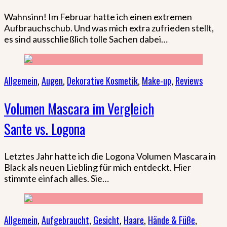
Wahnsinn! Im Februar hatte ich einen extremen
Aufbrauchschub. Und was mich extra zufrieden stellt,
es sind ausschließlich tolle Sachen dabei…
Allgemein
,
Augen
,
Dekorative Kosmetik
,
Make-up
,
Reviews
Volumen Mascara im Vergleich
Sante vs. Logona
Letztes Jahr hatte ich die Logona Volumen Mascara in
Black als neuen Liebling für mich entdeckt. Hier
stimmte einfach alles. Sie…
Allgemein
,
Aufgebraucht
,
Gesicht
,
Haare
,
Hände & Füße
,