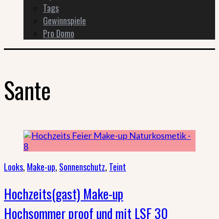
Tags
Gewinnspiele
Pro Domo
Sante
Looks
,
Make-up
,
Sonnenschutz
,
Teint
Hochzeits(gast) Make-up
Hochsommer proof und mit LSF 30