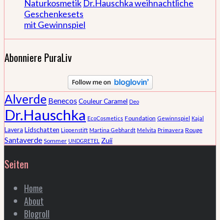
Naturkosmetik
Dr.Hauschka weihnachtliche
Geschenkesets
mit Gewinnspiel
Abonniere PuraLiv
Alverde
Benecos
Couleur Caramel
Deo
Dr.Hauschka
Foundation
EcoCosmetics
Gewinnspiel
Kajal
Lidschatten
Lavera
Rouge
Lippenstift
Martina Gebhardt
Melvita
Primavera
Santaverde
Zuii
Sommer
UNDGRETEL
Seiten
Home
About
Blogroll