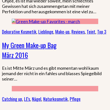
Ohjee, es ist mal wieder soweit, mein schlechtes
Gewissen hat sich zusammengetan mit meiner
Perfektion und herausgekommen ist eine viel zu…
Dekorative Kosmetik
,
Lieblinge
,
Make-up
,
Reviews
,
Teint
,
Top 3
My Green Make-up Bag
März 2016
Es ist Mitte März und es gibt momentan wohl kaum
jemand der nicht in ein fahles und blasses Spiegelbild
seiner…
Catching up
,
LE's
,
Nägel
,
Naturkosmetik
,
Pflege