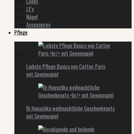
Looks
LE’s
Nägel
Accessoires
Pflege
Liebste Pflege Basics von Cattier Paris
mit Gewinnspiel
Dr.Hauschka weihnachtliche Geschenkesets
mit Gewinnspiel