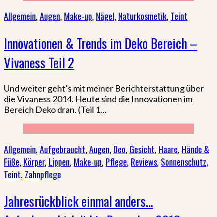
Allgemein
,
Augen
,
Make-up
,
Nägel
,
Naturkosmetik
,
Teint
Innovationen & Trends im Deko Bereich –
Vivaness Teil 2
Und weiter geht’s mit meiner Berichterstattung über
die Vivaness 2014. Heute sind die Innovationen im
Bereich Deko dran. (Teil 1…
Allgemein
,
Aufgebraucht
,
Augen
,
Deo
,
Gesicht
,
Haare
,
Hände &
Füße
,
Körper
,
Lippen
,
Make-up
,
Pflege
,
Reviews
,
Sonnenschutz
,
Teint
,
Zahnpflege
Jahresrückblick einmal anders…