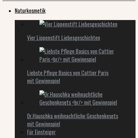
Naturkosmetik
Vier Lippenstift Liebesgeschichten
Liebste Pflege Basics von Cattier Paris
mit Gewinnspiel
Dr.Hauschka weihnachtliche Geschenkesets
mit Gewinnspiel
Für Einsteiger