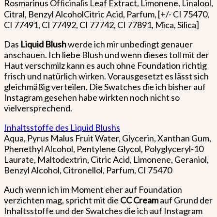
Rosmarinus Ofﬁcinalis Leaf Extract, Limonene, Linalool,
Citral, Benzyl AlcoholCitric Acid, Parfum, [+/- CI 75470,
CI 77491, CI 77492, CI 77742, CI 77891, Mica, Silica]
Das
Liquid Blush
werde ich mir unbedingt genauer
anschauen. Ich liebe Blush und wenn dieses toll mit der
Haut verschmilz kann es auch ohne Foundation richtig
frisch und natürlich wirken. Vorausgesetzt es lässt sich
gleichmäßig verteilen. Die Swatches die ich bisher auf
Instagram gesehen habe wirkten noch nicht so
vielversprechend.
Inhaltsstoffe des Liquid Blushs
Aqua, Pyrus Malus Fruit Water, Glycerin, Xanthan Gum,
Phenethyl Alcohol, Pentylene Glycol, Polyglyceryl-10
Laurate, Maltodextrin, Citric Acid, Limonene, Geraniol,
Benzyl Alcohol, Citronellol, Parfum, CI 75470
Auch wenn ich im Moment eher auf Foundation
verzichten mag, spricht mit die
CC Cream
auf Grund der
Inhaltsstoffe und der Swatches die ich auf Instagram