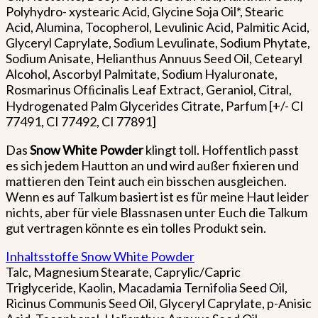
Polyhydro- xystearic Acid, Glycine Soja Oil*, Stearic
Acid, Alumina, Tocopherol, Levulinic Acid, Palmitic Acid,
Glyceryl Caprylate, Sodium Levulinate, Sodium Phytate,
Sodium Anisate, Helianthus Annuus Seed Oil, Cetearyl
Alcohol, Ascorbyl Palmitate, Sodium Hyaluronate,
Rosmarinus Ofﬁcinalis Leaf Extract, Geraniol, Citral,
Hydrogenated Palm Glycerides Citrate, Parfum [+/- CI
77491, CI 77492, CI 77891]
Das
Snow White Powder
klingt toll. Hoffentlich passt
es sich jedem Hautton an und wird außer fixieren und
mattieren den Teint auch ein bisschen ausgleichen.
Wenn es auf Talkum basiert ist es für meine Haut leider
nichts, aber für viele Blassnasen unter Euch die Talkum
gut vertragen könnte es ein tolles Produkt sein.
Inhaltsstoffe Snow White Powder
Talc, Magnesium Stearate, Caprylic/Capric
Triglyceride, Kaolin, Macadamia Ternifolia Seed Oil,
Ricinus Communis Seed Oil, Glyceryl Caprylate, p-Anisic