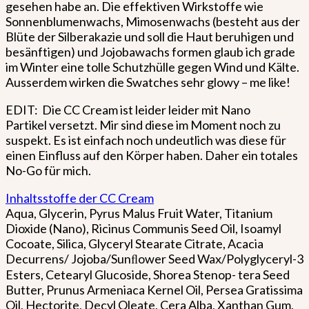
gesehen habe an. Die effektiven Wirkstoffe wie
Sonnenblumenwachs, Mimosenwachs (besteht aus der
Blüte der Silberakazie und soll die Haut beruhigen und
besänftigen) und Jojobawachs formen glaub ich grade
im Winter eine tolle Schutzhülle gegen Wind und Kälte.
Ausserdem wirken die Swatches sehr glowy – me like!
EDIT: Die CC Cream ist leider leider mit Nano
Partikel versetzt. Mir sind diese im Moment noch zu
suspekt. Es ist einfach noch undeutlich was diese für
einen Einfluss auf den Körper haben. Daher ein totales
No-Go für mich.
Inhaltsstoffe der CC Cream
Aqua, Glycerin, Pyrus Malus Fruit Water, Titanium
Dioxide (Nano), Ricinus Communis Seed Oil, Isoamyl
Cocoate, Silica, Glyceryl Stearate Citrate, Acacia
Decurrens/ Jojoba/Sunﬂower Seed Wax/Polyglyceryl-3
Esters, Cetearyl Glucoside, Shorea Stenop- tera Seed
Butter, Prunus Armeniaca Kernel Oil, Persea Gratissima
Oil, Hectorite, Decyl Oleate, Cera Alba, Xanthan Gum,