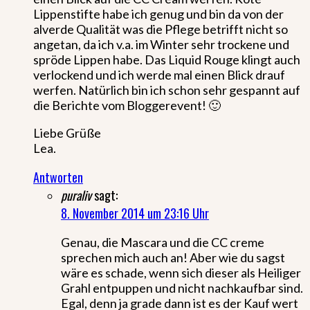
Lippenstifte habe ich genug und bin da von der
alverde Qualität was die Pflege betrifft nicht so
angetan, da ich v.a. im Winter sehr trockene und
spröde Lippen habe. Das Liquid Rouge klingt auch
verlockend und ich werde mal einen Blick drauf
werfen. Natürlich bin ich schon sehr gespannt auf
die Berichte vom Bloggerevent! 🙂
Liebe Grüße
Lea.
Antworten
puraliv
sagt:
8. November 2014 um 23:16 Uhr
Genau, die Mascara und die CC creme
sprechen mich auch an! Aber wie du sagst
wäre es schade, wenn sich dieser als Heiliger
Grahl entpuppen und nicht nachkaufbar sind.
Egal, denn ja grade dann ist es der Kauf wert