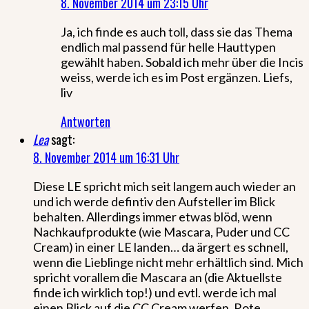
8. November 2014 um 23:15 Uhr
Ja, ich finde es auch toll, dass sie das Thema
endlich mal passend für helle Hauttypen
gewählt haben. Sobald ich mehr über die Incis
weiss, werde ich es im Post ergänzen. Liefs,
liv
Antworten
Lea
sagt:
8. November 2014 um 16:31 Uhr
Diese LE spricht mich seit langem auch wieder an
und ich werde defintiv den Aufsteller im Blick
behalten. Allerdings immer etwas blöd, wenn
Nachkaufprodukte (wie Mascara, Puder und CC
Cream) in einer LE landen… da ärgert es schnell,
wenn die Lieblinge nicht mehr erhältlich sind. Mich
spricht vorallem die Mascara an (die Aktuellste
finde ich wirklich top!) und evtl. werde ich mal
einen Blick auf die CC Cream werfen. Rote