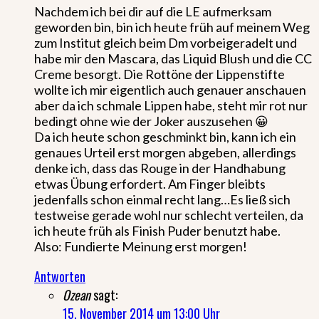
Nachdem ich bei dir auf die LE aufmerksam
geworden bin, bin ich heute früh auf meinem Weg
zum Institut gleich beim Dm vorbeigeradelt und
habe mir den Mascara, das Liquid Blush und die CC
Creme besorgt. Die Rottöne der Lippenstifte
wollte ich mir eigentlich auch genauer anschauen
aber da ich schmale Lippen habe, steht mir rot nur
bedingt ohne wie der Joker auszusehen 😀
Da ich heute schon geschminkt bin, kann ich ein
genaues Urteil erst morgen abgeben, allerdings
denke ich, dass das Rouge in der Handhabung
etwas Übung erfordert. Am Finger bleibts
jedenfalls schon einmal recht lang…Es ließ sich
testweise gerade wohl nur schlecht verteilen, da
ich heute früh als Finish Puder benutzt habe.
Also: Fundierte Meinung erst morgen!
Antworten
Ozean
sagt:
15. November 2014 um 13:00 Uhr