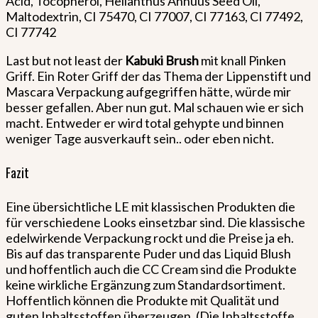
Acid, Tocopherol, Helianthus Annuus Seed Oil,
Maltodextrin, CI 75470, CI 77007, CI 77163, CI 77492,
CI 77742
Last but not least der
Kabuki Brush
mit knall Pinken
Griff. Ein Roter Griff der das Thema der Lippenstift und
Mascara Verpackung aufgegriffen hätte, würde mir
besser gefallen. Aber nun gut. Mal schauen wie er sich
macht. Entweder er wird total gehypte und binnen
weniger Tage ausverkauft sein.. oder eben nicht.
Fazit
Eine übersichtliche LE mit klassischen Produkten die
für verschiedene Looks einsetzbar sind. Die klassische
edelwirkende Verpackung rockt und die Preise ja eh.
Bis auf das transparente Puder und das Liquid Blush
und hoffentlich auch die CC Cream sind die Produkte
keine wirkliche Ergänzung zum Standardsortiment.
Hoffentlich können die Produkte mit Qualität und
guten Inhaltsstoffen überzeugen. (Die Inhaltsstoffe