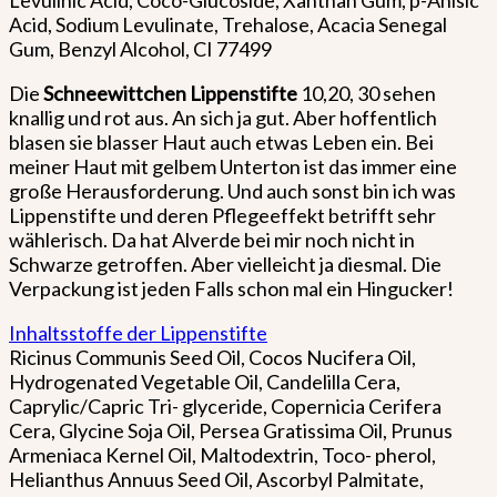
Levulinic Acid, Coco-Glucoside, Xanthan Gum, p-Anisic
Acid, Sodium Levulinate, Trehalose, Acacia Senegal
Gum, Benzyl Alcohol, CI 77499
Die
Schneewittchen Lippenstifte
10,20, 30 sehen
knallig und rot aus. An sich ja gut. Aber hoffentlich
blasen sie blasser Haut auch etwas Leben ein. Bei
meiner Haut mit gelbem Unterton ist das immer eine
große Herausforderung. Und auch sonst bin ich was
Lippenstifte und deren Pflegeeffekt betrifft sehr
wählerisch. Da hat Alverde bei mir noch nicht in
Schwarze getroffen. Aber vielleicht ja diesmal. Die
Verpackung ist jeden Falls schon mal ein Hingucker!
Inhaltsstoffe der Lippenstifte
Ricinus Communis Seed Oil, Cocos Nucifera Oil,
Hydrogenated Vegetable Oil, Candelilla Cera,
Caprylic/Capric Tri- glyceride, Copernicia Cerifera
Cera, Glycine Soja Oil, Persea Gratissima Oil, Prunus
Armeniaca Kernel Oil, Maltodextrin, Toco- pherol,
Helianthus Annuus Seed Oil, Ascorbyl Palmitate,