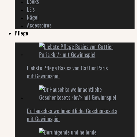
Looks
LE’s
Nägel
Accessoires
Pflege
Liebste Pflege Basics von Cattier Paris
mit Gewinnspiel
Dr.Hauschka weihnachtliche Geschenkesets
mit Gewinnspiel