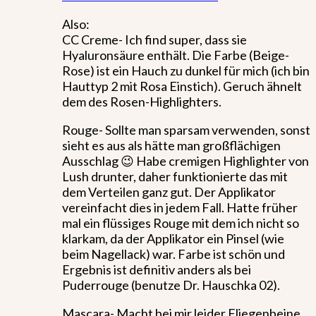
Also:
CC Creme- Ich find super, dass sie
Hyaluronsäure enthält. Die Farbe (Beige-
Rose) ist ein Hauch zu dunkel für mich (ich bin
Hauttyp 2 mit Rosa Einstich). Geruch ähnelt
dem des Rosen-Highlighters.
Rouge- Sollte man sparsam verwenden, sonst
sieht es aus als hätte man großflächigen
Ausschlag 😉 Habe cremigen Highlighter von
Lush drunter, daher funktionierte das mit
dem Verteilen ganz gut. Der Applikator
vereinfacht dies in jedem Fall. Hatte früher
mal ein flüssiges Rouge mit dem ich nicht so
klarkam, da der Applikator ein Pinsel (wie
beim Nagellack) war. Farbe ist schön und
Ergebnis ist definitiv anders als bei
Puderrouge (benutze Dr. Hauschka 02).
Mascara- Macht bei mir leider Fliegenbeine