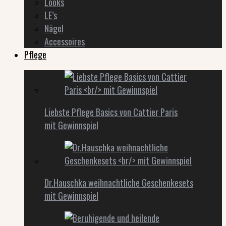
Looks
LE’s
Nägel
Accessoires
Pflege
Liebste Pflege Basics von Cattier Paris
mit Gewinnspiel
Dr.Hauschka weihnachtliche Geschenkesets
mit Gewinnspiel