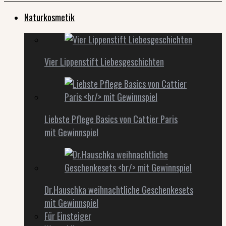
Naturkosmetik
Vier Lippenstift Liebesgeschichten
Liebste Pflege Basics von Cattier Paris
mit Gewinnspiel
Dr.Hauschka weihnachtliche Geschenkesets
mit Gewinnspiel
Für Einsteiger