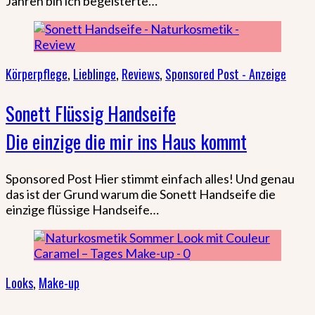
Jahren bin ich begeisterte…
Körperpflege
,
Lieblinge
,
Reviews
,
Sponsored Post - Anzeige
Sonett Flüssig Handseife
Die einzige die mir ins Haus kommt
Sponsored Post Hier stimmt einfach alles! Und genau
das ist der Grund warum die Sonett Handseife die
einzige flüssige Handseife…
Looks
,
Make-up