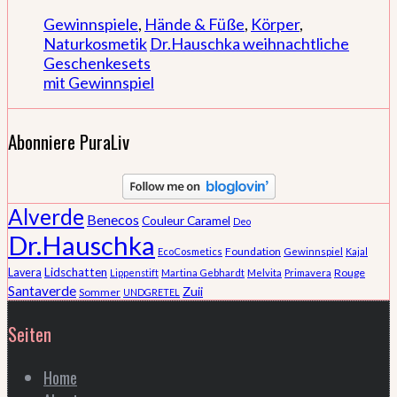
Gewinnspiele
,
Hände & Füße
,
Körper
,
Naturkosmetik
Dr.Hauschka weihnachtliche
Geschenkesets
mit Gewinnspiel
Abonniere PuraLiv
Alverde
Benecos
Couleur Caramel
Deo
Dr.Hauschka
Foundation
EcoCosmetics
Gewinnspiel
Kajal
Lidschatten
Lavera
Rouge
Lippenstift
Martina Gebhardt
Melvita
Primavera
Santaverde
Zuii
Sommer
UNDGRETEL
Seiten
Home