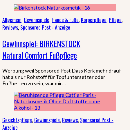
Allgemein
,
Gewinnspiele
,
Hände & Füße
,
Körperpflege
,
Pflege
,
Reviews
,
Sponsored Post - Anzeige
Gewinnspiel: BIRKENSTOCK
Natural Comfort Fußpflege
Werbung weil Sponsored Post Dass Kork mehr drauf
hat als nur Rohstoff für Topfuntersetzer oder
Fußbetten zu sein, war mir…
Gesichtspflege
,
Gewinnspiele
,
Reviews
,
Sponsored Post -
Anzeige