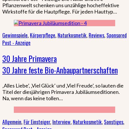
Pflanzenwelt schenken uns unzählige hocheffektive
Wirkstoffe für die Hautpflege. Für jeden Hauttyp…
Gewinnspiele
,
Körperpflege
,
Naturkosmetik
,
Reviews
,
Sponsored
Post - Anzeige
30 Jahre Primavera
30 Jahre feste Bio-Anbaupartnerschaften
‚Alles Liebe’, ‚Viel Glück’ und ‚Viel Freude’, so lauten die
Titel der diesjährigen Primavera Jubiläumseditionen.
Na, wenn das keine tollen…
Allgemein
,
Für Einsteiger
,
Interview
,
Naturkosmetik
,
Sonstiges
,