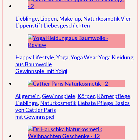
Lieblinge
,
Lippen
,
Make-up
,
Naturkosmetik
Vier
Lippenstift Liebesgeschichten
Happy Lifestyle
,
Yoga
,
Yoga Wear
Yoga Kleidung
aus Baumwolle
Gewinnspiel mit Yoiqi
Allgemein
,
Gewinnspiele
,
Körper
,
Körperpflege
,
Lieblinge
,
Naturkosmetik
Liebste Pflege Basics
von Cattier Paris
mit Gewinnspiel