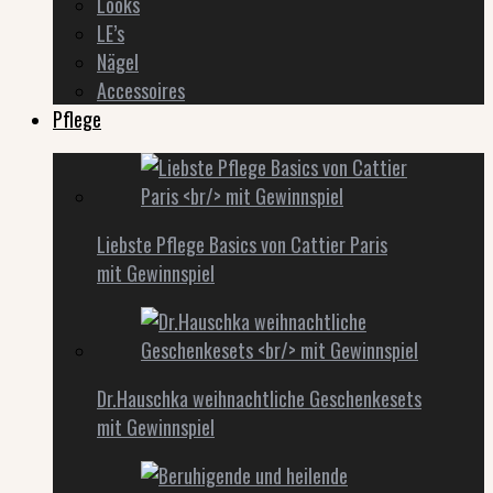
Looks
LE’s
Nägel
Accessoires
Pflege
Liebste Pflege Basics von Cattier Paris
mit Gewinnspiel
Dr.Hauschka weihnachtliche Geschenkesets
mit Gewinnspiel