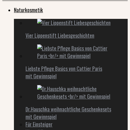
Naturkosmetik
Vier Lippenstift Liebesgeschichten
Liebste Pflege Basics von Cattier Paris
mit Gewinnspiel
Dr.Hauschka weihnachtliche Geschenkesets
mit Gewinnspiel
Für Einsteiger