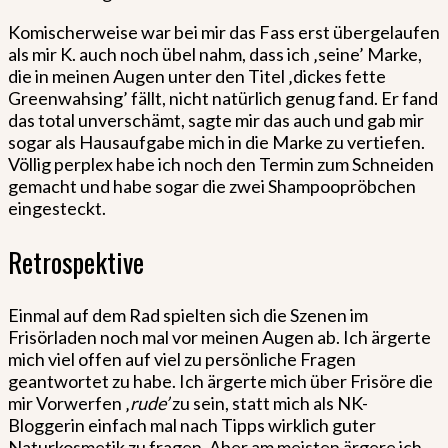
Komischerweise war bei mir das Fass erst übergelaufen
als mir K. auch noch übel nahm, dass ich ‚seine’ Marke,
die in meinen Augen unter den Titel ‚dickes fette
Greenwahsing’ fällt, nicht natürlich genug fand. Er fand
das total unverschämt, sagte mir das auch und gab mir
sogar als Hausaufgabe mich in die Marke zu vertiefen.
Völlig perplex habe ich noch den Termin zum Schneiden
gemacht und habe sogar die zwei Shampoopröbchen
eingesteckt.
Retrospektive
Einmal auf dem Rad spielten sich die Szenen im
Frisörladen noch mal vor meinen Augen ab. Ich ärgerte
mich viel offen auf viel zu persönliche Fragen
geantwortet zu habe. Ich ärgerte mich über Frisöre die
mir Vorwerfen ‚
rude’
zu sein, statt mich als NK-
Bloggerin einfach mal nach Tipps wirklich guter
Naturkosmetik zu fragen. Aber am meisten ärgere ich