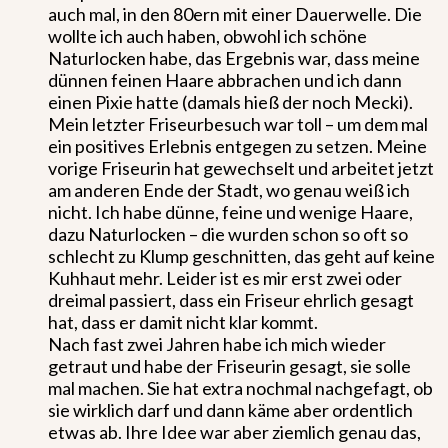
auch mal, in den 80ern mit einer Dauerwelle. Die
wollte ich auch haben, obwohl ich schöne
Naturlocken habe, das Ergebnis war, dass meine
dünnen feinen Haare abbrachen und ich dann
einen Pixie hatte (damals hieß der noch Mecki).
Mein letzter Friseurbesuch war toll – um dem mal
ein positives Erlebnis entgegen zu setzen. Meine
vorige Friseurin hat gewechselt und arbeitet jetzt
am anderen Ende der Stadt, wo genau weiß ich
nicht. Ich habe dünne, feine und wenige Haare,
dazu Naturlocken – die wurden schon so oft so
schlecht zu Klump geschnitten, das geht auf keine
Kuhhaut mehr. Leider ist es mir erst zwei oder
dreimal passiert, dass ein Friseur ehrlich gesagt
hat, dass er damit nicht klar kommt.
Nach fast zwei Jahren habe ich mich wieder
getraut und habe der Friseurin gesagt, sie solle
mal machen. Sie hat extra nochmal nachgefagt, ob
sie wirklich darf und dann käme aber ordentlich
etwas ab. Ihre Idee war aber ziemlich genau das,