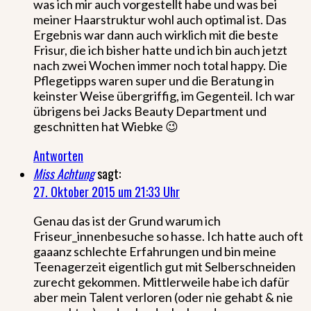
was ich mir auch vorgestellt habe und was bei
meiner Haarstruktur wohl auch optimal ist. Das
Ergebnis war dann auch wirklich mit die beste
Frisur, die ich bisher hatte und ich bin auch jetzt
nach zwei Wochen immer noch total happy. Die
Pflegetipps waren super und die Beratung in
keinster Weise übergriffig, im Gegenteil. Ich war
übrigens bei Jacks Beauty Department und
geschnitten hat Wiebke 😉
Antworten
Miss Achtung
sagt:
27. Oktober 2015 um 21:33 Uhr
Genau das ist der Grund warum ich
Friseur_innenbesuche so hasse. Ich hatte auch oft
gaaanz schlechte Erfahrungen und bin meine
Teenagerzeit eigentlich gut mit Selberschneiden
zurecht gekommen. Mittlerweile habe ich dafür
aber mein Talent verloren (oder nie gehabt & nie