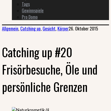
Tags
Gewinnspiele
Pro Domo
Allgemein
,
Catching up
,
Gesicht
,
Körper
26. Oktober 2015
Catching up #20
Frisörbesuche, Öle und
persönliche Grenzen