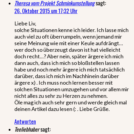
Theresa vom Projekt Schminkumstellung
sagt:
26. Oktober 2015 um 17:32 Uhr
Liebe Liv,
solche Situationen kenne ich leider. Ich lasse mich
auch viel zu oft überrumpeln, wenn jemand mir
seine Meinung wie mit einer Keule aufdrängt…
wer doch so überzeugt davon ist hat vielleicht
doch recht…? Aber nein, später ärgere ich mich
dann auch, dass ich mich so bloßstellen lassen
habe und noch mehr ärgere ich mich tatsächlich
darüber, dass ich mich im Nachhinein darüber
ärgere x) . Ich muss noch lernen besser mit
solchen Situationen umzugehen und vor allem mir
nicht alles zu sehr zu Herzen zu nehmen.
Öle mag ich auch sehr gern und werde gleich mal
deinen Artikel dazu lesen (: . Liebe Grüße.
Antworten
Teeliebhaber
sagt: