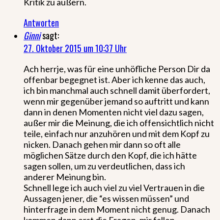
Kritik zu äußern.
Antworten
Ginni
sagt:
27. Oktober 2015 um 10:37 Uhr
Ach herrje, was für eine unhöfliche Person Dir da
offenbar begegnet ist. Aber ich kenne das auch,
ich bin manchmal auch schnell damit überfordert,
wenn mir gegenüber jemand so auftritt und kann
dann in denen Momenten nicht viel dazu sagen,
außer mir die Meinung, die ich offensichtlich nicht
teile, einfach nur anzuhören und mit dem Kopf zu
nicken. Danach gehen mir dann so oft alle
möglichen Sätze durch den Kopf, die ich hätte
sagen sollen, um zu verdeutlichen, dass ich
anderer Meinung bin.
Schnell lege ich auch viel zu viel Vertrauen in die
Aussagen jener, die “es wissen müssen” und
hinterfrage in dem Moment nicht genug. Danach
kommen dann erst die Fragen, mir fallen