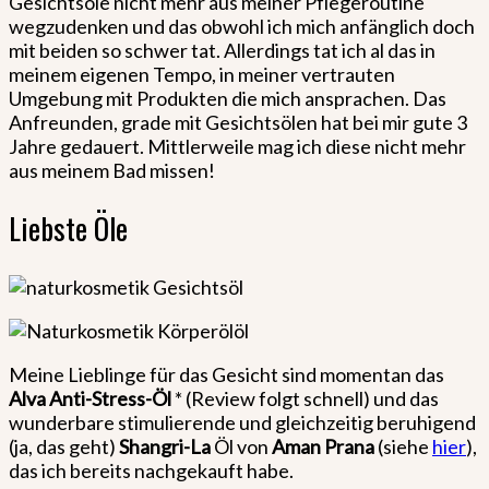
Gesichtsöle nicht mehr aus meiner Pflegeroutine
wegzudenken und das obwohl ich mich anfänglich doch
mit beiden so schwer tat. Allerdings tat ich al das in
meinem eigenen Tempo, in meiner vertrauten
Umgebung mit Produkten die mich ansprachen. Das
Anfreunden, grade mit Gesichtsölen hat bei mir gute 3
Jahre gedauert. Mittlerweile mag ich diese nicht mehr
aus meinem Bad missen!
Liebste Öle
Meine Lieblinge für das Gesicht sind momentan das
Alva Anti-Stress-Öl
* (Review folgt schnell) und das
wunderbare stimulierende und gleichzeitig beruhigend
(ja, das geht)
Shangri-La
Öl von
Aman Prana
(siehe
hier
),
das ich bereits nachgekauft habe.