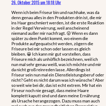
26. Oktober 2015 um 18:18 Uhr
Wenn ich beim Friseur bin und nachhake, was da
denn genau alles in den Produkten drin ist, die mir
ins Haar geschmiert werden, ist die erste Reaktion
in der Regel Verwirrung, weil anscheinend
niemand außer mir nachfragt. 😛 Wenn es dann
später zu dem Punkt kommt, wo einem die
Produkte aufgequatscht werden, zögern die
Friseure bei mir schon oder lassen es gleich
bleiben. 😀 Ich kann mir gut vorstellen, dass
Friseure mich als unhöflich bezeichnen, weil ich
nun mal sehr genau weiß, was ich möchte und mir
da nicht groß reinreden lasse. Allerdings ist
Friseur sein nun mal ein Dienstleistungsberuf oder
nicht? Geht es nicht darum was ich wünsche? Aber
so weit wie bei dir, das ist echt extrem. Mir hat ein
Firseur noch nie gesagt, dass meine Haare
komplett kaputt sind und dann meine Ernährung
als Ursache herangezogen. Dazu muss man auch
mal auch aus der gesundheitlichen Perspektive