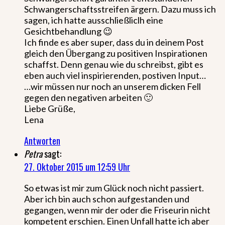
Schwangerschaftsstreifen ärgern. Dazu muss ich
sagen, ich hatte ausschließliclh eine
Gesichtbehandlung 😉
Ich finde es aber super, dass du in deinem Post
gleich den Übergang zu positiven Inspirationen
schaffst. Denn genau wie du schreibst, gibt es
eben auch viel inspirierenden, postiven Input…
…wir müssen nur noch an unserem dicken Fell
gegen den negativen arbeiten 🙂
Liebe Grüße,
Lena
Antworten
Petra
sagt:
27. Oktober 2015 um 12:59 Uhr
So etwas ist mir zum Glück noch nicht passiert.
Aber ich bin auch schon aufgestanden und
gegangen, wenn mir der oder die Friseurin nicht
kompetent erschien. Einen Unfall hatte ich aber