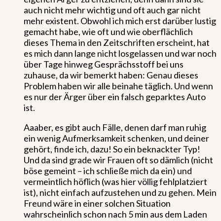
auch nicht mehr wichtig und oft auch gar nicht
mehr existent. Obwohl ich mich erst darüber lustig
gemacht habe, wie oft und wie oberflächlich
dieses Thema in den Zeitschriften erscheint, hat
es mich dann lange nicht losgelassen und war noch
über Tage hinweg Gesprächsstoff bei uns
zuhause, da wir bemerkt haben: Genau dieses
Problem haben wir alle beinahe täglich. Und wenn
es nur der Ärger über ein falsch geparktes Auto
ist.
Aaaber, es gibt auch Fälle, denen darf man ruhig
ein wenig Aufmerksamkeit schenken, und deiner
gehört, finde ich, dazu! So ein beknackter Typ!
Und da sind grade wir Frauen oft so dämlich (nicht
böse gemeint – ich schließe mich da ein) und
vermeintlich höflich (was hier völlig fehlplatziert
ist), nicht einfach aufzustehen und zu gehen. Mein
Freund wäre in einer solchen Situation
wahrscheinlich schon nach 5 min aus dem Laden