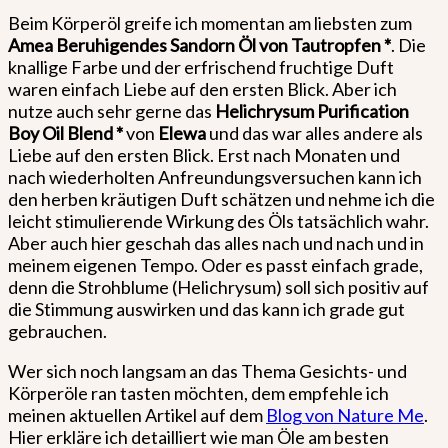
Beim Körperöl greife ich momentan am liebsten zum
Amea Beruhigendes Sandorn Öl von Tautropfen *
. Die
knallige Farbe und der erfrischend fruchtige Duft
waren einfach Liebe auf den ersten Blick. Aber ich
nutze auch sehr gerne das
Helichrysum Purification
Boy Oil Blend *
von
Elewa
und das war alles andere als
Liebe auf den ersten Blick. Erst nach Monaten und
nach wiederholten Anfreundungsversuchen kann ich
den herben kräutigen Duft schätzen und nehme ich die
leicht stimulierende Wirkung des Öls tatsächlich wahr.
Aber auch hier geschah das alles nach und nach und in
meinem eigenen Tempo. Oder es passt einfach grade,
denn die Strohblume (Helichrysum) soll sich positiv auf
die Stimmung auswirken und das kann ich grade gut
gebrauchen.
Wer sich noch langsam an das Thema Gesichts- und
Körperöle ran tasten möchten, dem empfehle ich
meinen aktuellen Artikel auf dem
Blog von Nature Me
.
Hier erkläre ich detailliert wie man Öle am besten