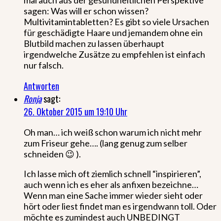
sagen: Was will er schon wissen?
Multivitamintabletten? Es gibt so viele Ursachen
für geschädigte Haare und jemandem ohne ein
Blutbild machen zu lassen überhaupt
irgendwelche Zusätze zu empfehlen ist einfach
nur falsch.
Antworten
Ronja
sagt:
26. Oktober 2015 um 19:10 Uhr
Oh man… ich weiß schon warum ich nicht mehr
zum Friseur gehe…. (lang genug zum selber
schneiden 😉 ).
Ich lasse mich oft ziemlich schnell “inspirieren”,
auch wenn ich es eher als anfixen bezeichne…
Wenn man eine Sache immer wieder sieht oder
hört oder liest findet man es irgendwann toll. Oder
möchte es zumindest auch UNBEDINGT