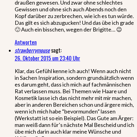
draußen gewesen. Und zwar ohne schlechtes
Gewissen und ohne sich auch Abends noch den
Kopf darüber zu zerbrechen, wie ich es tun würde.
Das gilt es sich abzugucken! Und das übe ich grade
🙂 Auch ein bisschen, wegen der Brigitte… 😉
Antworten
strawberrymouse
sagt:
26. Oktober 2015 um 23:40 Uhr
Klar, das Gefühl kenne ich auch! Wenn auch nicht
in Sachen Inspiration, sondern grundsätzlich wenn
es darum geht, dass ich mich auf fachmännischen
Rat verlassen muss. Bei Themen wie Haare und
Kosmetik lasse ich das nicht mehr mit mir machen,
aber in anderen Bereichen schon und ärgere mich,
wenn ich mich habe “bevormunden” lassen
(Werkstatt ist so ein Beispiel). Das Gute am Ärger:
man weiß dann für’s nächste Mal Bescheid und ich
übe mich darin auch klar meine Wünsche und