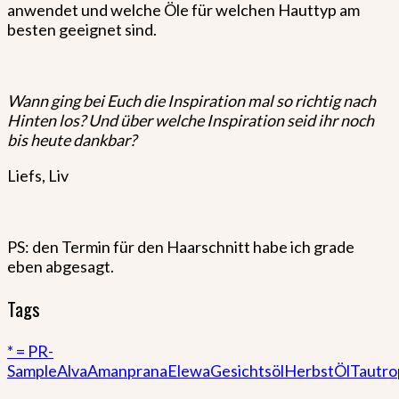
anwendet und welche Öle für welchen Hauttyp am
besten geeignet sind.
Wann ging bei Euch die Inspiration mal so richtig nach
Hinten los? Und über welche Inspiration seid ihr noch
bis heute dankbar?
Liefs, Liv
PS: den Termin für den Haarschnitt habe ich grade
eben abgesagt.
Tags
* = PR-
Sample
Alva
Amanprana
Elewa
Gesichtsöl
Herbst
Öl
Tautro