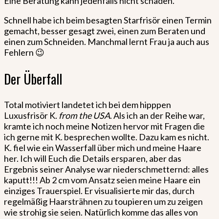
Eine Beratung kann jedenfalls nicht schaden.
Schnell habe ich beim besagten Starfrisör einen Termin
gemacht, besser gesagt zwei, einen zum Beraten und
einen zum Schneiden. Manchmal lernt Frau ja auch aus
Fehlern 😉
Der Überfall
Total motiviert landetet ich bei dem hipppen
Luxusfrisör K.
from the USA
. Als ich an der Reihe war,
kramte ich noch meine Notizen hervor mit Fragen die
ich gerne mit K. besprechen wollte. Dazu kam es nicht.
K. fiel wie ein Wasserfall über mich und meine Haare
her. Ich will Euch die Details ersparen, aber das
Ergebnis seiner Analyse war niederschmetternd: alles
kaputt!!! Ab 2 cm vom Ansatz seien meine Haare ein
einziges Trauerspiel. Er visualisierte mir das, durch
regelmäßig Haarsträhnen zu toupieren um zu zeigen
wie strohig sie seien. Natürlich komme das alles von