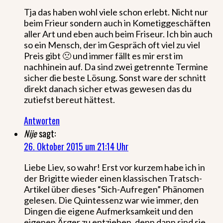
Tja das haben wohl viele schon erlebt. Nicht nur
beim Frieur sondern auch in Kometiggeschäften
aller Art und eben auch beim Friseur. Ich bin auch
so ein Mensch, der im Gespräch oft viel zu viel
Preis gibt 🙁 und immer fällt es mir erst im
nachhinein auf. Da sind zwei getrennte Termine
sicher die beste Lösung. Sonst ware der schnitt
direkt danach sicher etwas gewesen das du
zutiefst bereut hättest.
Antworten
Nije
sagt:
26. Oktober 2015 um 21:14 Uhr
Liebe Liev, so wahr! Erst vor kurzem habe ich in
der Brigitte wieder einen klassischen Tratsch-
Artikel über dieses “Sich-Aufregen” Phänomen
gelesen. Die Quintessenz war wie immer, den
Dingen die eigene Aufmerksamkeit und den
eigenen Ärger zu entziehen, denn dann sind sie