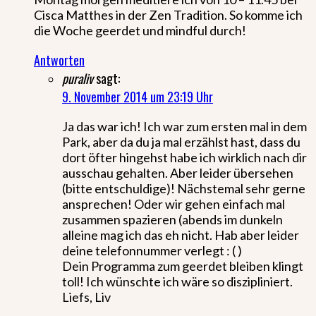
Cisca Matthes in der Zen Tradition. So komme ich
die Woche geerdet und mindful durch!
Antworten
puraliv
sagt:
9. November 2014 um 23:19 Uhr
Ja das war ich! Ich war zum ersten mal in dem
Park, aber da du ja mal erzählst hast, dass du
dort öfter hingehst habe ich wirklich nach dir
ausschau gehalten. Aber leider übersehen
(bitte entschuldige)! Nächstemal sehr gerne
ansprechen! Oder wir gehen einfach mal
zusammen spazieren (abends im dunkeln
alleine mag ich das eh nicht. Hab aber leider
deine telefonnummer verlegt : ( )
Dein Programma zum geerdet bleiben klingt
toll! Ich wünschte ich wäre so diszipliniert.
Liefs, Liv