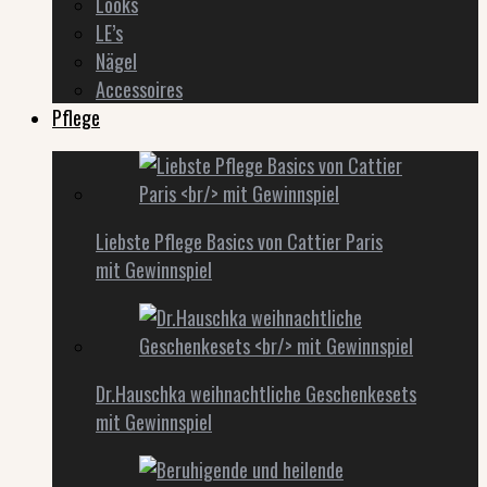
Looks
LE’s
Nägel
Accessoires
Pflege
Liebste Pflege Basics von Cattier Paris
mit Gewinnspiel
Dr.Hauschka weihnachtliche Geschenkesets
mit Gewinnspiel