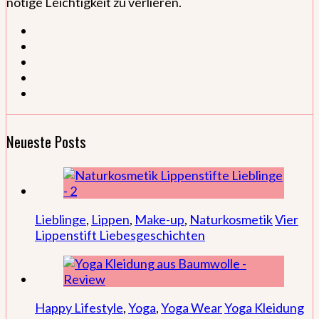
nötige Leichtigkeit zu verlieren.
Neueste Posts
Lieblinge
,
Lippen
,
Make-up
,
Naturkosmetik
Vier
Lippenstift Liebesgeschichten
Happy Lifestyle
,
Yoga
,
Yoga Wear
Yoga Kleidung