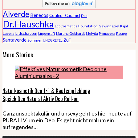
Alverde
Benecos
Couleur Caramel
Deo
Dr.Hauschka
Foundation
EcoCosmetics
Gewinnspiel
Kajal
Lidschatten
Lavera
Rouge
Lippenstift
Martina Gebhardt
Melvita
Primavera
Santaverde
Zuii
Sommer
UNDGRETEL
More Stories
Naturkosmetik Deo 1×1 & Kaufempfehlung
Speick Deo Natural Aktiv Deo Roll-on
Ganz unspektakulär und unsexy geht es hier heute auf
PURA LIV um ein Deo. Es geht nicht mal um ein
aufregendes…