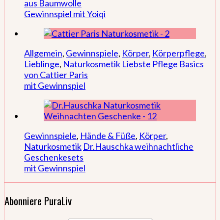
aus Baumwolle
Gewinnspiel mit Yoiqi
Allgemein
,
Gewinnspiele
,
Körper
,
Körperpflege
,
Lieblinge
,
Naturkosmetik
Liebste Pflege Basics
von Cattier Paris
mit Gewinnspiel
Gewinnspiele
,
Hände & Füße
,
Körper
,
Naturkosmetik
Dr.Hauschka weihnachtliche
Geschenkesets
mit Gewinnspiel
Abonniere PuraLiv