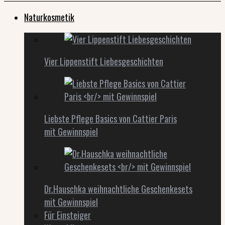
Naturkosmetik
Vier Lippenstift Liebesgeschichten
Liebste Pflege Basics von Cattier Paris
mit Gewinnspiel
Dr.Hauschka weihnachtliche Geschenkesets
mit Gewinnspiel
Für Einsteiger