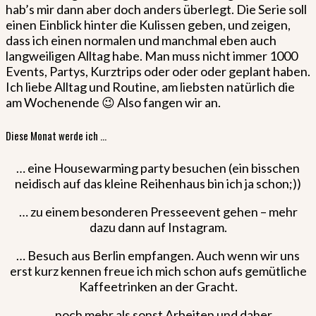
hab’s mir dann aber doch anders überlegt. Die Serie soll
einen Einblick hinter die Kulissen geben, und zeigen,
dass ich einen normalen und manchmal eben auch
langweiligen Alltag habe. Man muss nicht immer 1000
Events, Partys, Kurztrips oder oder oder geplant haben.
Ich liebe Alltag und Routine, am liebsten natürlich die
am Wochenende 😉 Also fangen wir an.
Diese Monat werde ich …
… eine Housewarming party besuchen (ein bisschen
neidisch auf das kleine Reihenhaus bin ich ja schon;))
… zu einem besonderen Presseevent gehen – mehr
dazu dann auf Instagram.
… Besuch aus Berlin empfangen. Auch wenn wir uns
erst kurz kennen freue ich mich schon aufs gemütliche
Kaffeetrinken an der Gracht.
… noch mehr als sonst Arbeiten und daher