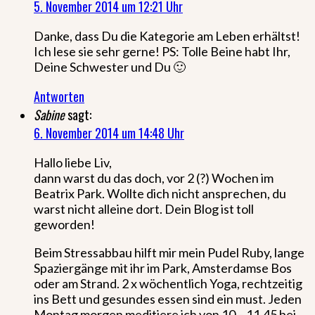
5. November 2014 um 12:21 Uhr
Danke, dass Du die Kategorie am Leben erhältst!
Ich lese sie sehr gerne! PS: Tolle Beine habt Ihr,
Deine Schwester und Du 🙂
Antworten
Sabine
sagt:
6. November 2014 um 14:48 Uhr
Hallo liebe Liv,
dann warst du das doch, vor 2 (?) Wochen im
Beatrix Park. Wollte dich nicht ansprechen, du
warst nicht alleine dort. Dein Blog ist toll
geworden!
Beim Stressabbau hilft mir mein Pudel Ruby, lange
Spaziergänge mit ihr im Park, Amsterdamse Bos
oder am Strand. 2 x wöchentlich Yoga, rechtzeitig
ins Bett und gesundes essen sind ein must. Jeden
Montag morgen meditiere ich von 10 – 11.45 bei