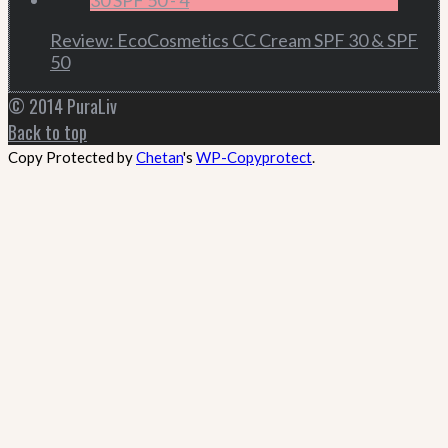
Review: EcoCosmetics CC Cream SPF 30 & SPF
50
© 2014 PuraLiv
Back to top
Copy Protected by
Chetan
's
WP-Copyprotect
.