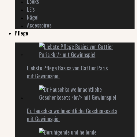
Looks
LE’s
Nägel
Accessoires
Pflege
Liebste Pflege Basics von Cattier Paris
mit Gewinnspiel
Dr.Hauschka weihnachtliche Geschenkesets
mit Gewinnspiel