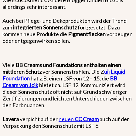
wie EcoCosmetics. Andere Blogger fanden BioSolis
allerdings sehr interessant.
Auch bei Pflege- und Dekoprodukten wird der Trend
zum
integrierten Sonnenschutz
fortgesetzt. Dazu
kommen neue Produkte die
Pigmentflecken
vorbeugen
oder entgegenwirken sollen.
Viele
BB Creams und Foundations
enthalten einen
mittleren Schutz
vor Sonnenstrahlen. Die Z
uii Liquid
Foundation
hat z.B. einen LSF von 12 – 15, die
BB
Cream von Joik
bietet ca. LSF 12. Kommuniziert wird
dieser Sonnenschutz oft nicht auf Grund schwieriger
Zertifizierungen und leichten Unterschieden zwischen
den Farbnuancen.
Lavera
verpicht auf der
neuen
CC Cream
auch auf der
Verpackung den Sonnenschutz mit LSF 6.