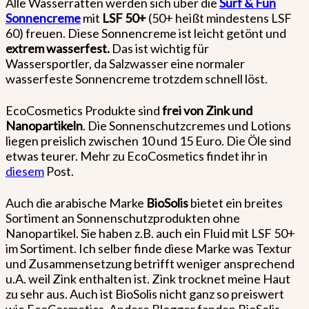
Alle Wasserratten werden sich über die
Surf & Fun
Sonnencreme
mit
LSF 50+
(50+ heißt mindestens LSF
60) freuen. Diese Sonnencreme ist leicht getönt und
extrem wasserfest.
Das ist wichtig für
Wassersportler,
da Salzwasser eine normaler
wasserfeste Sonnencreme trotzdem schnell löst.
EcoCosmetics Produkte sind
frei von Zink und
Nanopartikeln
. Die Sonnenschutzcremes und Lotions
liegen preislich zwischen 10 und 15 Euro. Die Öle sind
etwas teurer. Mehr zu EcoCosmetics findet ihr in
diesem
Post.
Auch die arabische Marke
BioSolis
bietet ein breites
Sortiment an Sonnenschutzprodukten ohne
Nanopartikel. Sie haben z.B. auch ein Fluid mit LSF 50+
im Sortiment. Ich selber finde diese Marke was Textur
und Zusammensetzung betrifft weniger ansprechend
u.A. weil Zink enthalten ist. Zink trocknet meine Haut
zu sehr aus. Auch ist BioSolis nicht ganz so preiswert