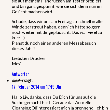
sie auf meinem Handrücken am Tester probiert
und bin ganz gespannt, wie sie sich denn nun im
Gesicht machen wird.
Schade, dass wir uns am Freitag so schnell in alle
Winde zerstreut haben, denn ich hätte so gern
noch weiter mit dir geplauscht. Das war vieel zu
kurz! .)
Planst du noch einen anderen Messebesuch
dieses Jahr?
Liebsten Drücker
Mexi
Antworten
diealex
sagt:
17. Februar 2014 um 17:19 Uhr
Hallo Liv, danke, dass Du Dich für uns auf die
Suche gemacht hast! Gerade das Acorelle
Cleansing Oil interessiert mich ja brennend. Ich bin