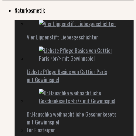
Naturkosmetik
Vier Lippenstift Liebesgeschichten
Liebste Pflege Basics von Cattier Paris
mit Gewinnspiel
Dr.Hauschka weihnachtliche Geschenkesets
mit Gewinnspiel
Für Einsteiger