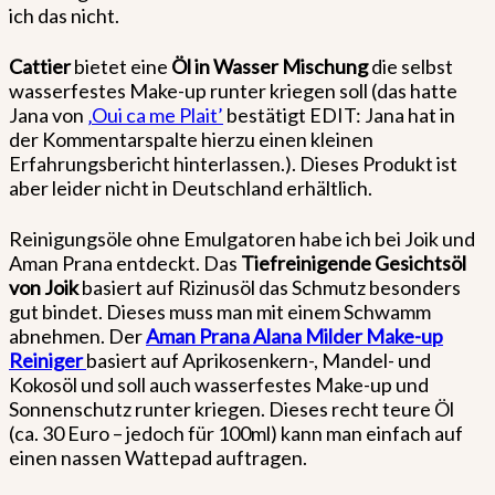
ich das nicht.
Cattier
bietet eine
Öl in Wasser Mischung
die selbst
wasserfestes Make-up runter kriegen soll (das hatte
Jana von
‚Oui ca me Plait’
bestätigt EDIT: Jana hat in
der Kommentarspalte hierzu einen kleinen
Erfahrungsbericht hinterlassen.). Dieses Produkt ist
aber leider nicht in Deutschland erhältlich.
Reinigungsöle ohne Emulgatoren habe ich bei Joik und
Aman Prana entdeckt. Das
Tiefreinigende Gesichtsöl
von Joik
basiert auf Rizinusöl das Schmutz besonders
gut bindet. Dieses muss man mit einem Schwamm
abnehmen. Der
Aman Prana Alana Milder Make-up
Reiniger
basiert auf Aprikosenkern-, Mandel- und
Kokosöl und soll auch wasserfestes Make-up und
Sonnenschutz runter kriegen. Dieses recht teure Öl
(ca. 30 Euro – jedoch für 100ml) kann man einfach auf
einen nassen Wattepad auftragen.