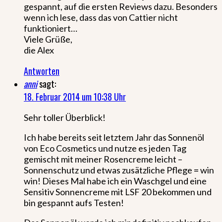
gespannt, auf die ersten Reviews dazu. Besonders
wenn ich lese, dass das von Cattier nicht
funktioniert…
Viele Grüße,
die Alex
Antworten
anni
sagt:
18. Februar 2014 um 10:38 Uhr
Sehr toller Überblick!
Ich habe bereits seit letztem Jahr das Sonnenöl
von Eco Cosmetics und nutze es jeden Tag
gemischt mit meiner Rosencreme leicht –
Sonnenschutz und etwas zusätzliche Pflege = win
win! Dieses Mal habe ich ein Waschgel und eine
Sensitiv Sonnencreme mit LSF 20 bekommen und
bin gespannt aufs Testen!