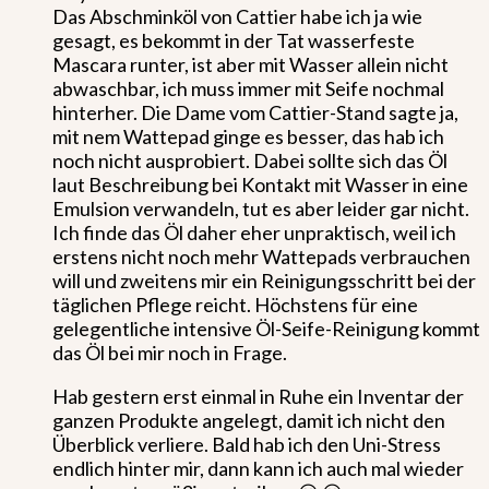
Das Abschminköl von Cattier habe ich ja wie
gesagt, es bekommt in der Tat wasserfeste
Mascara runter, ist aber mit Wasser allein nicht
abwaschbar, ich muss immer mit Seife nochmal
hinterher. Die Dame vom Cattier-Stand sagte ja,
mit nem Wattepad ginge es besser, das hab ich
noch nicht ausprobiert. Dabei sollte sich das Öl
laut Beschreibung bei Kontakt mit Wasser in eine
Emulsion verwandeln, tut es aber leider gar nicht.
Ich finde das Öl daher eher unpraktisch, weil ich
erstens nicht noch mehr Wattepads verbrauchen
will und zweitens mir ein Reinigungsschritt bei der
täglichen Pflege reicht. Höchstens für eine
gelegentliche intensive Öl-Seife-Reinigung kommt
das Öl bei mir noch in Frage.
Hab gestern erst einmal in Ruhe ein Inventar der
ganzen Produkte angelegt, damit ich nicht den
Überblick verliere. Bald hab ich den Uni-Stress
endlich hinter mir, dann kann ich auch mal wieder