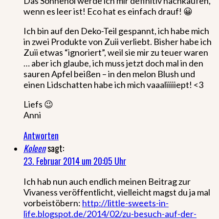
Das Sonnenöl werde ich mir definitiv nachkaufen,
wenn es leer ist! Eco hat es einfach drauf! 😀
Ich bin auf den Deko-Teil gespannt, ich habe mich
in zwei Produkte von Zuii verliebt. Bisher habe ich
Zuii etwas “ignoriert”, weil sie mir zu teuer waren
… aber ich glaube, ich muss jetzt doch mal in den
sauren Apfel beißen – in den melon Blush und
einen Lidschatten habe ich mich vaaaliiiiiept! <3
Liefs 😉
Anni
Antworten
Koleen
sagt:
23. Februar 2014 um 20:05 Uhr
Ich hab nun auch endlich meinen Beitrag zur
Vivaness veröffentlicht, vielleicht magst du ja mal
vorbeistöbern:
http://little-sweets-in-
life.blogspot.de/2014/02/zu-besuch-auf-der-