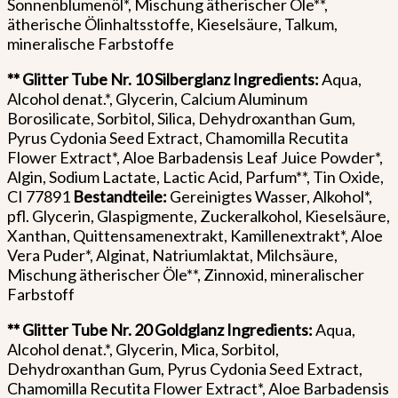
Sonnenblumenöl*, Mischung ätherischer Öle**,
ätherische Ölinhaltsstoffe, Kieselsäure, Talkum,
mineralische Farbstoffe
** Glitter Tube Nr. 10 Silberglanz
Ingredients:
Aqua,
Alcohol denat.*, Glycerin, Calcium Aluminum
Borosilicate, Sorbitol, Silica, Dehydroxanthan Gum,
Pyrus Cydonia Seed Extract, Chamomilla Recutita
Flower Extract*, Aloe Barbadensis Leaf Juice Powder*,
Algin, Sodium Lactate, Lactic Acid, Parfum**, Tin Oxide,
CI 77891
Bestandteile:
Gereinigtes Wasser, Alkohol*,
pfl. Glycerin, Glaspigmente, Zuckeralkohol, Kieselsäure,
Xanthan, Quittensamenextrakt, Kamillenextrakt*, Aloe
Vera Puder*, Alginat, Natriumlaktat, Milchsäure,
Mischung ätherischer Öle**, Zinnoxid, mineralischer
Farbstoff
** Glitter Tube Nr. 20 Goldglanz
Ingredients:
Aqua,
Alcohol denat.*, Glycerin, Mica, Sorbitol,
Dehydroxanthan Gum, Pyrus Cydonia Seed Extract,
Chamomilla Recutita Flower Extract*, Aloe Barbadensis