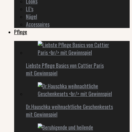
Looks
LE’s
Nägel
Accessoires
Pflege
Liebste Pflege Basics von Cattier Paris
mit Gewinnspiel
Dr.Hauschka weihnachtliche Geschenkesets
mit Gewinnspiel