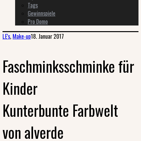
Tags
Gewinnspiele
Pro Domo
LE's
,
Make-up
18. Januar 2017
Faschminksschminke für
Kinder
Kunterbunte Farbwelt
von alverde