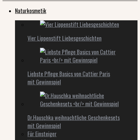
Naturkosmetik
Vier Lippenstift Liebesgeschichten
Liebste Pflege Basics von Cattier Paris
mit Gewinnspiel
Dr.Hauschka weihnachtliche Geschenkesets
mit Gewinnspiel
Für Einsteiger