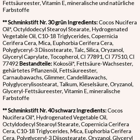
Fettsäureester, Vitamin E, mineralische und natürliche
Farbstoffe
** Schminkstift Nr. 30 grün
Ingredients:
Cocos Nucifera
Oil*, Octyldodecyl Stearoyl Stearate, Hydrogenated
Vegetable Oil, C10-18 Triglycerides, Copernicia
Cerifera Cera, Mica, Euphorbia Cerifera Cera,
Polyglyceryl-3 Diisostearate, Talc, Silica, Oryzanol,
Glyceryl Caprylate, Tocopherol, CI 77891, CI 77510, CI
77492
Bestandteile:
Kokosöl*, Fettsäure-Wachsester,
gehärtetes Pflanzenöl, Fettsäureester,
Carnaubawachs, Glimmer, Candelillawachs,
Polyglycerylisostearat, Talkum, Kieselsäure, Oryzanol,
Glyceryl-Fettsäureester, Vitamin E, mineralische
Farbstoffe
** Schminkstift Nr. 40 schwarz Ingredients:
Cocos
Nucifera Oil*, Hydrogenated Vegetable Oil,
Octyldodecyl Stearoyl Stearate, Copernicia Cerifera
Cera, C10-18 Triglycerides, Mica, Euphorbia Cerifera
Cera, Polyglyceryl-3 Diisostearate, Oryzanol, Glyceryl