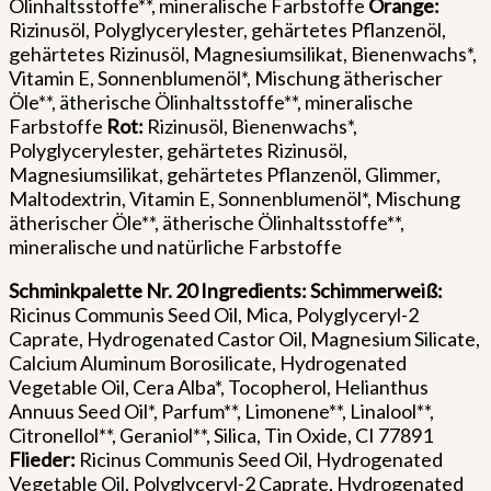
Ölinhaltsstoffe**, mineralische Farbstoffe
Orange:
Rizinusöl, Polyglycerylester, gehärtetes Pflanzenöl,
gehärtetes Rizinusöl, Magnesiumsilikat, Bienenwachs*,
Vitamin E, Sonnenblumenöl*, Mischung ätherischer
Öle**, ätherische Ölinhaltsstoffe**, mineralische
Farbstoffe
Rot:
Rizinusöl, Bienenwachs*,
Polyglycerylester, gehärtetes Rizinusöl,
Magnesiumsilikat, gehärtetes Pflanzenöl, Glimmer,
Maltodextrin, Vitamin E, Sonnenblumenöl*, Mischung
ätherischer Öle**, ätherische Ölinhaltsstoffe**,
mineralische und natürliche Farbstoffe
Schminkpalette Nr. 20
Ingredients: Schimmerweiß:
Ricinus Communis Seed Oil, Mica, Polyglyceryl-2
Caprate, Hydrogenated Castor Oil, Magnesium Silicate,
Calcium Aluminum Borosilicate, Hydrogenated
Vegetable Oil, Cera Alba*, Tocopherol, Helianthus
Annuus Seed Oil*, Parfum**, Limonene**, Linalool**,
Citronellol**, Geraniol**, Silica, Tin Oxide, CI 77891
Flieder:
Ricinus Communis Seed Oil, Hydrogenated
Vegetable Oil, Polyglyceryl-2 Caprate, Hydrogenated