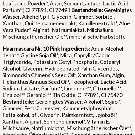
Leaf Juice Powder*, Algin, Sodium Lactate, Lactic Acid,
Parfum**, CI 77891, CI 77491
Bestandteile:
Gereinigtes
Wasser, Alkohol*, pfl. Glycerin, Glimmer, Sorbitol,
Xanthan, Quittensamenextrakt, Kamillenextrakt*, Aloe
Vera Puder*, Alginat, Natriumlaktat, Milchsäure,
Mischung ätherischer Öle**, mineralische Farbstoffe
Haarmascara Nr. 10 Pink
Ingredients:
Aqua, Alcohol
denat.*, Glycine Soja Oil*, Mica, Caprylic/Capric
Triglyceride, Potassium Cetyl Phosphate, Cetearyl
Alcohol, Glycerin, Hydrogenated Palm Glycerides,
Simmondsia Chinensis Seed Oil*, Xanthan Gum, Algin,
Helianthus Annuus Seed Oil*, Tocopherol, Lactic Acid,
Sodium Lactate, Parfum**, Limonene**, Citronellol**,
Linalool**, Geraniol**, Tin Oxide, CI 77891, CI 75470
Bestandteile:
Gereinigtes Wasser, Alkohol*, Sojaöl*,
Glimmer, Fettsäureester, Kaliumcetylphosphat,
Fettalkohol, pfl. Glycerin, Palmkernfett, Jojobaöl*,
Xanthan, Alginat, Sonnenblumenöl*, Vitamin E,
Milchsäure, Natriumlaktat, Mischung ätherischer Öle**,
ätherische Ölinhaltsstoffe**, Zinnoxid, mineralische und