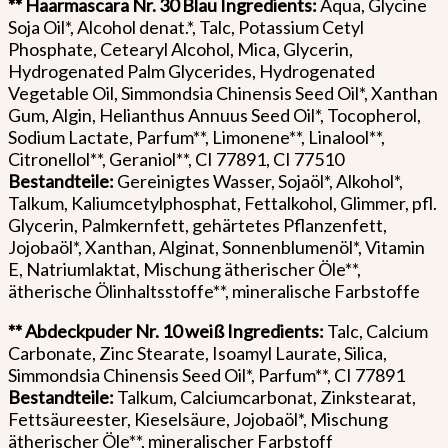
** Haarmascara Nr. 30 Blau
Ingredients:
Aqua, Glycine
Soja Oil*, Alcohol denat.*, Talc, Potassium Cetyl
Phosphate, Cetearyl Alcohol, Mica, Glycerin,
Hydrogenated Palm Glycerides, Hydrogenated
Vegetable Oil, Simmondsia Chinensis Seed Oil*, Xanthan
Gum, Algin, Helianthus Annuus Seed Oil*, Tocopherol,
Sodium Lactate, Parfum**, Limonene**, Linalool**,
Citronellol**, Geraniol**, CI 77891, CI 77510
Bestandteile:
Gereinigtes Wasser, Sojaöl*, Alkohol*,
Talkum, Kaliumcetylphosphat, Fettalkohol, Glimmer, pfl.
Glycerin, Palmkernfett, gehärtetes Pflanzenfett,
Jojobaöl*, Xanthan, Alginat, Sonnenblumenöl*, Vitamin
E, Natriumlaktat, Mischung ätherischer Öle**,
ätherische Ölinhaltsstoffe**, mineralische Farbstoffe
** Abdeckpuder Nr. 10 weiß
Ingredients:
Talc, Calcium
Carbonate, Zinc Stearate, Isoamyl Laurate, Silica,
Simmondsia Chinensis Seed Oil*, Parfum**, CI 77891
Bestandteile:
Talkum, Calciumcarbonat, Zinkstearat,
Fettsäureester, Kieselsäure, Jojobaöl*, Mischung
ätherischer Öle**, mineralischer Farbstoff