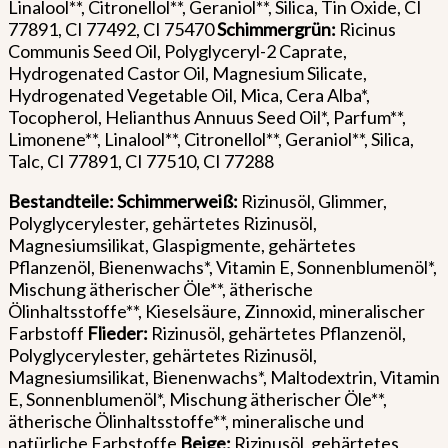
Linalool**, Citronellol**, Geraniol**, Silica, Tin Oxide, CI
77891, CI 77492, CI 75470
Schimmergrün:
Ricinus
Communis Seed Oil, Polyglyceryl-2 Caprate,
Hydrogenated Castor Oil, Magnesium Silicate,
Hydrogenated Vegetable Oil, Mica, Cera Alba*,
Tocopherol, Helianthus Annuus Seed Oil*, Parfum**,
Limonene**, Linalool**, Citronellol**, Geraniol**, Silica,
Talc, CI 77891, CI 77510, CI 77288
Bestandteile: Schimmerweiß:
Rizinusöl, Glimmer,
Polyglycerylester, gehärtetes Rizinusöl,
Magnesiumsilikat, Glaspigmente, gehärtetes
Pflanzenöl, Bienenwachs*, Vitamin E, Sonnenblumenöl*,
Mischung ätherischer Öle**, ätherische
Ölinhaltsstoffe**, Kieselsäure, Zinnoxid, mineralischer
Farbstoff
Flieder:
Rizinusöl, gehärtetes Pflanzenöl,
Polyglycerylester, gehärtetes Rizinusöl,
Magnesiumsilikat, Bienenwachs*, Maltodextrin, Vitamin
E, Sonnenblumenöl*, Mischung ätherischer Öle**,
ätherische Ölinhaltsstoffe**, mineralische und
natürliche Farbstoffe
Beige:
Rizinusöl, gehärtetes