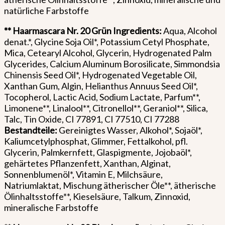
natürliche Farbstoffe
** Haarmascara Nr. 20 Grün
Ingredients:
Aqua, Alcohol
denat.*, Glycine Soja Oil*, Potassium Cetyl Phosphate,
Mica, Cetearyl Alcohol, Glycerin, Hydrogenated Palm
Glycerides, Calcium Aluminum Borosilicate, Simmondsia
Chinensis Seed Oil*, Hydrogenated Vegetable Oil,
Xanthan Gum, Algin, Helianthus Annuus Seed Oil*,
Tocopherol, Lactic Acid, Sodium Lactate, Parfum**,
Limonene**, Linalool**, Citronellol**, Geraniol**, Silica,
Talc, Tin Oxide, CI 77891, CI 77510, CI 77288
Bestandteile:
Gereinigtes Wasser, Alkohol*, Sojaöl*,
Kaliumcetylphosphat, Glimmer, Fettalkohol, pfl.
Glycerin, Palmkernfett, Glaspigmente, Jojobaöl*,
gehärtetes Pflanzenfett, Xanthan, Alginat,
Sonnenblumenöl*, Vitamin E, Milchsäure,
Natriumlaktat, Mischung ätherischer Öle**, ätherische
Ölinhaltsstoffe**, Kieselsäure, Talkum, Zinnoxid,
mineralische Farbstoffe