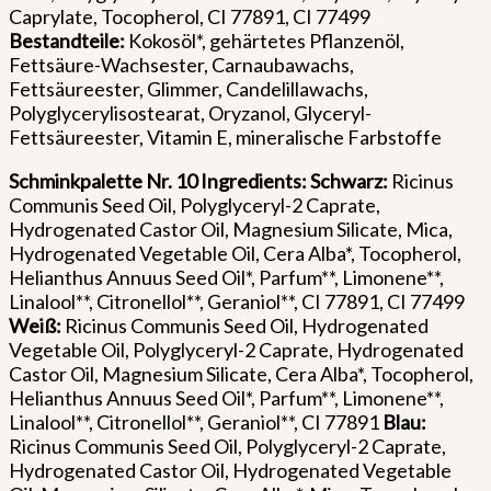
Caprylate, Tocopherol, CI 77891, CI 77499
Bestandteile:
Kokosöl*, gehärtetes Pflanzenöl,
Fettsäure-Wachsester, Carnaubawachs,
Fettsäureester, Glimmer, Candelillawachs,
Polyglycerylisostearat, Oryzanol, Glyceryl-
Fettsäureester, Vitamin E, mineralische Farbstoffe
Schminkpalette Nr. 10
Ingredients: Schwarz:
Ricinus
Communis Seed Oil, Polyglyceryl-2 Caprate,
Hydrogenated Castor Oil, Magnesium Silicate, Mica,
Hydrogenated Vegetable Oil, Cera Alba*, Tocopherol,
Helianthus Annuus Seed Oil*, Parfum**, Limonene**,
Linalool**, Citronellol**, Geraniol**, CI 77891, CI 77499
Weiß:
Ricinus Communis Seed Oil, Hydrogenated
Vegetable Oil, Polyglyceryl-2 Caprate, Hydrogenated
Castor Oil, Magnesium Silicate, Cera Alba*, Tocopherol,
Helianthus Annuus Seed Oil*, Parfum**, Limonene**,
Linalool**, Citronellol**, Geraniol**, CI 77891
Blau:
Ricinus Communis Seed Oil, Polyglyceryl-2 Caprate,
Hydrogenated Castor Oil, Hydrogenated Vegetable