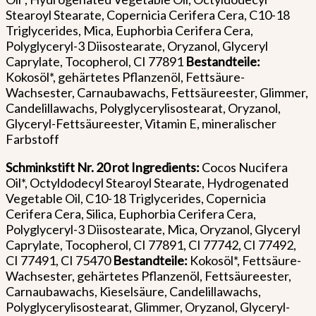
Stearoyl Stearate, Copernicia Cerifera Cera, C10-18
Triglycerides, Mica, Euphorbia Cerifera Cera,
Polyglyceryl-3 Diisostearate, Oryzanol, Glyceryl
Caprylate, Tocopherol, CI 77891
Bestandteile:
Kokosöl*, gehärtetes Pflanzenöl, Fettsäure-
Wachsester, Carnaubawachs, Fettsäureester, Glimmer,
Candelillawachs, Polyglycerylisostearat, Oryzanol,
Glyceryl-Fettsäureester, Vitamin E, mineralischer
Farbstoff
Schminkstift Nr. 20 rot
Ingredients:
Cocos Nucifera
Oil*, Octyldodecyl Stearoyl Stearate, Hydrogenated
Vegetable Oil, C10-18 Triglycerides, Copernicia
Cerifera Cera, Silica, Euphorbia Cerifera Cera,
Polyglyceryl-3 Diisostearate, Mica, Oryzanol, Glyceryl
Caprylate, Tocopherol, CI 77891, CI 77742, CI 77492,
CI 77491, CI 75470
Bestandteile:
Kokosöl*, Fettsäure-
Wachsester, gehärtetes Pflanzenöl, Fettsäureester,
Carnaubawachs, Kieselsäure, Candelillawachs,
Polyglycerylisostearat, Glimmer, Oryzanol, Glyceryl-