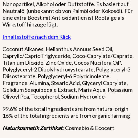
Nanopartikel, Alkohol oder Duftstoffe. Es basiert auf
Neutralöl (unbekannt ob von Palmöl oder Kokosöl). Für
eine extra Boost mit Antioxidantien ist Rootalge als
Wirkstoff hinzugefügt.
Inhaltsstoffe nach dem Klick
Coconut Alkanes, Helianthus Annuus Seed Oil,
Caprylic/Capric Triglyceride, Coco-Caprylate/Caprate,
Titanium Dioxide, Zinc Oxide, Cocos Nucifera Oil*,
Polyglyceryl-2 Dipolyhydroxystearate, Polyglyceryl-3
Diisostearate, Polyglyceryl-6 Polyricinoleate,
Fragrance, Alumina, Stearic Acid, Glyceryl Caprylate,
Gelidium Sesquipedale Extract, Maris Aqua, Potassium
Olivoyl Pca, Tocopherol, Sodium Hydroxide
99.6% of the total ingredients are from natural origin
16% of the total ingredients are from organic farming
Naturkosmetik Zertifikat
: Cosmebio & Ecocert