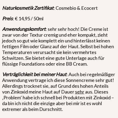
Naturkosmetik Zertifikat
: Cosmebio & Ecocert
Preis
: € 14,95 / 50ml
Anwendungskomfort
: sehr sehr hoch! Die Creme ist
zwar von der Textur cremig und eher kompakt, zieht
jedoch so gut wie komplett ein und hinterlässt keinen
fettigen Film oder Glanz auf der Haut. Selbst bei hohen
Temperaturen verursacht sie kein vermehrtes
Schwitzen. Sie bietet eine gute Unterlage auch für
flüssige Foundations oder eine BB Cream.
Verträglichkeit bei meiner Haut
: Auch bei regelmäßiger
Anwendung vertrage ich diese Sonnencreme sehr gut!
Allerdings trocknet sie, auf Grund des hohen Anteils
von Zinkoxid meine Haut auf Dauer
sehr
aus. Dieses
‚Problem’ habe ich schnell bei Produkten mit Zinkoxid –
da bin ich nicht die einzige aber bei mir ist es wohl
extremer als beim Durschnitt.