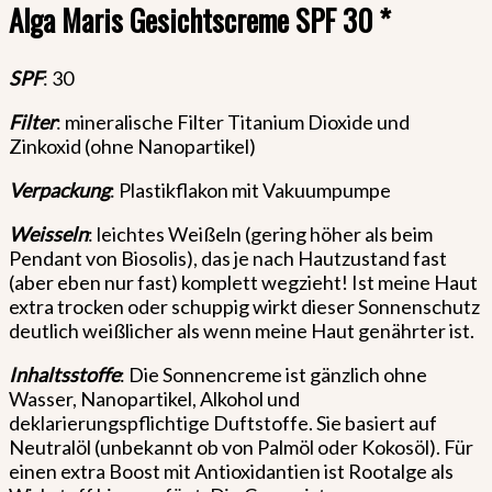
Alga Maris Gesichtscreme SPF 30 *
SPF
: 30
Filter
: mineralische Filter Titanium Dioxide und
Zinkoxid (ohne Nanopartikel)
Verpackung
: Plastikflakon mit Vakuumpumpe
Weisseln
: leichtes Weißeln (gering höher als beim
Pendant von Biosolis), das je nach Hautzustand fast
(aber eben nur fast) komplett wegzieht! Ist meine Haut
extra trocken oder schuppig wirkt dieser Sonnenschutz
deutlich weißlicher als wenn meine Haut genährter ist.
Inhaltsstoffe
: Die Sonnencreme ist gänzlich ohne
Wasser, Nanopartikel, Alkohol und
deklarierungspflichtige Duftstoffe. Sie basiert auf
Neutralöl (unbekannt ob von Palmöl oder Kokosöl). Für
einen extra Boost mit Antioxidantien ist Rootalge als