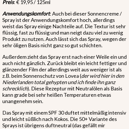
Preis
: € 19,95 / 125ml
Anwendungskomfort
: Auch bei dieser Sonnencreme /
Spray ist der Anwendungskomfort hoch, allerdings
weist das Spray einige Nachteile auf. Die Textur ist sehr
flüssig, fast zu flüssig und man neigt dazu viel zu wenig
Produkt zu nutzen. Auch lässt sich das Spray, wegen der
sehr öligen Basis nicht ganz so gut schichten.
Außerdem zieht das Spray erst nach einer Weile ein und
auch nicht gänzlich. Zurück bleibt ein leicht fettiger und
glänzender Film der allerdings weit aus weniger ist als
z.B. beim Sonnenschutz von Lovea (
der wird hier in den
Niederlanden total gehypten und ich finde ihn ganz
schrecklich
). Diese Rezeptur mit Neutralölen als Basis
kann grade bei sehr heißen Temperaturen etwas
unangenehm sein.
Das Spray mit einem SPF 30 duftet mittelmäßig intensiv
und leicht süßlich nach Kokos. Die 50+ Variante des
Sprays ist übrigens duftneutral (das gefällt mir