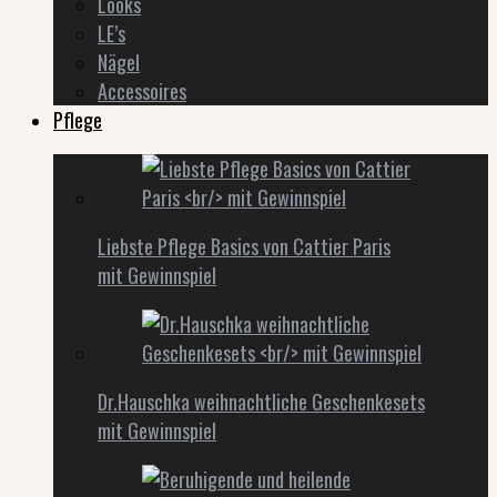
Looks
LE’s
Nägel
Accessoires
Pflege
Liebste Pflege Basics von Cattier Paris
mit Gewinnspiel
Dr.Hauschka weihnachtliche Geschenkesets
mit Gewinnspiel