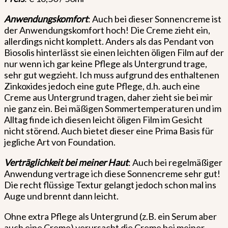
Anwendungskomfort
: Auch bei dieser Sonnencreme ist
der Anwendungskomfort hoch! Die Creme zieht ein,
allerdings nicht komplett. Anders als das Pendant von
Biosolis hinterlässt sie einen leichten öligen Film auf der
nur wenn ich gar keine Pflege als Untergrund trage,
sehr gut wegzieht. Ich muss aufgrund des enthaltenen
Zinkoxides jedoch eine gute Pflege, d.h. auch eine
Creme aus Untergrund tragen, daher zieht sie bei mir
nie ganz ein. Bei mäßigen Sommertemperaturen und im
Alltag finde ich diesen leicht öligen Film im Gesicht
nicht störend. Auch bietet dieser eine Prima Basis für
jegliche Art von Foundation.
Verträglichkeit bei meiner Haut
: Auch bei regelmäßiger
Anwendung vertrage ich diese Sonnencreme sehr gut!
Die recht flüssige Textur gelangt jedoch schon mal ins
Auge und brennt dann leicht.
Ohne extra Pflege als Untergrund (z.B. ein Serum aber
auch eine Creme) verursacht die Creme bei meiner