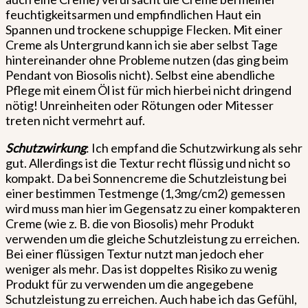
feuchtigkeitsarmen und empfindlichen Haut ein
Spannen und trockene schuppige Flecken. Mit einer
Creme als Untergrund kann ich sie aber selbst Tage
hintereinander ohne Probleme nutzen (das ging beim
Pendant von Biosolis nicht). Selbst eine abendliche
Pflege mit einem Öl ist für mich hierbei nicht dringend
nötig! Unreinheiten oder Rötungen oder Mitesser
treten nicht vermehrt auf.
Schutzwirkung
: Ich empfand die Schutzwirkung als sehr
gut. Allerdings ist die Textur recht flüssig und nicht so
kompakt. Da bei Sonnencreme die Schutzleistung bei
einer bestimmen Testmenge (1,3mg/cm2) gemessen
wird muss man hier im Gegensatz zu einer kompakteren
Creme (wie z. B. die von Biosolis) mehr Produkt
verwenden um die gleiche Schutzleistung zu erreichen.
Bei einer flüssigen Textur nutzt man jedoch eher
weniger als mehr. Das ist doppeltes Risiko zu wenig
Produkt für zu verwenden um die angegebene
Schutzleistung zu erreichen. Auch habe ich das Gefühl,