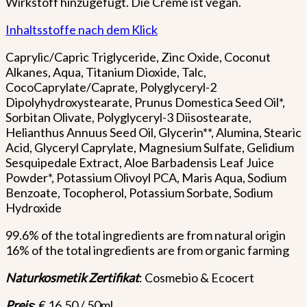
Wirkstoff hinzugefügt. Die Creme ist vegan.
Inhaltsstoffe nach dem Klick
Caprylic/Capric Triglyceride, Zinc Oxide, Coconut
Alkanes, Aqua, Titanium Dioxide, Talc,
CocoCaprylate/Caprate, Polyglyceryl-2
Dipolyhydroxystearate, Prunus Domestica Seed Oil*,
Sorbitan Olivate, Polyglyceryl-3 Diisostearate,
Helianthus Annuus Seed Oil, Glycerin**, Alumina, Stearic
Acid, Glyceryl Caprylate, Magnesium Sulfate, Gelidium
Sesquipedale Extract, Aloe Barbadensis Leaf Juice
Powder*, Potassium Olivoyl PCA, Maris Aqua, Sodium
Benzoate, Tocopherol, Potassium Sorbate, Sodium
Hydroxide
99.6% of the total ingredients are from natural origin
16% of the total ingredients are from organic farming
Naturkosmetik Zertifikat
: Cosmebio & Ecocert
Preis
: € 16,50 / 50ml