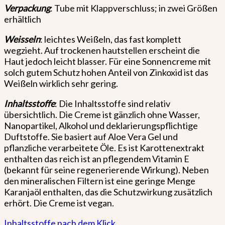
Verpackung
: Tube mit Klappverschluss; in zwei Größen
erhältlich
Weisseln
: leichtes Weißeln, das fast komplett
wegzieht. Auf trockenen hautstellen erscheint die
Haut jedoch leicht blasser. Für eine Sonnencreme mit
solch gutem Schutz hohen Anteil von Zinkoxid ist das
Weißeln wirklich sehr gering.
Inhaltsstoffe
: Die Inhaltsstoffe sind relativ
übersichtlich. Die Creme ist gänzlich ohne Wasser,
Nanopartikel, Alkohol und deklarierungspflichtige
Duftstoffe. Sie basiert auf Aloe Vera Gel und
pflanzliche verarbeitete Öle. Es ist Karottenextrakt
enthalten das reich ist an pflegendem Vitamin E
(bekannt für seine regenerierende Wirkung). Neben
den mineralischen Filtern ist eine geringe Menge
Karanjaöl enthalten, das die Schutzwirkung zusätzlich
erhört. Die Creme ist vegan.
Inhaltsstoffe nach dem Klick