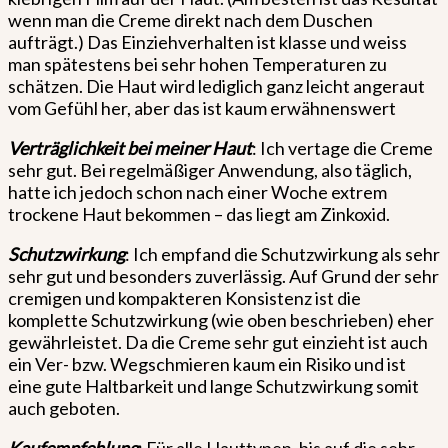
wenn man die Creme direkt nach dem Duschen
aufträgt.) Das Einziehverhalten ist klasse und weiss
man spätestens bei sehr hohen Temperaturen zu
schätzen. Die Haut wird lediglich ganz leicht angeraut
vom Gefühl her, aber das ist kaum erwähnenswert
Verträglichkeit bei meiner Haut
: Ich vertage die Creme
sehr gut. Bei regelmäßiger Anwendung, also täglich,
hatte ich jedoch schon nach einer Woche extrem
trockene Haut bekommen – das liegt am Zinkoxid.
Schutzwirkung
: Ich empfand die Schutzwirkung als sehr
sehr gut und besonders zuverlässig. Auf Grund der sehr
cremigen und kompakteren Konsistenz ist die
komplette Schutzwirkung (wie oben beschrieben) eher
gewährleistet. Da die Creme sehr gut einzieht ist auch
ein Ver- bzw. Wegschmieren kaum ein Risiko und ist
eine gute Haltbarkeit und lange Schutzwirkung somit
auch geboten.
Kaufempfehlung
: Für alle Hauttypen, bis auf die sehr