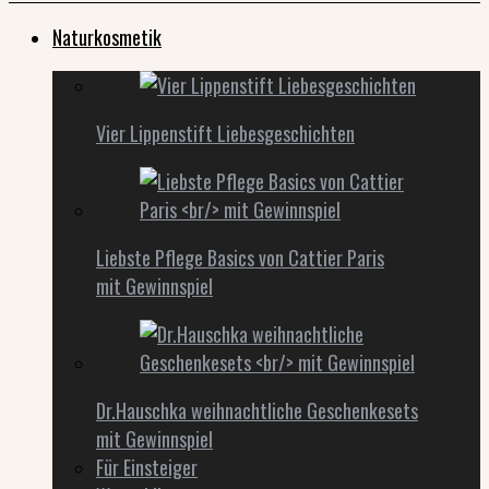
Naturkosmetik
Vier Lippenstift Liebesgeschichten
Liebste Pflege Basics von Cattier Paris
mit Gewinnspiel
Dr.Hauschka weihnachtliche Geschenkesets
mit Gewinnspiel
Für Einsteiger