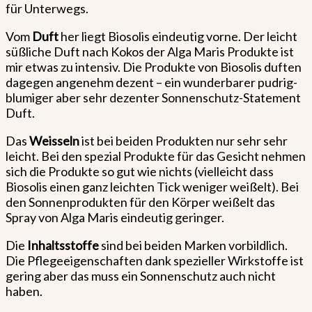
für Unterwegs.
Vom
Duft
her liegt Biosolis eindeutig vorne. Der leicht
süßliche Duft nach Kokos der Alga Maris Produkte ist
mir etwas zu intensiv. Die Produkte von Biosolis duften
dagegen angenehm dezent – ein wunderbarer pudrig-
blumiger aber sehr dezenter Sonnenschutz-Statement
Duft.
Das
Weisseln
ist bei beiden Produkten nur sehr sehr
leicht. Bei den spezial Produkte für das Gesicht nehmen
sich die Produkte so gut wie nichts (vielleicht dass
Biosolis einen ganz leichten Tick weniger weißelt). Bei
den Sonnenprodukten für den Körper weißelt das
Spray von Alga Maris eindeutig geringer.
Die
Inhaltsstoffe
sind bei beiden Marken vorbildlich.
Die Pflegeeigenschaften dank spezieller Wirkstoffe ist
gering aber das muss ein Sonnenschutz auch nicht
haben.