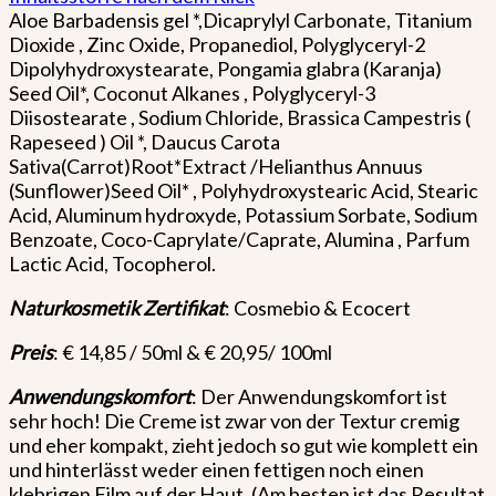
Aloe Barbadensis gel *,Dicaprylyl Carbonate, Titanium
Dioxide , Zinc Oxide, Propanediol, Polyglyceryl-2
Dipolyhydroxystearate, Pongamia glabra (Karanja)
Seed Oil*, Coconut Alkanes , Polyglyceryl-3
Diisostearate , Sodium Chloride, Brassica Campestris (
Rapeseed ) Oil *, Daucus Carota
Sativa(Carrot)Root*Extract /Helianthus Annuus
(Sunflower)Seed Oil* , Polyhydroxystearic Acid, Stearic
Acid, Aluminum hydroxyde, Potassium Sorbate, Sodium
Benzoate, Coco-Caprylate/Caprate, Alumina , Parfum
Lactic Acid, Tocopherol.
Naturkosmetik Zertifikat
: Cosmebio & Ecocert
Preis
: € 14,85 / 50ml & € 20,95/ 100ml
Anwendungskomfort
: Der Anwendungskomfort ist
sehr hoch! Die Creme ist zwar von der Textur cremig
und eher kompakt, zieht jedoch so gut wie komplett ein
und hinterlässt weder einen fettigen noch einen
klebrigen Film auf der Haut. (Am besten ist das Resultat