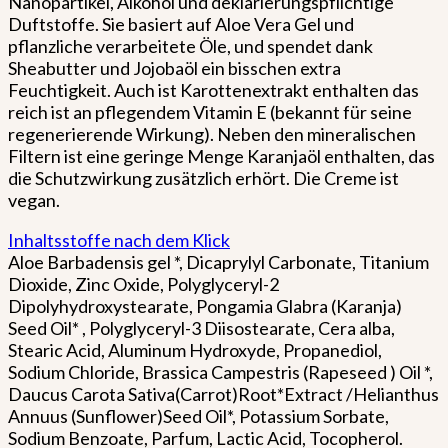
Nanopartikel, Alkohol und deklarierungspflichtige
Duftstoffe. Sie basiert auf Aloe Vera Gel und
pflanzliche verarbeitete Öle, und spendet dank
Sheabutter und Jojobaöl ein bisschen extra
Feuchtigkeit. Auch ist Karottenextrakt enthalten das
reich ist an pflegendem Vitamin E (bekannt für seine
regenerierende Wirkung). Neben den mineralischen
Filtern ist eine geringe Menge Karanjaöl enthalten, das
die Schutzwirkung zusätzlich erhört. Die Creme ist
vegan.
Inhaltsstoffe nach dem Klick
Aloe Barbadensis gel *, Dicaprylyl Carbonate, Titanium
Dioxide, Zinc Oxide, Polyglyceryl-2
Dipolyhydroxystearate, Pongamia Glabra (Karanja)
Seed Oil* , Polyglyceryl-3 Diisostearate, Cera alba,
Stearic Acid, Aluminum Hydroxyde, Propanediol,
Sodium Chloride, Brassica Campestris (Rapeseed ) Oil *,
Daucus Carota Sativa(Carrot)Root*Extract /Helianthus
Annuus (Sunflower)Seed Oil*, Potassium Sorbate,
Sodium Benzoate, Parfum, Lactic Acid, Tocopherol.