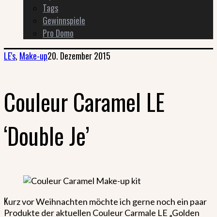
Tags
Gewinnspiele
Pro Domo
LE's
,
Make-up
20. Dezember 2015
Couleur Caramel LE
‘Double Je’
K
urz vor Weihnachten möchte ich gerne noch ein paar
Produkte der aktuellen Couleur Carmale LE „Golden