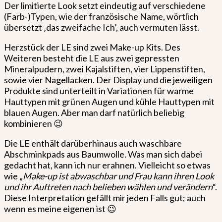
Der limitierte Look setzt eindeutig auf verschiedene
(Farb-)Typen, wie der französische Name, wörtlich
übersetzt ‚das zweifache Ich’, auch vermuten lässt.
Herzstück der LE sind zwei Make-up Kits. Des
Weiteren besteht die LE aus zwei gepressten
Mineralpudern, zwei Kajalstiften, vier Lippenstiften,
sowie vier Nagellacken. Der Display und die jeweiligen
Produkte sind unterteilt in Variationen für warme
Hauttypen mit grünen Augen und kühle Hauttypen mit
blauen Augen. Aber man darf natürlich beliebig
kombinieren 😉
Die LE enthält darüberhinaus auch waschbare
Abschminkpads aus Baumwolle. Was man sich dabei
gedacht hat, kann ich nur erahnen. Vielleicht so etwas
wie „
Make-up ist abwaschbar und Frau kann ihren Look
und ihr Auftreten nach belieben wählen und verändern
“.
Diese Interpretation gefällt mir jeden Falls gut; auch
wenn es meine eigenen ist 😉