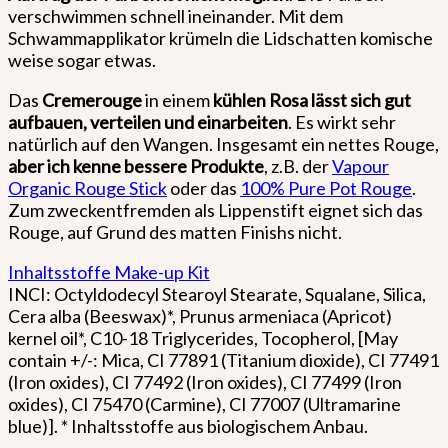
verschwimmen schnell ineinander. Mit dem
Schwammapplikator krümeln die Lidschatten komische
weise sogar etwas.
Das
Cremerouge
in einem
kühlen Rosa lässt sich gut
aufbauen, verteilen und einarbeiten
. Es wirkt sehr
natürlich auf den Wangen. Insgesamt ein nettes Rouge,
aber ich kenne bessere Produkte
, z.B. der
Vapour
Organic Rouge Stick
oder das
100% Pure Pot Rouge
.
Zum zweckentfremden als Lippenstift eignet sich das
Rouge, auf Grund des matten Finishs nicht.
Inhaltsstoffe Make-up Kit
INCI: Octyldodecyl Stearoyl Stearate, Squalane, Silica,
Cera alba (Beeswax)*, Prunus armeniaca (Apricot)
kernel oil*, C10-18 Triglycerides, Tocopherol, [May
contain +/-: Mica, CI 77891 (Titanium dioxide), CI 77491
(Iron oxides), CI 77492 (Iron oxides), CI 77499 (Iron
oxides), CI 75470 (Carmine), CI 77007 (Ultramarine
blue)]. * Inhaltsstoffe aus biologischem Anbau.