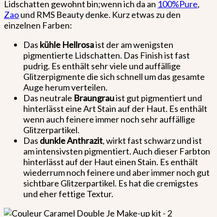
Lidschatten gewohnt bin;wenn ich da an
100%Pure
,
Zao
und RMS Beauty denke. Kurz etwas zu den
einzelnen Farben:
Das
kühle Hellrosa
ist der am wenigsten
pigmentierte Lidschatten. Das Finish ist fast
pudrig. Es enthält sehr viele und auffällige
Glitzerpigmente die sich schnell um das gesamte
Auge herum verteilen.
Das neutrale
Braungrau
ist gut pigmentiert und
hinterlässt eine Art Stain auf der Haut. Es enthält
wenn auch feinere immer noch sehr auffällige
Glitzerpartikel.
Das
dunkle Anthrazit
, wirkt fast schwarz und ist
am intensivsten pigmentiert. Auch dieser Farbton
hinterlässt auf der Haut einen Stain. Es enthält
wiederrum noch feinere und aber immer noch gut
sichtbare Glitzerpartikel. Es hat die cremigstes
und eher fettige Textur.