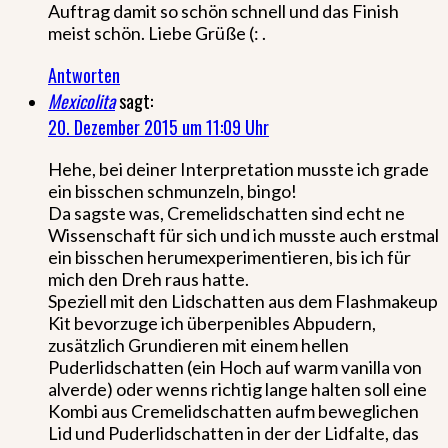
Auftrag damit so schön schnell und das Finish
meist schön. Liebe Grüße (: .
Antworten
Mexicolita
sagt:
20. Dezember 2015 um 11:09 Uhr
Hehe, bei deiner Interpretation musste ich grade
ein bisschen schmunzeln, bingo!
Da sagste was, Cremelidschatten sind echt ne
Wissenschaft für sich und ich musste auch erstmal
ein bisschen herumexperimentieren, bis ich für
mich den Dreh raus hatte.
Speziell mit den Lidschatten aus dem Flashmakeup
Kit bevorzuge ich überpenibles Abpudern,
zusätzlich Grundieren mit einem hellen
Puderlidschatten (ein Hoch auf warm vanilla von
alverde) oder wenns richtig lange halten soll eine
Kombi aus Cremelidschatten aufm beweglichen
Lid und Puderlidschatten in der der Lidfalte, das