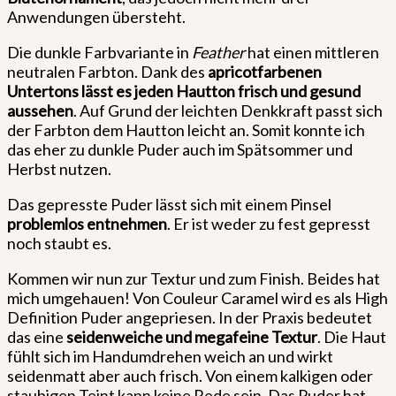
Anwendungen übersteht.
Die dunkle Farbvariante in
Feather
hat einen mittleren
neutralen Farbton. Dank des
apricotfarbenen
Untertons lässt es jeden Hautton frisch und gesund
aussehen
. Auf Grund der leichten Denkkraft passt sich
der Farbton dem Hautton leicht an. Somit konnte ich
das eher zu dunkle Puder auch im Spätsommer und
Herbst nutzen.
Das gepresste Puder lässt sich mit einem Pinsel
problemlos entnehmen
. Er ist weder zu fest gepresst
noch staubt es.
Kommen wir nun zur Textur und zum Finish. Beides hat
mich umgehauen! Von Couleur Caramel wird es als High
Definition Puder angepriesen. In der Praxis bedeutet
das eine
seidenweiche und megafeine Textur
. Die Haut
fühlt sich im Handumdrehen weich an und wirkt
seidenmatt aber auch frisch. Von einem kalkigen oder
staubigen Teint kann keine Rede sein. Das Puder hat