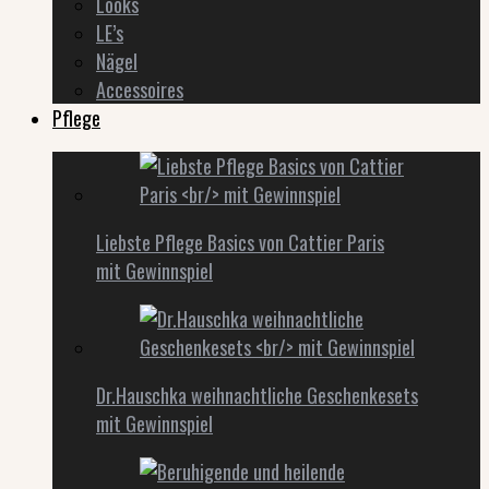
Looks
LE’s
Nägel
Accessoires
Pflege
Liebste Pflege Basics von Cattier Paris
mit Gewinnspiel
Dr.Hauschka weihnachtliche Geschenkesets
mit Gewinnspiel