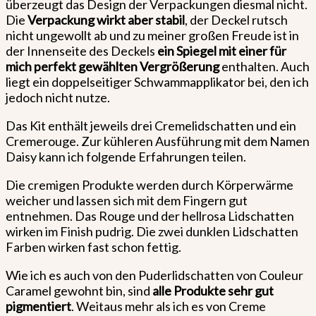
überzeugt das Design der Verpackungen diesmal nicht.
Die
Verpackung wirkt aber stabil
, der Deckel rutsch
nicht ungewollt ab und zu meiner großen Freude ist in
der Innenseite des Deckels
ein Spiegel mit einer für
mich perfekt gewählten Vergrößerung
enthalten. Auch
liegt ein doppelseitiger Schwammapplikator bei, den ich
jedoch nicht nutze.
Das Kit enthält jeweils drei Cremelidschatten und ein
Cremerouge. Zur kühleren Ausführung mit dem Namen
Daisy kann ich folgende Erfahrungen teilen.
Die cremigen Produkte werden durch Körperwärme
weicher und lassen sich mit dem Fingern gut
entnehmen. Das Rouge und der hellrosa Lidschatten
wirken im Finish pudrig. Die zwei dunklen Lidschatten
Farben wirken fast schon fettig.
Wie ich es auch von den Puderlidschatten von Couleur
Caramel gewohnt bin, sind
alle Produkte sehr gut
pigmentiert
. Weitaus mehr als ich es von Creme