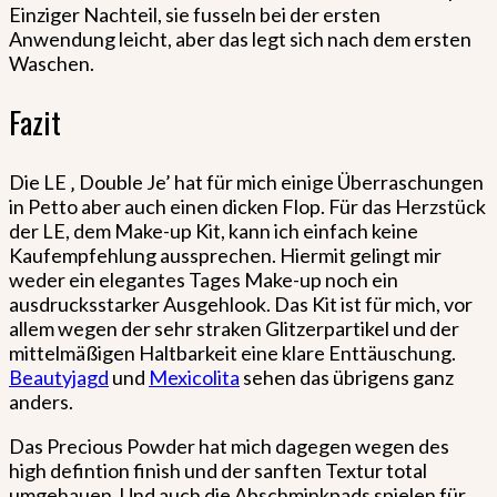
Einziger Nachteil, sie fusseln bei der ersten
Anwendung leicht, aber das legt sich nach dem ersten
Waschen.
Fazit
Die LE ‚ Double Je’ hat für mich einige Überraschungen
in Petto aber auch einen dicken Flop. Für das Herzstück
der LE, dem Make-up Kit, kann ich einfach keine
Kaufempfehlung aussprechen. Hiermit gelingt mir
weder ein elegantes Tages Make-up noch ein
ausdrucksstarker Ausgehlook. Das Kit ist für mich, vor
allem wegen der sehr straken Glitzerpartikel und der
mittelmäßigen Haltbarkeit eine klare Enttäuschung.
Beautyjagd
und
Mexicolita
sehen das übrigens ganz
anders.
Das Precious Powder hat mich dagegen wegen des
high defintion finish und der sanften Textur total
umgehauen. Und auch die Abschminkpads spielen für