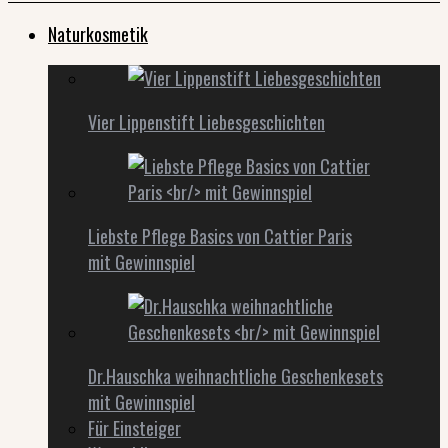
Naturkosmetik
Vier Lippenstift Liebesgeschichten
Liebste Pflege Basics von Cattier Paris
mit Gewinnspiel
Dr.Hauschka weihnachtliche Geschenkesets
mit Gewinnspiel
Für Einsteiger