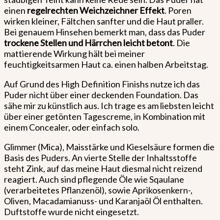
einen
regelrechten Weichzeichner Effekt
. Poren
wirken kleiner, Fältchen sanfter und die Haut praller.
Bei genauem Hinsehen bemerkt man, dass das Puder
trockene Stellen und Härrchen leicht betont
. Die
mattierende Wirkung hält bei meiner
feuchtigkeitsarmen Haut ca. einen halben Arbeitstag.
Auf Grund des High Definition Finishs nutze ich das
Puder nicht über einer deckenden Foundation. Das
sähe mir zu künstlich aus. Ich trage es am liebsten leicht
über einer getönten Tagescreme, in Kombination mit
einem Concealer, oder einfach solo.
Glimmer (Mica), Maisstärke und Kieselsäure formen die
Basis des Puders. An vierte Stelle der Inhaltsstoffe
steht Zink, auf das meine Haut diesmal nicht reizend
reagiert. Auch sind pflegende Öle wie Sqaulane
(verarbeitetes Pflanzenöl), sowie Aprikosenkern-,
Oliven, Macadamianuss- und Karanjaöl Öl enthalten.
Duftstoffe wurde nicht eingesetzt.