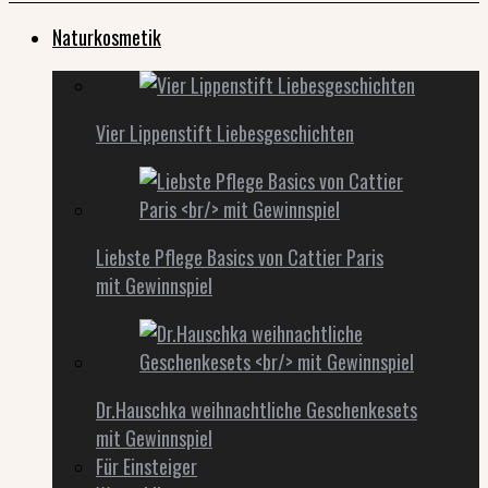
Naturkosmetik
Vier Lippenstift Liebesgeschichten
Liebste Pflege Basics von Cattier Paris
mit Gewinnspiel
Dr.Hauschka weihnachtliche Geschenkesets
mit Gewinnspiel
Für Einsteiger