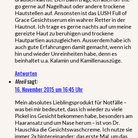
go gerne auf Nagelhaut oder andere trockene
Hautstellen auf. Ansonsten ist das LUSH Full of
Grace Gesichtsserum ein wahrer Retter in der
Hautnot. Ich trage es gerne nachts auf um meine
gereizte Haut zu beruhigen und trockene
Hautpartien auszugleichen. Ausserdem habe ich
auch gute Erfahrungen damit gemacht, wenn ich
hin und wieder Unreinheiten habe, denn es
beinhaltet u.a. Kalamin und Kamillenauszüge.
Antworten
Meeli
sagt:
16. November 2015 um 16:45 Uhr
Mein absolutes Lieblingsprodukt für Notfälle –
was bei mir bedeutet, dass ich wieder zu viele
Pickel ins Gesicht bekommen habe, besonders am
Haaransatz und um Nase herum – ist von Dr.
Hauschka die Gesichtswaschcreme. Ich nutze sie
immer 2x hintereinander: das erste Mal, um das