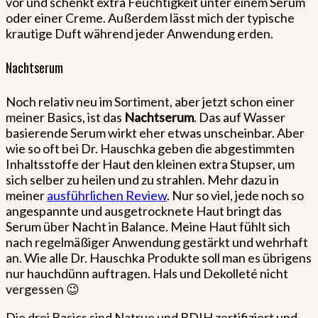
vor und schenkt extra Feuchtigkeit unter einem Serum
oder einer Creme. Außerdem lässt mich der typische
krautige Duft während jeder Anwendung erden.
Nachtserum
Noch relativ neu im Sortiment, aber jetzt schon einer
meiner Basics, ist das
Nachtserum
. Das auf Wasser
basierende Serum wirkt eher etwas unscheinbar. Aber
wie so oft bei Dr. Hauschka geben die abgestimmten
Inhaltsstoffe der Haut den kleinen extra Stupser, um
sich selber zu heilen und zu strahlen. Mehr dazu in
meiner
ausführlichen Review
. Nur so viel, jede noch so
angespannte und ausgetrocknete Haut bringt das
Serum über Nacht in Balance. Meine Haut fühlt sich
nach regelmäßiger Anwendung gestärkt und wehrhaft
an. Wie alle Dr. Hauschka Produkte soll man es übrigens
nur hauchdünn auftragen. Hals und Dekolleté nicht
vergessen 😉
Die drei Basics sind Natrue und BDIH zertifiziert und