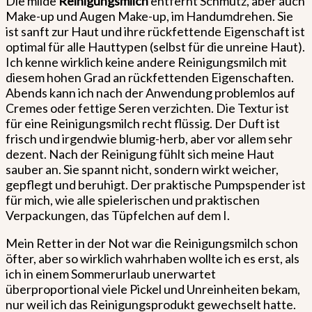
Die milde
Reinigungsmilch
entfernt Schmutz, aber auch
Make-up und Augen Make-up, im Handumdrehen. Sie
ist sanft zur Haut und ihre rückfettende Eigenschaft ist
optimal für alle Hauttypen (selbst für die unreine Haut).
Ich kenne wirklich keine andere Reinigungsmilch mit
diesem hohen Grad an rückfettenden Eigenschaften.
Abends kann ich nach der Anwendung problemlos auf
Cremes oder fettige Seren verzichten. Die Textur ist
für eine Reinigungsmilch recht flüssig. Der Duft ist
frisch und irgendwie blumig-herb, aber vor allem sehr
dezent. Nach der Reinigung fühlt sich meine Haut
sauber an. Sie spannt nicht, sondern wirkt weicher,
gepflegt und beruhigt. Der praktische Pumpspender ist
für mich, wie alle spielerischen und praktischen
Verpackungen, das Tüpfelchen auf dem I.
Mein Retter in der Not war die Reinigungsmilch schon
öfter, aber so wirklich wahrhaben wollte ich es erst, als
ich in einem Sommerurlaub unerwartet
überproportional viele Pickel und Unreinheiten bekam,
nur weil ich das Reinigungsprodukt gewechselt hatte.