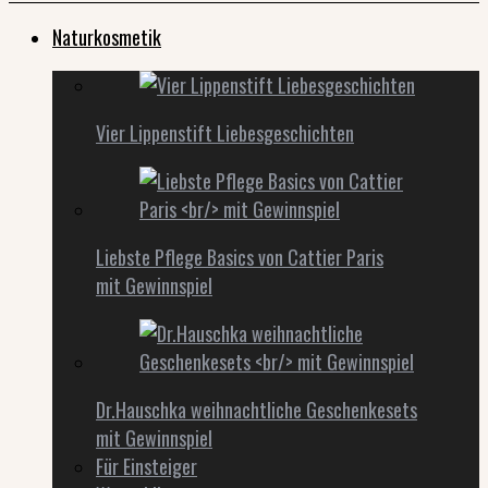
Naturkosmetik
Vier Lippenstift Liebesgeschichten
Liebste Pflege Basics von Cattier Paris
mit Gewinnspiel
Dr.Hauschka weihnachtliche Geschenkesets
mit Gewinnspiel
Für Einsteiger