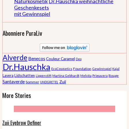
Naturkosmetik
Dr.Hauschka weihnachtliche
Geschenkesets
mit Gewinnspiel
Abonniere PuraLiv
Alverde
Benecos
Couleur Caramel
Deo
Dr.Hauschka
Foundation
EcoCosmetics
Gewinnspiel
Kajal
Lidschatten
Lavera
Rouge
Lippenstift
Martina Gebhardt
Melvita
Primavera
Santaverde
Zuii
Sommer
UNDGRETEL
More Stories
Zuii Eyebrow Definer