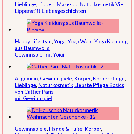
Lieblinge
,
Lippen
,
Make-up
,
Naturkosmetik
Vier
Lippenstift Liebesgeschichten
Happy Lifestyle
,
Yoga
,
Yoga Wear
Yoga Kleidung
aus Baumwolle
Gewinnspiel mit Yoiqi
Allgemein
,
Gewinnspiele
,
Körper
,
Körperpflege
,
Lieblinge
,
Naturkosmetik
Liebste Pflege Basics
von Cattier Paris
mit Gewinnspiel
Gewinnspiele
,
Hände & Füße
,
Körper
,