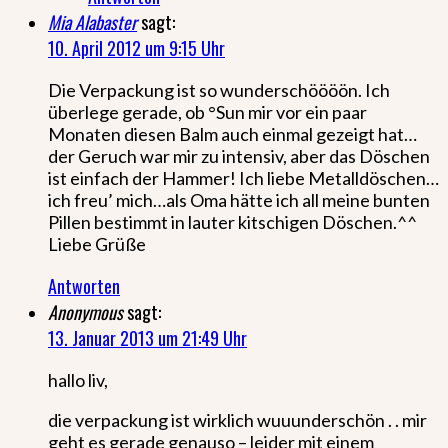
Mia Alabaster
sagt:
10. April 2012 um 9:15 Uhr
Die Verpackung ist so wunderschöööön. Ich
überlege gerade, ob °Sun mir vor ein paar
Monaten diesen Balm auch einmal gezeigt hat…
der Geruch war mir zu intensiv, aber das Döschen
ist einfach der Hammer! Ich liebe Metalldöschen…
ich freu’ mich…als Oma hätte ich all meine bunten
Pillen bestimmt in lauter kitschigen Döschen.^^
Liebe Grüße
Antworten
Anonymous
sagt:
13. Januar 2013 um 21:49 Uhr
hallo liv,
die verpackung ist wirklich wuuunderschön . . mir
geht es gerade genauso – leider mit einem