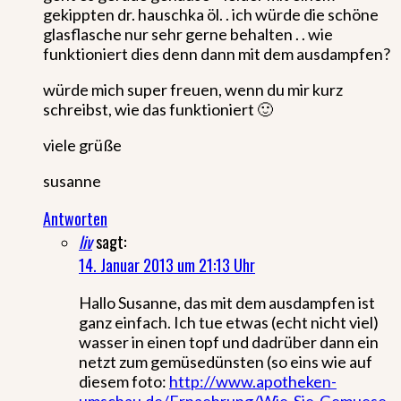
gekippten dr. hauschka öl. . ich würde die schöne
glasflasche nur sehr gerne behalten . . wie
funktioniert dies denn dann mit dem ausdampfen?
würde mich super freuen, wenn du mir kurz
schreibst, wie das funktioniert 🙂
viele grüße
susanne
Antworten
liv
sagt:
14. Januar 2013 um 21:13 Uhr
Hallo Susanne, das mit dem ausdampfen ist
ganz einfach. Ich tue etwas (echt nicht viel)
wasser in einen topf und dadrüber dann ein
netzt zum gemüsedünsten (so eins wie auf
diesem foto:
http://www.apotheken-
umschau.de/Ernaehrung/Wie-Sie-Gemuese-