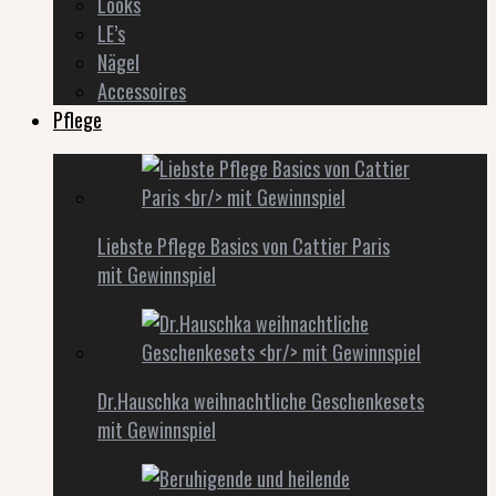
Looks
LE’s
Nägel
Accessoires
Pflege
Liebste Pflege Basics von Cattier Paris
mit Gewinnspiel
Dr.Hauschka weihnachtliche Geschenkesets
mit Gewinnspiel