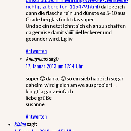
richtig-zubereiten-115479.html
) da lege ich
dann die flasche rein und dünste es 5-10 aus.
Grade bei glas funkt das super.
Und so ein netzt lohnt sich eh an zu schaffen
da gemüse damit viiiiiiiiiel leckerer und
gesünder wird. Lg liv
Antworten
Anonymous
sagt:
17. Januar 2013 um 17:14 Uhr
super 🙂 danke 🙂 so ein sieb habe ich sogar
daheim, wird gleich am we ausprobiert . .
klingt ja ganz einfach
liebe grüße
susanne
Antworten
Klaine
sagt: