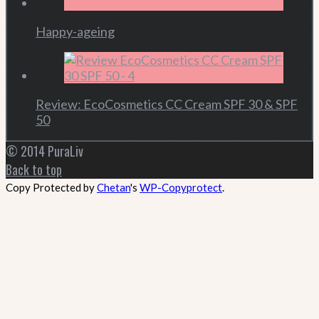
Happy-ageing
Review: EcoCosmetics CC Cream SPF 30 & SPF
50
© 2014 PuraLiv
Back to top
Copy Protected by
Chetan
's
WP-Copyprotect
.