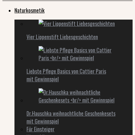
Naturkosmetik
Vier Lippenstift Liebesgeschichten
Liebste Pflege Basics von Cattier Paris
mit Gewinnspiel
Dr.Hauschka weihnachtliche Geschenkesets
mit Gewinnspiel
Für Einsteiger