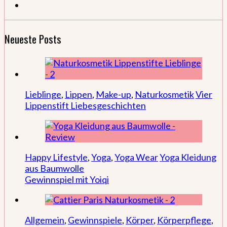
Neueste Posts
Lieblinge
,
Lippen
,
Make-up
,
Naturkosmetik
Vier
Lippenstift Liebesgeschichten
Happy Lifestyle
,
Yoga
,
Yoga Wear
Yoga Kleidung
aus Baumwolle
Gewinnspiel mit Yoiqi
Allgemein
,
Gewinnspiele
,
Körper
,
Körperpflege
,