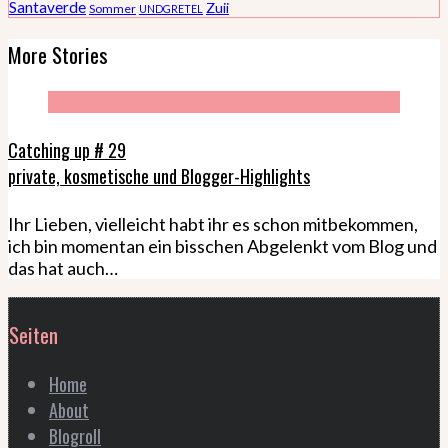
Santaverde
Zuii
Sommer
UNDGRETEL
More Stories
Catching up # 29
private, kosmetische und Blogger-Highlights
Ihr Lieben, vielleicht habt ihr es schon mitbekommen,
ich bin momentan ein bisschen Abgelenkt vom Blog und
das hat auch…
Seiten
Home
About
Blogroll