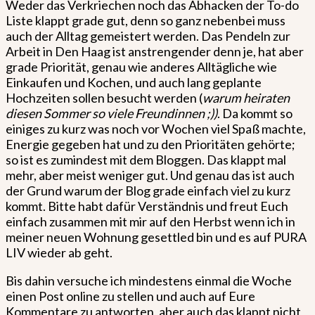
Weder das Verkriechen noch das Abhacken der To-do
Liste klappt grade gut, denn so ganz nebenbei muss
auch der Alltag gemeistert werden. Das Pendeln zur
Arbeit in Den Haag ist anstrengender denn je, hat aber
grade Priorität, genau wie anderes Alltägliche wie
Einkaufen und Kochen, und auch lang geplante
Hochzeiten sollen besucht werden (
warum heiraten
diesen Sommer so viele Freundinnen ;))
. Da kommt so
einiges zu kurz was noch vor Wochen viel Spaß machte,
Energie gegeben hat und zu den Prioritäten gehörte;
so ist es zumindest mit dem Bloggen. Das klappt mal
mehr, aber meist weniger gut. Und genau das ist auch
der Grund warum der Blog grade einfach viel zu kurz
kommt. Bitte habt dafür Verständnis und freut Euch
einfach zusammen mit mir auf den Herbst wenn ich in
meiner neuen Wohnung gesettled bin und es auf PURA
LIV wieder ab geht.
Bis dahin versuche ich mindestens einmal die Woche
einen Post online zu stellen und auch auf Eure
Kommentare zu antworten, aber auch das klappt nicht