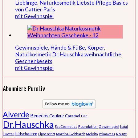
Lieblinge
,
Naturkosmetik
Liebste Pflege Basics
von Cattier Paris
mit Gewinnspiel
Gewinnspiele
,
Hände & Füße
,
Körper
,
Naturkosmetik
Dr.Hauschka weihnachtliche
Geschenkesets
mit Gewinnspiel
Abonniere PuraLiv
Alverde
Benecos
Couleur Caramel
Deo
Dr.Hauschka
Foundation
EcoCosmetics
Gewinnspiel
Kajal
Lidschatten
Lavera
Rouge
Lippenstift
Martina Gebhardt
Melvita
Primavera