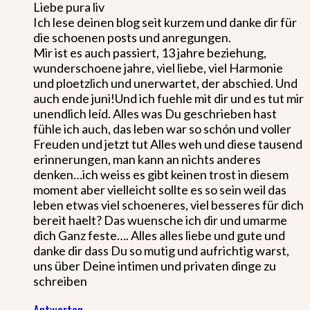
Liebe pura liv
Ich lese deinen blog seit kurzem und danke dir für
die schoenen posts und anregungen.
Mir ist es auch passiert, 13 jahre beziehung,
wunderschoene jahre, viel liebe, viel Harmonie
und ploetzlich und unerwartet, der abschied. Und
auch ende juni!Und ich fuehle mit dir und es tut mir
unendlich leíd. Alles was Du geschrieben hast
fühle ich auch, das leben war so schón und voller
Freuden und jetzt tut Alles weh und diese tausend
erinnerungen, man kann an nichts anderes
denken…ich weiss es gibt keinen trost in diesem
moment aber vielleicht sollte es so sein weil das
leben etwas viel schoeneres, viel besseres für dich
bereit haelt? Das wuensche ich dir und umarme
dich Ganz feste…. Alles alles liebe und gute und
danke dir dass Du so mutig und aufrichtig warst,
uns über Deine intimen und privaten dinge zu
schreiben
Antworten