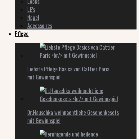
Looks
LE’s
Nägel
Accessoires
Pflege
Liebste Pflege Basics von Cattier Paris
mit Gewinnspiel
Dr.Hauschka weihnachtliche Geschenkesets
mit Gewinnspiel