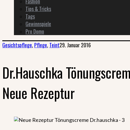
Fashion
Tips & Tricks
Tags
Gewinnspiele
Pro Domo
Gesichtspflege
,
Pflege
,
Teint
29. Januar 2016
Dr.Hauschka Tönungscre
Neue Rezeptur