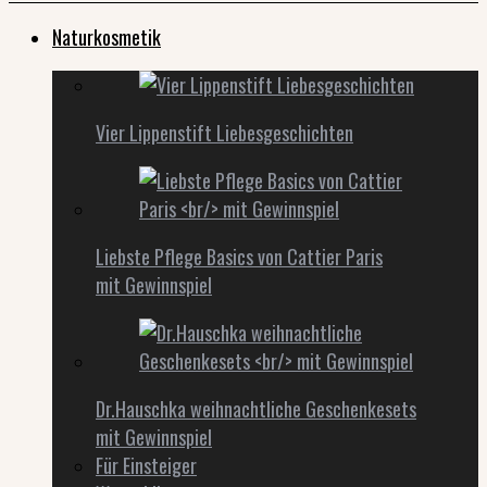
Naturkosmetik
Vier Lippenstift Liebesgeschichten
Liebste Pflege Basics von Cattier Paris
mit Gewinnspiel
Dr.Hauschka weihnachtliche Geschenkesets
mit Gewinnspiel
Für Einsteiger