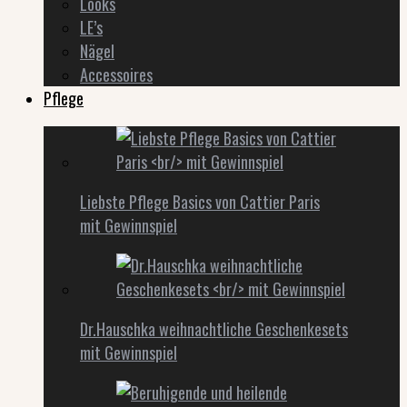
Looks
LE’s
Nägel
Accessoires
Pflege
Liebste Pflege Basics von Cattier Paris
mit Gewinnspiel
Dr.Hauschka weihnachtliche Geschenkesets
mit Gewinnspiel