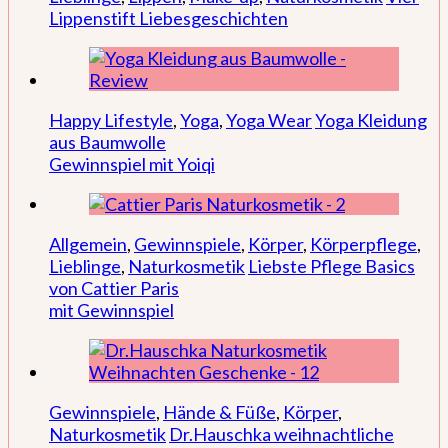
Lippenstift Liebesgeschichten
Happy Lifestyle
,
Yoga
,
Yoga Wear
Yoga Kleidung
aus Baumwolle
Gewinnspiel mit Yoiqi
Allgemein
,
Gewinnspiele
,
Körper
,
Körperpflege
,
Lieblinge
,
Naturkosmetik
Liebste Pflege Basics
von Cattier Paris
mit Gewinnspiel
Gewinnspiele
,
Hände & Füße
,
Körper
,
Naturkosmetik
Dr.Hauschka weihnachtliche