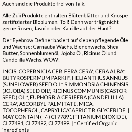
Auch sind die Produkte frei von Talk.
Alle Zuii Produkte enthalten Blütenblätter und Knospe
zertifizierter Bioblumen. Toll! Denn wer trägt nicht
gerne Rosen, Jasmin oder Kamille auf der Haut?
Der Eyebrow Definer basiert auf sieben pflegende Öle
und Wachse: Carnauba Wachs, Bienenwachs, Shea
Butter, Sonnenblumenöl, Jojoba Öl, Ricinus Öl und
Candelilla Wachs. WOW!
INCIS: COPERNICIA CERIFERA CERA*, CERA ALBA*,
BUTYROSPERMUM PARKII*, HELIANTHUS ANNUUS
(SUNFLOWER) SEED OIL*, SIMMONDSIA CHINENSIS
(JOJOBA) SEED OIL*, RICINUS COMMUNIS (CASTOR
SEED) OIL*, EUPHORBIA CERIFERA (CANDELILLA)
CERA*, ASCORBYL PALMITATE, MICA,
TOCOPHEROL, CAPRYLIC/CAPRIC TRIGLYCERIDE. |
MAY CONTAIN (+/-) CI 77891 (TITANIUM DIOXIDE),
CI 77491, CI 77492, CI 77499. | * Certified Organic
ingredients