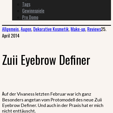
Tags
Gewinnspiele
Pro Domo
Allgemein
,
Augen
,
Dekorative Kosmetik
,
Make-up
,
Reviews
25.
April 2014
Zuii Eyebrow Definer
A
uf der Vivaness letzten Februar war ich ganz
Besonders angetan vom Protomodell des neue Zuii
Eyebrow Definer. Und auch in der Praxis hat er mich
nicht enttäuscht.