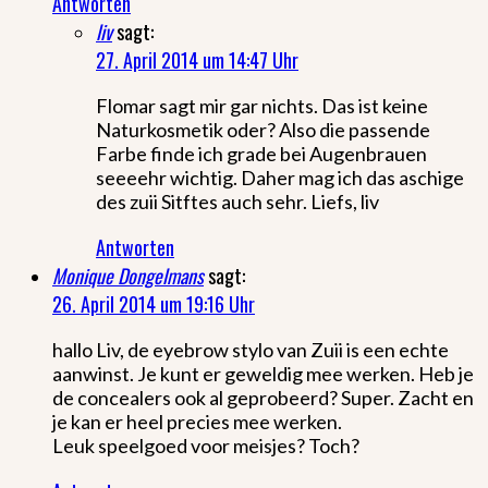
Antworten
liv
sagt:
27. April 2014 um 14:47 Uhr
Flomar sagt mir gar nichts. Das ist keine
Naturkosmetik oder? Also die passende
Farbe finde ich grade bei Augenbrauen
seeeehr wichtig. Daher mag ich das aschige
des zuii Sitftes auch sehr. Liefs, liv
Antworten
Monique Dongelmans
sagt:
26. April 2014 um 19:16 Uhr
hallo Liv, de eyebrow stylo van Zuii is een echte
aanwinst. Je kunt er geweldig mee werken. Heb je
de concealers ook al geprobeerd? Super. Zacht en
je kan er heel precies mee werken.
Leuk speelgoed voor meisjes? Toch?