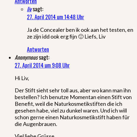
Antworten
liv
sagt:
27. April 2014 um 14:48 Uhr
Ja de Concealer ben ik ook aan het testen, en
ze zijn idd ook erg fijn 🙂 Liefs, Liv
Antworten
Anonymous
sagt:
27. April 2014 um 9:08 Uhr
Hi Liv,
Der Stift sieht sehr toll aus, aber wo kann man ihn
bestellen? Ich benutze Momentan einen Stift von
Benefit, weil die Naturkosmetikstiften die ich
gesehen habe, viel zu dunkel waren. Und ich will
schon gerne einen Naturkosmetikstift haben für
die Augenbrauen.
Viel liebe Grüsse,