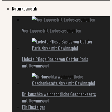
Naturkosmetik
Vier Lippenstift Liebesgeschichten
Liebste Pflege Basics von Cattier Paris
mit Gewinnspiel
Dr.Hauschka weihnachtliche Geschenkesets
mit Gewinnspiel
Für Einsteiger