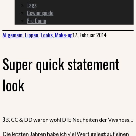
Tags
Gewinnspiele
Pro Domo
Allgemein
,
Lippen
,
Looks
,
Make-up
17. Februar 2014
Super quick statement
look
B
B, CC & DD waren wohl DIE Neuheiten der Vivaness…
Die letzten Jahren habe ich viel Wert gelegt auf einen