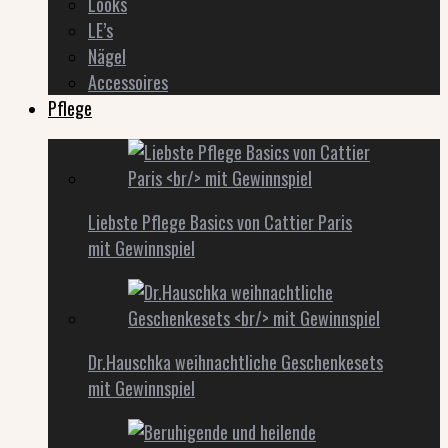
Looks
LE’s
Nägel
Accessoires
Pflege
Liebste Pflege Basics von Cattier Paris
mit Gewinnspiel
Dr.Hauschka weihnachtliche Geschenkesets
mit Gewinnspiel