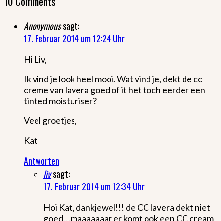
10 Comments
Anonymous
sagt:
17. Februar 2014 um 12:24 Uhr
Hi Liv,
Ik vind je look heel mooi. Wat vind je, dekt de cc
creme van lavera goed of it het toch eerder een
tinted moisturiser?
Veel groetjes,
Kat
Antworten
liv
sagt:
17. Februar 2014 um 12:34 Uhr
Hoi Kat, dankjewel!!! de CC lavera dekt niet
goed.. .maaaaaaar er komt ook een CC cream