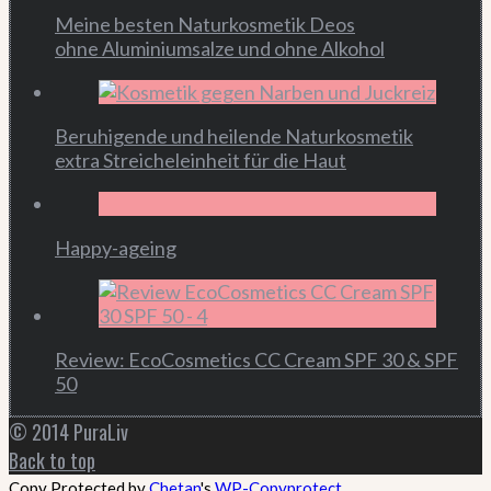
Meine besten Naturkosmetik Deos
ohne Aluminiumsalze und ohne Alkohol
Beruhigende und heilende Naturkosmetik
extra Streicheleinheit für die Haut
Happy-ageing
Review: EcoCosmetics CC Cream SPF 30 & SPF
50
© 2014 PuraLiv
Back to top
Copy Protected by
Chetan
's
WP-Copyprotect
.