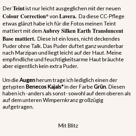
Teint
Der
ist nur leicht ausgeglichen mit der neuen
Colour Correction*
Lavera.
von
Da diese CC-Pflege
etwas glänzt habe ich für die Fotos meinen Teint
Aubrey Silken Earth Transluncent
mattiert mit dem
Base mattiert.
Diese ist
ein loses, nicht deckendes
Puder ohne Talk. Das Puder duftet ganz wunderbar
nach Marzipan und liegt leicht auf der Haut. Meine
empfindliche und feuchtigkeitsarme Haut bräuchte
aber eigentlich kein extra Puder.
Um die
Augen
herum trage ich lediglich einen der
getypten
Benecos Kajals*
in der Farbe
Grün
. Diesen
haben ich -anders als sonst- sowohl auf dem oberen als
auf dem unteren Wimpernkranz großzügig
aufgetragen.
Mit Blitz