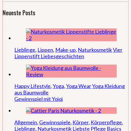
Neueste Posts
Lieblinge
,
Lippen
,
Make-up
,
Naturkosmetik
Vier
Lippenstift Liebesgeschichten
Happy Lifestyle
,
Yoga
,
Yoga Wear
Yoga Kleidung
aus Baumwolle
Gewinnspiel mit Yoiqi
Allgemein
,
Gewinnspiele
,
Körper
,
Körperpflege
,
Lieblinge
,
Naturkosmetik
Liebste Pflege Basics