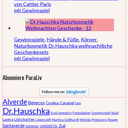
von Cattier Paris
mit Gewinnspiel
Gewinnspiele
,
Hände & Füße
,
Körper
,
Naturkosmetik
Dr.Hauschka weihnachtliche
Geschenkesets
mit Gewinnspiel
Abonniere PuraLiv
Alverde
Benecos
Couleur Caramel
Deo
Dr.Hauschka
Foundation
EcoCosmetics
Gewinnspiel
Kajal
Lidschatten
Lavera
Rouge
Lippenstift
Martina Gebhardt
Melvita
Primavera
Santaverde
Zuii
Sommer
UNDGRETEL