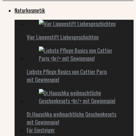
Naturkosmetik
Vier Lippenstift Liebesgeschichten
Liebste Pflege Basics von Cattier Paris
mit Gewinnspiel
Dr.Hauschka weihnachtliche Geschenkesets
mit Gewinnspiel
Für Einsteiger