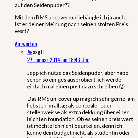
auf den Seidenpuder??
Mit dem RMS uncover-up liebäugle ich ja auch…
Ist er deiner Meinung nach seinen stolzen Preis
wert?
Antworten
liv
sagt:
27. Januar 2014 um 18:43 Uhr
Jepp ich nutze das Seidenpuder, aber habe
schon so einiges ausprobiert. ich werde
einfach mal einen post dazu schreiben 🙂
Das RMS un-cover up mag ich sehr gerne. am
liebsten im alltag als concealer oder
stellenweisse als extra dekkung über einer
leichten foundation. Ob es seinen preis wert
ist möchte ich nicht beurteilen, denn ich
kenne dein budget nicht. als studentin oder