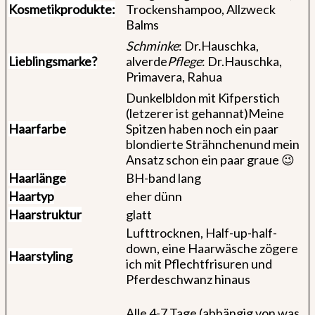
Kosmetikprodukte:
Trockenshampoo, Allzweck
Balms
Schminke
: Dr.Hauschka,
Lieblingsmarke?
alverde
Pflege
: Dr.Hauschka,
Primavera, Rahua
Dunkelbldon mit Kifperstich
(letzerer ist gehannat)Meine
Haarfarbe
Spitzen haben noch ein paar
blondierte Strähnchenund mein
Ansatz schon ein paar graue 😉
Haarlänge
BH-band lang
Haartyp
eher dünn
Haarstruktur
glatt
Lufttrocknen, Half-up-half-
down, eine Haarwäsche zögere
Haarstyling
ich mit Pflechtfrisuren und
Pferdeschwanz hinaus
Alle 4-7 Tage (abhängig von was