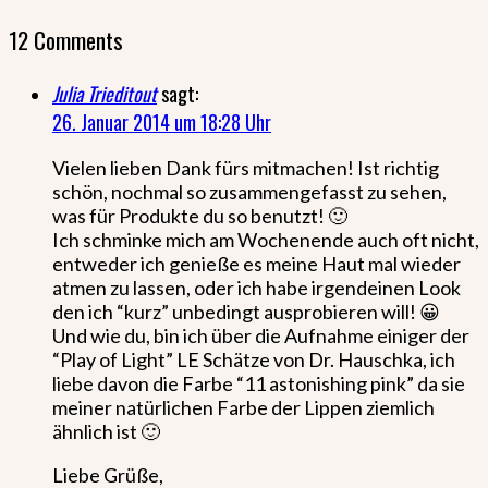
12 Comments
Julia Trieditout
sagt:
26. Januar 2014 um 18:28 Uhr
Vielen lieben Dank fürs mitmachen! Ist richtig
schön, nochmal so zusammengefasst zu sehen,
was für Produkte du so benutzt! 🙂
Ich schminke mich am Wochenende auch oft nicht,
entweder ich genieße es meine Haut mal wieder
atmen zu lassen, oder ich habe irgendeinen Look
den ich “kurz” unbedingt ausprobieren will! 😀
Und wie du, bin ich über die Aufnahme einiger der
“Play of Light” LE Schätze von Dr. Hauschka, ich
liebe davon die Farbe “11 astonishing pink” da sie
meiner natürlichen Farbe der Lippen ziemlich
ähnlich ist 🙂
Liebe Grüße,