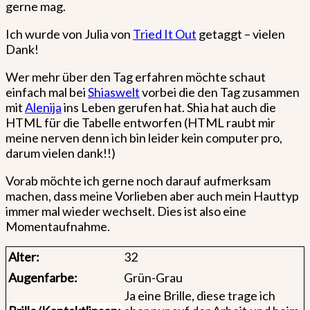
gerne mag.
Ich wurde von Julia von
Tried It Out
getaggt – vielen
Dank!
Wer mehr über den Tag erfahren möchte schaut
einfach mal bei
Shiaswelt
vorbei die den Tag zusammen
mit
Alenija
ins Leben gerufen hat. Shia hat auch die
HTML für die Tabelle entworfen (HTML raubt mir
meine nerven denn ich bin leider kein computer pro,
darum vielen dank!!)
Vorab möchte ich gerne noch darauf aufmerksam
machen, dass meine Vorlieben aber auch mein Hauttyp
immer mal wieder wechselt. Dies ist also eine
Momentaufnahme.
Alter:
32
Augenfarbe:
Grün-Grau
Ja eine Brille, diese trage ich