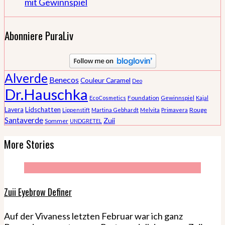
mit Gewinnspiel
Abonniere PuraLiv
Alverde
Benecos
Couleur Caramel
Deo
Dr.Hauschka
Foundation
EcoCosmetics
Gewinnspiel
Kajal
Lidschatten
Lavera
Rouge
Lippenstift
Martina Gebhardt
Melvita
Primavera
Santaverde
Zuii
Sommer
UNDGRETEL
More Stories
Zuii Eyebrow Definer
Auf der Vivaness letzten Februar war ich ganz