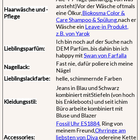
ansteht)Vor der Wäsche oftmals
Haarwäsche und -
eine Ölkur,
Biokosma Color &
Pflege
Care Shampoo & Spülung
,nach er
Wäsche ein
Leave-in Produkt,
z.B. von Yarok
Ich bin noch auf der Suche nach
Lieblingsparfüm:
DEM Parfüm..bis dahin bin ich
habppy mit
Swan von Farfalla
Fast nie, dafür poliere ich meine
Nagellack:
Nägel
Lieblingslackfarbe:
helle, schimmernde Farben
Jeans in Blau und Schwarz
kombiniert mitStiefeln (von hoch
Kleidungsstil:
bis Enkleboots) und seit ichim
Büro arbeite kombiniert mit
Bluse und Blazer
Fossil Uhr ES1884
, Ring von
meinem Freund,
Ohrringe am
Accessories:
liebsten von Diva
odereine Kette