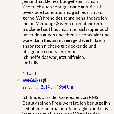
jemand mit kleinen budget kommt man
sicherlich auch sehr gut ohne aus. Als all-
over-face foundation mag ich es nicht so
gerne. Während des schreibens ändere ich
meine Meinung 😉 wenn du echt extrem
trockene haut hast macht er sich super auch
unter den augen und eben als concealer und
wäre dann bestimmt sein geld wert, da ich
ansonsten nicht so gut deckende und
pflegende concealer kenne.
Ich hoffe das war jetzt hilfreich.
Liefs, liv
Antworten
JellyBelly
sagt:
27. Januar 2014 um 18:54 Uhr
Ich finde, dass der Concealer von RMS
Beauty seinen Preis wert ist. Ich benutze ihn
seit über einem halben Jahr täglich und er ist
jetzt circa zur Hälfte leer. Wenn ich den