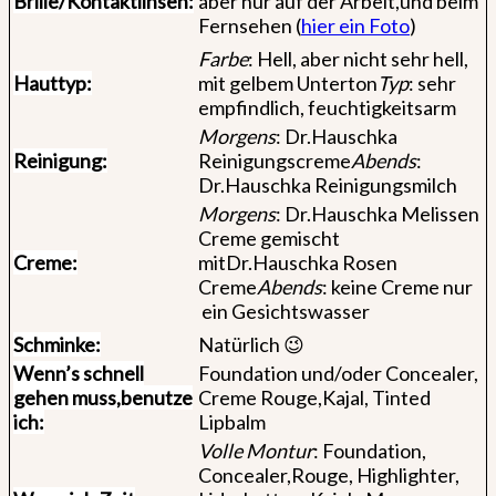
Brille/
Kontaktlinsen:
aber nur auf der Arbeit,und beim
Fernsehen (
hier ein Foto
)
Farbe
: Hell, aber nicht sehr hell,
Hauttyp:
mit gelbem Unterton
Typ
: sehr
empfindlich, feuchtigkeitsarm
Morgens
: Dr.Hauschka
Reinigung:
Reinigungscreme
Abends
:
Dr.Hauschka Reinigungsmilch
Morgens
: Dr.Hauschka Melissen
Creme gemischt
Creme:
mitDr.Hauschka Rosen
Creme
Abends
: keine Creme nur
ein Gesichtswasser
Schminke:
Natürlich 😉
Wenn’s schnell
Foundation und/oder Concealer,
gehen muss,
benutze
Creme Rouge,Kajal, Tinted
ich:
Lipbalm
Volle Montur
: Foundation,
Concealer,Rouge, Highlighter,