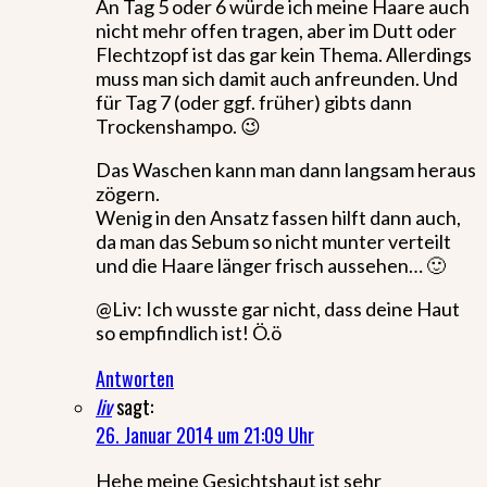
An Tag 5 oder 6 würde ich meine Haare auch
nicht mehr offen tragen, aber im Dutt oder
Flechtzopf ist das gar kein Thema. Allerdings
muss man sich damit auch anfreunden. Und
für Tag 7 (oder ggf. früher) gibts dann
Trockenshampo. 😉
Das Waschen kann man dann langsam heraus
zögern.
Wenig in den Ansatz fassen hilft dann auch,
da man das Sebum so nicht munter verteilt
und die Haare länger frisch aussehen… 🙂
@Liv: Ich wusste gar nicht, dass deine Haut
so empfindlich ist! Ö.ö
Antworten
liv
sagt:
26. Januar 2014 um 21:09 Uhr
Hehe meine Gesichtshaut ist sehr