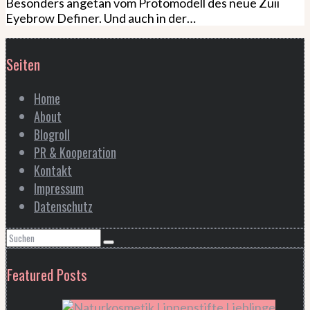
Besonders angetan vom Protomodell des neue Zuii
Eyebrow Definer. Und auch in der…
Seiten
Home
About
Blogroll
PR & Kooperation
Kontakt
Impressum
Datenschutz
Featured Posts