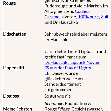
gemischtvon Creme- bis
Rouge
Puderrouge und viele Marken.Im
Alltag meistens
Couleur
Caramel
,alverde,
100% pure
,
Zuii
und Dr.Hauschka
Lidschatten
Sehr abwechselnd aber meistens
Dr.Hauschka
Ja, ich liebe Tinted Lipbalsm und
greife fast immer zum
Dr.Hauschka Lipstick
Novum
Lippenstift
09
aus der Play of Lights
LE
. Dieser wurde
glücklicherweise ins
Standardsortiment
aufgenommen.
Lipgloss
So gut wie nie
Schminke
: Foundation &
Meine liebsten
Rouge
Pflege
: Gesichtswasser,