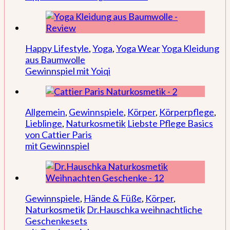
Happy Lifestyle
,
Yoga
,
Yoga Wear
Yoga Kleidung
aus Baumwolle
Gewinnspiel mit Yoiqi
Allgemein
,
Gewinnspiele
,
Körper
,
Körperpflege
,
Lieblinge
,
Naturkosmetik
Liebste Pflege Basics
von Cattier Paris
mit Gewinnspiel
Gewinnspiele
,
Hände & Füße
,
Körper
,
Naturkosmetik
Dr.Hauschka weihnachtliche
Geschenkesets