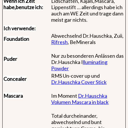
Wenn ich Zeit
Lidschatten, Kajals,Mascara,
habe,
benutze ich:
Lippenstift … allerdings habe ich
auch am WE Zeit und trage dann
meist gar nichts.
Ich verwende:
Abwechselnd Dr.Hauschka, Zuii,
Foundation
Rifresh
, BeMinerals
Nur zu besonderen Anlässen das
Puder
Dr.Hauschka I
lluminating
Powder
RMS Un-cover up und
Concealer
Dr.Hauschka Cover Stick
Mascara
Im Moment
Dr.Hauschka
Volumen Mascara in black
Total durcheinander,
abwechselnd und bunt