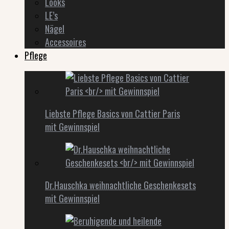
Looks
LE’s
Nägel
Accessoires
Pflege
Liebste Pflege Basics von Cattier Paris
mit Gewinnspiel
Dr.Hauschka weihnachtliche Geschenkesets
mit Gewinnspiel