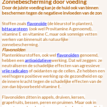
Zonnebescherming door voeding
Door de juiste voeding kan je de huid ook van binnen
beschermen tegen de negatieve invloeden van de zon
Stoffen zoals
flavonoïde
(de kleurstof in planten),
bètacaroteen
(ook wel Provitamine A genoemd),
vitamine E
en vitamine C, maar ook sommige vetten
werken van binnenuit als natuurlijke
zonnebescherming.
Flavonoïden
Plantenkleurstoffen, ook wel
flavonoïden
genoemd,
hebben een
antioxidatieve
werking. Dat wil zeggen: ze
neutraliseren de schadelijke effecten van agressieve
vrije radicalen
of oxidanten op de cellen. Ze hebben een
veel hogere positieve werking op de gezondheid en op
de innere kracht tegen de schadelijke effecten van de
zon dan bijvoorbeeld vitamine E.
Flavonoïden zitten in appels, druiven, kersen,
grapefruits, bessen, peren en pruimen. Maar ook in