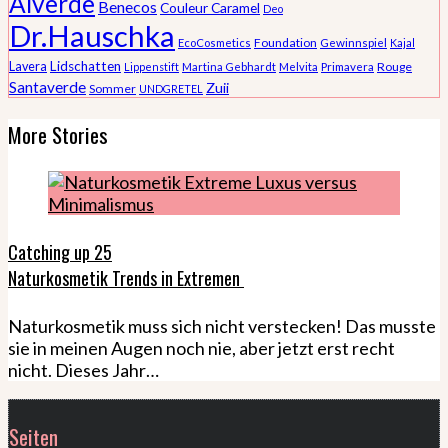
Alverde
Benecos
Couleur Caramel
Deo
Dr.Hauschka
Foundation
EcoCosmetics
Gewinnspiel
Kajal
Lidschatten
Lavera
Rouge
Lippenstift
Martina Gebhardt
Melvita
Primavera
Santaverde
Zuii
Sommer
UNDGRETEL
More Stories
Catching up 25
Naturkosmetik Trends in Extremen
Naturkosmetik muss sich nicht verstecken! Das musste
sie in meinen Augen noch nie, aber jetzt erst recht
nicht. Dieses Jahr…
Seiten