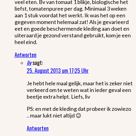
veel eten. Bv van tomaat 1 blikje, biologische het
liefst, tomatenpuree per dag. Minimaal 3 weken
aan 1 stuk voordat het werkt. Ik was het op een
gegeven moment helemaal zat! Als je gevarieerd
eet en goede beschermende kleding aan doet en
uiteraard je gezond verstand gebruikt, kom je een
heel eind.
Antworten
liv
sagt:
25. August 2013 um 17:25 Uhr
Je hebt hele maal gelijk, maar het is zeker niet
verkeerd om te weten wat in ieder geval een
beetje extra helpt. Liefs, liv
PS: en met de kleding dat probeer ik zowiezo
.. maar lukt niet altijd 😉
Antworten