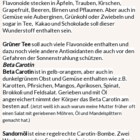
Flavonoide stecken in Äpfeln, Trauben, Kirschen,
Grapefruit, Beeren, Birnen und Pflaumen. Aber auch in
Gemüse wie Auberginen, Grünkohl oder Zwiebeln und
sogar in Tee,
Kakao und Schokolade soll dieser
Wunderstoff enthalten sein.
Grüner Tee
soll auch viele Flavonoide enthalten und
dazu noch viele andere Antioxidanten die auch vor den
Gefahren der Sonnenstrahlung schützen.
Beta Carotin
Beta Carotin
ist in gelb-orangem, aber auch in
dunkelgrünem Obst und Gemüse enthalten wie z.B.
Karotten, Pfirsichen, Mangos, Aprikosen, Spinat,
Brokkoli und Feldsalat. Gerieben und mit Öl
angereichert nimmt der Körper das Beta Carotin am
besten auf.
(Jetzt weiß ich auch warum meine Mutter früher oft
einen Salat mit geriebenen Möhren, Öl und Mandelsplittern
gemacht hat.)
Sandornöl
ist eine regelrechte Carotin-Bombe. Zwei