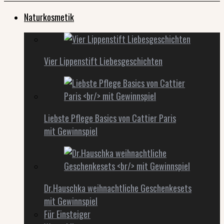
Naturkosmetik
Vier Lippenstift Liebesgeschichten
Liebste Pflege Basics von Cattier Paris
mit Gewinnspiel
Dr.Hauschka weihnachtliche Geschenkesets
mit Gewinnspiel
Für Einsteiger