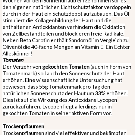
Wochen vor dem Sonnenurlaub eingenommen soll es
den eigenen natürlichen Lichtschutzfaktor verdoppeln
durch in der Haut ein Schutzdepot aufzubauen. Das Öl
stimuliert die
Kollagenbildung
der Haut und die
enthaltenen Antioxidanten verhindern die Oxidation
von Zellbestandteilen und blockieren freie Radikale.
Neben Beta Carotin enthält Sandornöl im Vergleich zu
Olivenöl die 40-fache Mengen an Vitamin E. Ein Echter
Alleskönner!
Tomaten
Der Verzehr von
gekochten Tomaten
(auch in Form von
Tomatenmark) soll auch den Sonnenschutz der Haut
erhöhen. Eine wissenschaftliche Untersuchung hat
bewiesen, dass 55g Tomatenmark pro Tag den
natürlichen Sonnenschutz der Haut um 33% erhöhen.
Dies ist auf die Wirkung des Antioxidans Lycopen
zurückzuführen. Lycopen liegt allerdings nur in
gekochten Tomaten in seiner aktiven Form vor.
Trockenpflaumen
Trockenpflaumen sind viel effektiver und bekämpfen