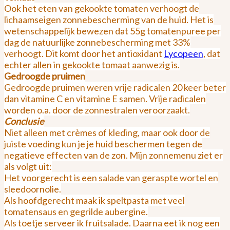
Ook het eten van gekookte tomaten verhoogt de
lichaamseigen zonnebescherming van de huid. Het is
wetenschappelijk bewezen dat 55g tomatenpuree per
dag de natuurlijke zonnebescherming met 33%
verhoogt. Dit komt door het antioxidant
Lycopeen
, dat
echter allen in gekookte tomaat aanwezig is.
Gedroogde pruimen
Gedroogde pruimen weren vrije radicalen 20 keer beter
dan vitamine C en vitamine E samen. Vrije radicalen
worden o.a. door de zonnestralen veroorzaakt.
Conclusie
Niet alleen met crèmes of kleding, maar ook door de
juiste voeding kun je je huid beschermen tegen de
negatieve effecten van de zon. Mijn zonnemenu ziet er
als volgt uit:
Het voorgerecht is een salade van geraspte wortel en
sleedoornolie.
Als hoofdgerecht maak ik speltpasta met veel
tomatensaus en gegrilde aubergine.
Als toetje serveer ik fruitsalade. Daarna eet ik nog een