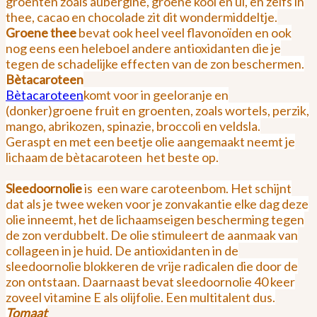
groenten zoals aubergine, groene kool en ui, en zelfs in
thee, cacao en chocolade zit dit wondermiddeltje.
Groene thee
bevat ook heel veel flavonoïden en ook
nog eens een heleboel andere antioxidanten die je
tegen de schadelijke effecten van de zon beschermen.
Bètacaroteen
Bètacaroteen
komt voor in geeloranje en
(donker)groene fruit en groenten, zoals wortels, perzik,
mango, abrikozen, spinazie, broccoli en veldsla.
Geraspt en met een beetje olie aangemaakt neemt je
lichaam de bètacaroteen
het beste op.
Sleedoornolie
is
een ware caroteenbom. Het schijnt
dat als je twee weken voor je zonvakantie elke dag deze
olie inneemt, het de lichaamseigen bescherming tegen
de zon verdubbelt. De olie stimuleert de aanmaak van
collageen in je huid. De antioxidanten in de
sleedoornolie blokkeren de vrije radicalen die door de
zon ontstaan. Daarnaast bevat sleedoornolie 40 keer
zoveel vitamine E als olijfolie. Een multitalent dus.
Tomaat