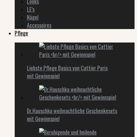
Looks
LE’s
Nägel
Accessoires
Pflege
Liebste Pflege Basics von Cattier Paris
mit Gewinnspiel
Dr.Hauschka weihnachtliche Geschenkesets
mit Gewinnspiel