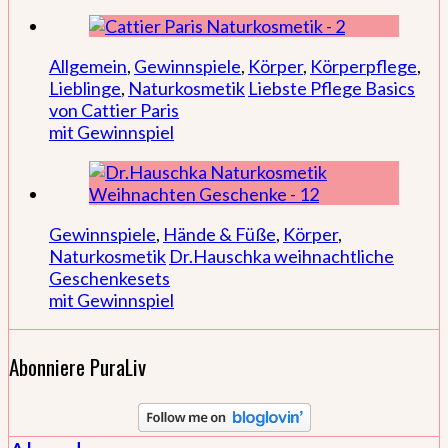
Allgemein
,
Gewinnspiele
,
Körper
,
Körperpflege
,
Lieblinge
,
Naturkosmetik
Liebste Pflege Basics
von Cattier Paris
mit Gewinnspiel
Gewinnspiele
,
Hände & Füße
,
Körper
,
Naturkosmetik
Dr.Hauschka weihnachtliche
Geschenkesets
mit Gewinnspiel
Abonniere PuraLiv