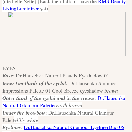
(die helle Seite) (Back then I didn’t have the
RMS Beauty
LivingLuminizer
yet)
EYES
Base
: Dr.Hauschka Natural Pastels Eyeshadow 01
I
nner two-thirds of the eyelid:
Dr.Hauschka Summer
Impressions Palette 01 Cool Breeze eyeshadow
brown
O
uter third of the eyelid and in the crease
:
Dr.Hauschka
Natural Glamour Palette
earth brown
Under the browbow
: Dr.Hauschka Natural Glam
our
Palett
e
lilly white
Eyeliner
:
Dr.Hauschka Natural Glamour EyelinerDuo 05