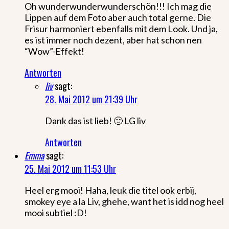
Oh wunderwunderwunderschön!!! Ich mag die
Lippen auf dem Foto aber auch total gerne. Die
Frisur harmoniert ebenfalls mit dem Look. Und ja,
es ist immer noch dezent, aber hat schon nen
“Wow”-Effekt!
Antworten
liv
sagt:
28. Mai 2012 um 21:39 Uhr
Dank das ist lieb! 🙂 LG liv
Antworten
Emma
sagt:
25. Mai 2012 um 11:53 Uhr
Heel erg mooi! Haha, leuk die titel ook erbij,
smokey eye a la Liv, ghehe, want het is idd nog heel
mooi subtiel :D!