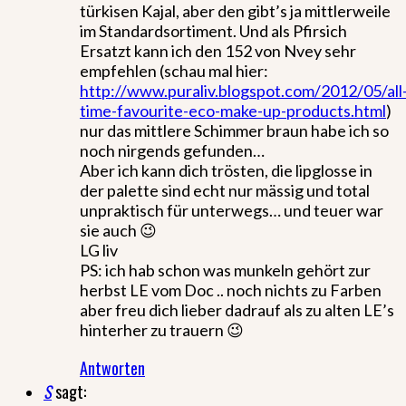
türkisen Kajal, aber den gibt’s ja mittlerweile
im Standardsortiment. Und als Pfirsich
Ersatzt kann ich den 152 von Nvey sehr
empfehlen (schau mal hier:
http://www.puraliv.blogspot.com/2012/05/all
time-favourite-eco-make-up-products.html
)
nur das mittlere Schimmer braun habe ich so
noch nirgends gefunden…
Aber ich kann dich trösten, die lipglosse in
der palette sind echt nur mässig und total
unpraktisch für unterwegs… und teuer war
sie auch 😉
LG liv
PS: ich hab schon was munkeln gehört zur
herbst LE vom Doc .. noch nichts zu Farben
aber freu dich lieber dadrauf als zu alten LE’s
hinterher zu trauern 😉
Antworten
S
sagt: