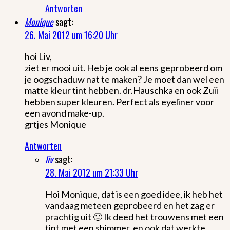
Antworten
Monique
sagt:
26. Mai 2012 um 16:20 Uhr
hoi Liv,
ziet er mooi uit. Heb je ook al eens geprobeerd om
je oogschaduw nat te maken? Je moet dan wel een
matte kleur tint hebben. dr.Hauschka en ook Zuii
hebben super kleuren. Perfect als eyeliner voor
een avond make-up.
grtjes Monique
Antworten
liv
sagt:
28. Mai 2012 um 21:33 Uhr
Hoi Monique, dat is een goed idee, ik heb het
vandaag meteen geprobeerd en het zag er
prachtig uit 🙂 Ik deed het trouwens met een
tint met een shimmer, en ook dat werkte