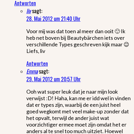
Antworten
liv
sagt:
28. Mai 2012 um 21:40 Uhr
Voor mij was dat toen al meer dan ooit 🙂 Ik
heb net boven bij Beautybärchen iets over
verschillende Types geschreven kijk maar 😉
Liefs, liv
Antworten
Emma
sagt:
29. Mai 2012 um 20:57 Uhr
Ooh wat super leuk dat je naar mijn look
verwijst :D! Haha, kan me er idd wel in vinden
dat er types zijn, waarbij de een juist heel
goed wegkomt met veel make-up zonder dat
het opvalt, terwijl de ander juist wat
voorzichtiger ermee moet zijn omdat het er
anders al te snel too much uitziet. Hoewel