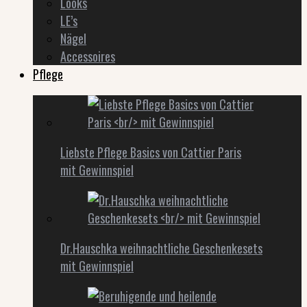
Looks
LE’s
Nägel
Accessoires
Pflege
Liebste Pflege Basics von Cattier Paris
mit Gewinnspiel
Dr.Hauschka weihnachtliche Geschenkesets
mit Gewinnspiel