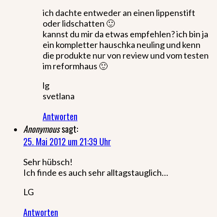
ich dachte entweder an einen lippenstift
oder lidschatten 🙂
kannst du mir da etwas empfehlen? ich bin ja
ein kompletter hauschka neuling und kenn
die produkte nur von review und vom testen
im reformhaus 🙂
lg
svetlana
Antworten
Anonymous
sagt:
25. Mai 2012 um 21:39 Uhr
Sehr hübsch!
Ich finde es auch sehr alltagstauglich…
LG
Antworten