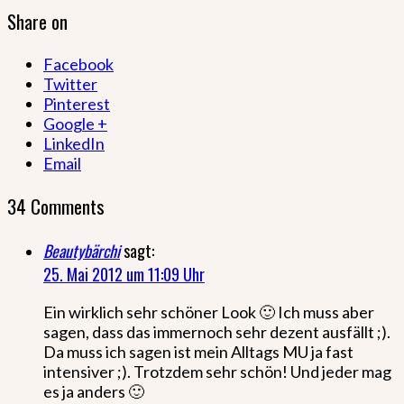
Share on
Facebook
Twitter
Pinterest
Google +
LinkedIn
Email
34 Comments
Beautybärchi
sagt:
25. Mai 2012 um 11:09 Uhr
Ein wirklich sehr schöner Look 🙂 Ich muss aber
sagen, dass das immernoch sehr dezent ausfällt ;).
Da muss ich sagen ist mein Alltags MU ja fast
intensiver ;). Trotzdem sehr schön! Und jeder mag
es ja anders 🙂