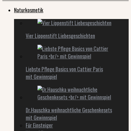
Naturkosmetik
Vier Lippenstift Liebesgeschichten
Liebste Pflege Basics von Cattier Paris
mit Gewinnspiel
Dr.Hauschka weihnachtliche Geschenkesets
mit Gewinnspiel
Für Einsteiger