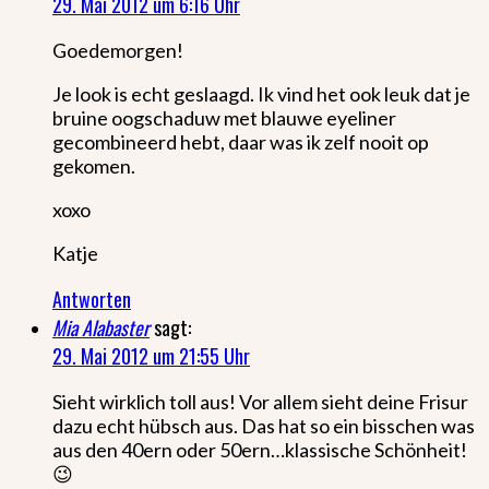
29. Mai 2012 um 6:16 Uhr
Goedemorgen!
Je look is echt geslaagd. Ik vind het ook leuk dat je
bruine oogschaduw met blauwe eyeliner
gecombineerd hebt, daar was ik zelf nooit op
gekomen.
xoxo
Katje
Antworten
Mia Alabaster
sagt:
29. Mai 2012 um 21:55 Uhr
Sieht wirklich toll aus! Vor allem sieht deine Frisur
dazu echt hübsch aus. Das hat so ein bisschen was
aus den 40ern oder 50ern…klassische Schönheit!
😉