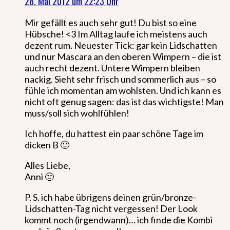
28. Mai 2012 um 22:23 Uhr
Mir gefällt es auch sehr gut! Du bist so eine
Hübsche! <3 Im Alltag laufe ich meistens auch
dezent rum. Neuester Tick: gar kein Lidschatten
und nur Mascara an den oberen Wimpern – die ist
auch recht dezent. Untere Wimpern bleiben
nackig. Sieht sehr frisch und sommerlich aus – so
fühle ich momentan am wohlsten. Und ich kann es
nicht oft genug sagen: das ist das wichtigste! Man
muss/soll sich wohlfühlen!
Ich hoffe, du hattest ein paar schöne Tage im
dicken B 🙂
Alles Liebe,
Anni 🙂
P. S. ich habe übrigens deinen grün/bronze-
Lidschatten-Tag nicht vergessen! Der Look
kommt noch (irgendwann)… ich finde die Kombi