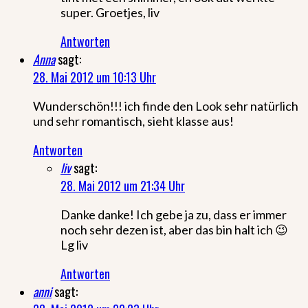
super. Groetjes, liv
Antworten
Anna
sagt:
28. Mai 2012 um 10:13 Uhr
Wunderschön!!! ich finde den Look sehr natürlich
und sehr romantisch, sieht klasse aus!
Antworten
liv
sagt:
28. Mai 2012 um 21:34 Uhr
Danke danke! Ich gebe ja zu, dass er immer
noch sehr dezen ist, aber das bin halt ich 😉
Lg liv
Antworten
anni
sagt: