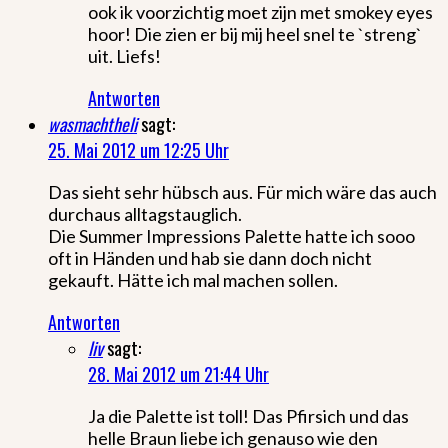
ook ik voorzichtig moet zijn met smokey eyes
hoor! Die zien er bij mij heel snel te `streng`
uit. Liefs!
Antworten
wasmachtheli
sagt:
25. Mai 2012 um 12:25 Uhr
Das sieht sehr hübsch aus. Für mich wäre das auch
durchaus alltagstauglich.
Die Summer Impressions Palette hatte ich sooo
oft in Händen und hab sie dann doch nicht
gekauft. Hätte ich mal machen sollen.
Antworten
liv
sagt:
28. Mai 2012 um 21:44 Uhr
Ja die Palette ist toll! Das Pfirsich und das
helle Braun liebe ich genauso wie den