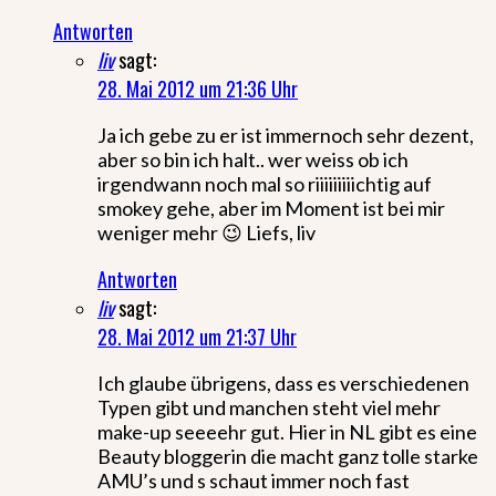
Antworten
liv
sagt:
28. Mai 2012 um 21:36 Uhr
Ja ich gebe zu er ist immernoch sehr dezent,
aber so bin ich halt.. wer weiss ob ich
irgendwann noch mal so riiiiiiiiichtig auf
smokey gehe, aber im Moment ist bei mir
weniger mehr 😉 Liefs, liv
Antworten
liv
sagt:
28. Mai 2012 um 21:37 Uhr
Ich glaube übrigens, dass es verschiedenen
Typen gibt und manchen steht viel mehr
make-up seeeehr gut. Hier in NL gibt es eine
Beauty bloggerin die macht ganz tolle starke
AMU’s und s schaut immer noch fast