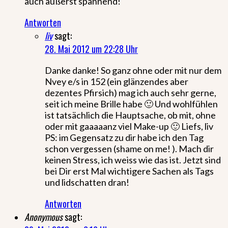
auch äußerst spannend!
Antworten
liv
sagt:
28. Mai 2012 um 22:28 Uhr
Danke danke! So ganz ohne oder mit nur dem
Nvey e/s in 152 (ein glänzendes aber
dezentes Pfirsich) mag ich auch sehr gerne,
seit ich meine Brille habe 🙂 Und wohlfühlen
ist tatsächlich die Hauptsache, ob mit, ohne
oder mit gaaaaanz viel Make-up 🙂 Liefs, liv
PS: im Gegensatz zu dir habe ich den Tag
schon vergessen (shame on me! ). Mach dir
keinen Stress, ich weiss wie das ist. Jetzt sind
bei Dir erst Mal wichtigere Sachen als Tags
und lidschatten dran!
Antworten
Anonymous
sagt: