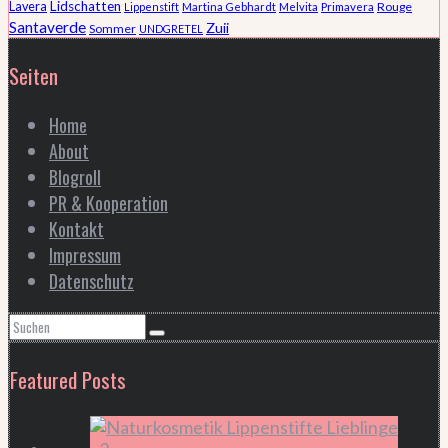
Lidschatten
Lavera
Rouge
Lippenstift
Martina Gebhardt
Melvita
Primavera
Santaverde
Zuii
Sommer
UNDGRETEL
Seiten
Home
About
Blogroll
PR & Kooperation
Kontakt
Impressum
Datenschutz
Featured Posts