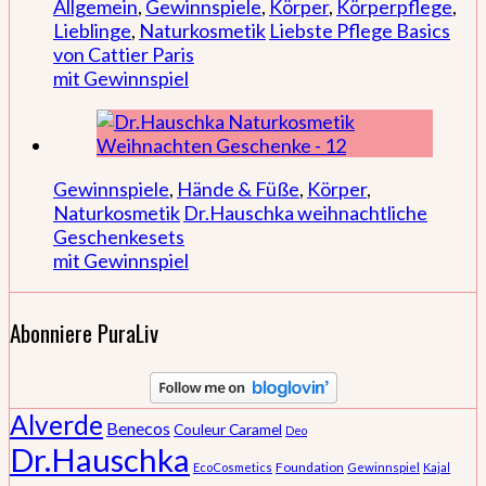
Allgemein
,
Gewinnspiele
,
Körper
,
Körperpflege
,
Lieblinge
,
Naturkosmetik
Liebste Pflege Basics
von Cattier Paris
mit Gewinnspiel
Gewinnspiele
,
Hände & Füße
,
Körper
,
Naturkosmetik
Dr.Hauschka weihnachtliche
Geschenkesets
mit Gewinnspiel
Abonniere PuraLiv
Alverde
Benecos
Couleur Caramel
Deo
Dr.Hauschka
Foundation
EcoCosmetics
Gewinnspiel
Kajal