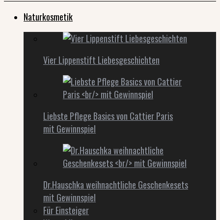
Naturkosmetik
Vier Lippenstift Liebesgeschichten
Liebste Pflege Basics von Cattier Paris
mit Gewinnspiel
Dr.Hauschka weihnachtliche Geschenkesets
mit Gewinnspiel
Für Einsteiger