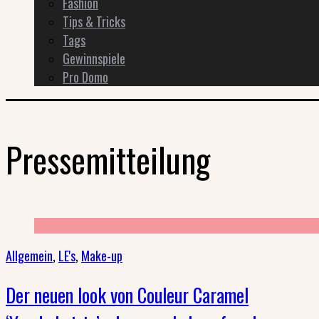
Fashion
Tips & Tricks
Tags
Gewinnspiele
Pro Domo
Pressemitteilung
Allgemein
,
LE's
,
Make-up
Der neuen look von Couleur Caramel