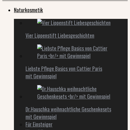
Naturkosmetik
Vier Lippenstift Liebesgeschichten
Liebste Pflege Basics von Cattier Paris
mit Gewinnspiel
Dr.Hauschka weihnachtliche Geschenkesets
mit Gewinnspiel
Für Einsteiger