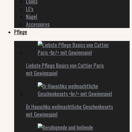
Looks
LE’s
Nägel
Accessoires
Pflege
Liebste Pflege Basics von Cattier Paris
mit Gewinnspiel
Dr.Hauschka weihnachtliche Geschenkesets
mit Gewinnspiel