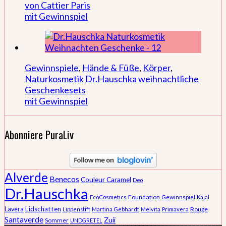
von Cattier Paris
mit Gewinnspiel
Gewinnspiele
,
Hände & Füße
,
Körper
,
Naturkosmetik
Dr.Hauschka weihnachtliche
Geschenkesets
mit Gewinnspiel
Abonniere PuraLiv
Alverde
Benecos
Couleur Caramel
Deo
Dr.Hauschka
Foundation
EcoCosmetics
Gewinnspiel
Kajal
Lidschatten
Lavera
Rouge
Lippenstift
Martina Gebhardt
Melvita
Primavera
Santaverde
Zuii
Sommer
UNDGRETEL