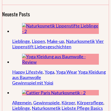
Neueste Posts
Lieblinge
,
Lippen
,
Make-up
,
Naturkosmetik
Vier
Lippenstift Liebesgeschichten
Happy Lifestyle
,
Yoga
,
Yoga Wear
Yoga Kleidung
aus Baumwolle
Gewinnspiel mit Yoiqi
Allgemein
,
Gewinnspiele
,
Körper
,
Körperpflege
,
Lieblinge
,
Naturkosmetik
Liebste Pflege Basics