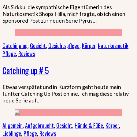
Als Sirkku, die sympathische Eigentümerin des
Naturkosmetik Shops Hilla, mich fragte, ob ich einen
Sponsored Post zur neuen Serie Pyrus…
Catching up
,
Gesicht
,
Gesichtspflege
,
Körper
,
Naturkosmetik
,
Pflege
,
Reviews
Catching up # 5
Etwas verspätet und in Kurzform geht heute mein
fünfter Catching Up Post online. Ich mag diese relativ
neue Serie auf…
Allgemein
,
Aufgebraucht
,
Gesicht
,
Hände & Füße
,
Körper
,
Lieblinge
,
Pflege
,
Reviews