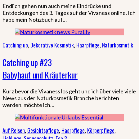
Endlich gehen nun auch meine Eindrücke und
Entdeckungen des 3. Tages auf der Vivaness online. Ich
habe mein Notizbuch auf…
Catching up
,
Dekorative Kosmetik
,
Haarpflege
,
Naturkosmetik
Catching up #23
Babyhaut und Kräuterkur
Kurz bevor die Vivaness los geht und ich über viele viele
News aus der Naturkosmetik Branche berichten
werden, möchte ich…
Auf Reisen
,
Gesichtspflege
,
Haarpflege
,
Körperpflege
,
Lieblinge
,
Sonnenschutz
,
Top 3