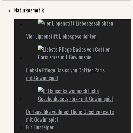
Naturkosmetik
Vier Lippenstift Liebesgeschichten
Liebste Pflege Basics von Cattier Paris
mit Gewinnspiel
Dr.Hauschka weihnachtliche Geschenkesets
mit Gewinnspiel
Für Einsteiger