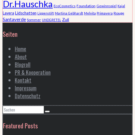
Dr.Hauschka
Foundation
EcoCosmetics
Gewinnspiel
Kajal
Lidschatten
Lavera
Rouge
Lippenstift
Martina Gebhardt
Melvita
Primavera
Santaverde
Zuii
Sommer
UNDGRETEL
Seiten
Home
About
Blogroll
PR & Kooperation
Kontakt
Impressum
Datenschutz
Featured Posts