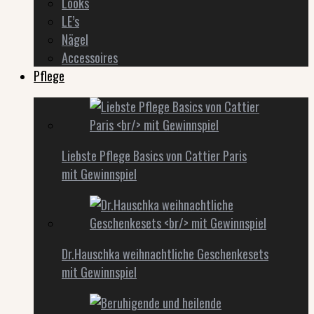
Looks
LE’s
Nägel
Accessoires
Pflege
Liebste Pflege Basics von Cattier Paris
mit Gewinnspiel
Dr.Hauschka weihnachtliche Geschenkesets
mit Gewinnspiel