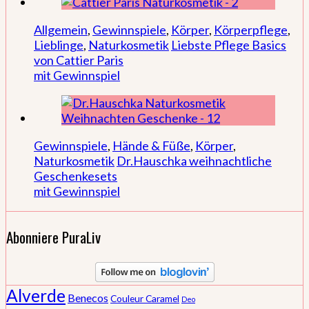
Allgemein
,
Gewinnspiele
,
Körper
,
Körperpflege
,
Lieblinge
,
Naturkosmetik
Liebste Pflege Basics
von Cattier Paris
mit Gewinnspiel
Gewinnspiele
,
Hände & Füße
,
Körper
,
Naturkosmetik
Dr.Hauschka weihnachtliche
Geschenkesets
mit Gewinnspiel
Abonniere PuraLiv
Alverde
Benecos
Couleur Caramel
Deo