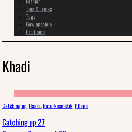
Fashion
Tips & Tricks
Tags
Gewinnspiele
Pro Domo
Khadi
Catching up
,
Haare
,
Naturkosmetik
,
Pflege
Catching up 27