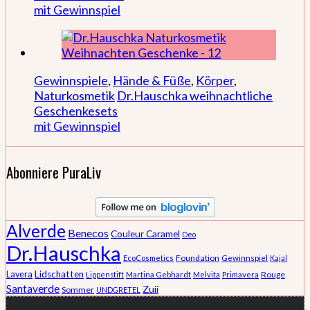
mit Gewinnspiel
Gewinnspiele
,
Hände & Füße
,
Körper
,
Naturkosmetik
Dr.Hauschka weihnachtliche
Geschenkesets
mit Gewinnspiel
Abonniere PuraLiv
Alverde
Benecos
Couleur Caramel
Deo
Dr.Hauschka
Foundation
EcoCosmetics
Gewinnspiel
Kajal
Lidschatten
Lavera
Rouge
Lippenstift
Martina Gebhardt
Melvita
Primavera
Santaverde
Zuii
Sommer
UNDGRETEL