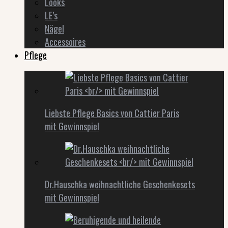
Looks
LE’s
Nägel
Accessoires
Pflege
Liebste Pflege Basics von Cattier Paris
mit Gewinnspiel
Dr.Hauschka weihnachtliche Geschenkesets
mit Gewinnspiel