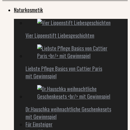
Naturkosmetik
Vier Lippenstift Liebesgeschichten
Liebste Pflege Basics von Cattier Paris
mit Gewinnspiel
Dr.Hauschka weihnachtliche Geschenkesets
mit Gewinnspiel
Für Einsteiger