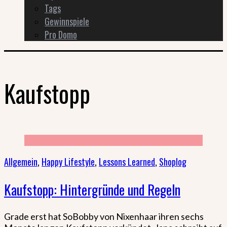
Tags
Gewinnspiele
Pro Domo
Kaufstopp
Allgemein
,
Happy Lifestyle
,
Lessons Learned
,
Shoplog
Kaufstopp: Hintergründe und Regeln
Grade erst hat SoBobby von Nixenhaar ihren sechs