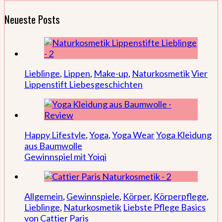
Neueste Posts
Lieblinge
,
Lippen
,
Make-up
,
Naturkosmetik
Vier
Lippenstift Liebesgeschichten
Happy Lifestyle
,
Yoga
,
Yoga Wear
Yoga Kleidung
aus Baumwolle
Gewinnspiel mit Yoiqi
Allgemein
,
Gewinnspiele
,
Körper
,
Körperpflege
,
Lieblinge
,
Naturkosmetik
Liebste Pflege Basics
von Cattier Paris