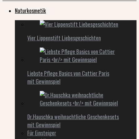
Naturkosmetik
Vier Lippenstift Liebesgeschichten
Liebste Pflege Basics von Cattier Paris
mit Gewinnspiel
Dr.Hauschka weihnachtliche Geschenkesets
mit Gewinnspiel
Für Einsteiger