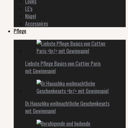
Looks
LE’s
Nägel
Accessoires
Pflege
Liebste Pflege Basics von Cattier Paris
mit Gewinnspiel
Dr.Hauschka weihnachtliche Geschenkesets
mit Gewinnspiel