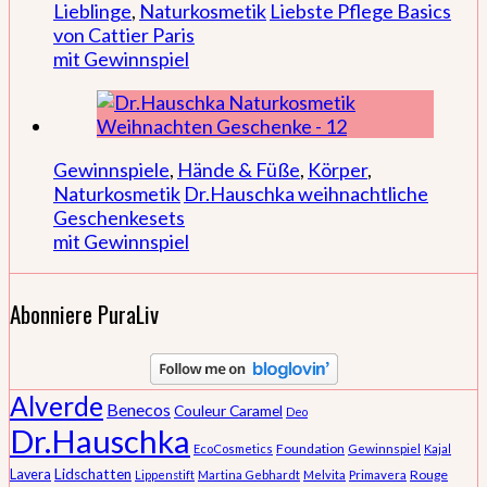
Lieblinge
,
Naturkosmetik
Liebste Pflege Basics
von Cattier Paris
mit Gewinnspiel
Gewinnspiele
,
Hände & Füße
,
Körper
,
Naturkosmetik
Dr.Hauschka weihnachtliche
Geschenkesets
mit Gewinnspiel
Abonniere PuraLiv
Alverde
Benecos
Couleur Caramel
Deo
Dr.Hauschka
Foundation
EcoCosmetics
Gewinnspiel
Kajal
Lidschatten
Lavera
Rouge
Lippenstift
Martina Gebhardt
Melvita
Primavera