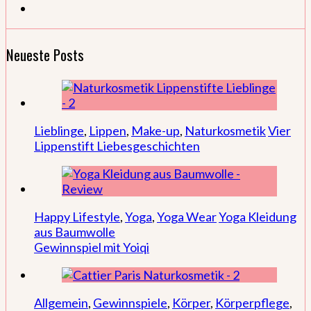
Neueste Posts
Lieblinge
,
Lippen
,
Make-up
,
Naturkosmetik
Vier
Lippenstift Liebesgeschichten
Happy Lifestyle
,
Yoga
,
Yoga Wear
Yoga Kleidung
aus Baumwolle
Gewinnspiel mit Yoiqi
Allgemein
,
Gewinnspiele
,
Körper
,
Körperpflege
,