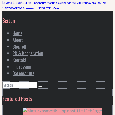
Lidschatten
Lavera
Rouge
Lippenstift
Martina Gebhardt
Melvita
Primavera
Santaverde
Zuii
Sommer
UNDGRETEL
Seiten
Home
About
Blogroll
PR & Kooperation
Kontakt
Impressum
Datenschutz
Featured Posts