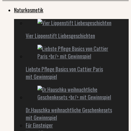
Naturkosmetik
Vier Lippenstift Liebesgeschichten
Liebste Pflege Basics von Cattier Paris
mit Gewinnspiel
Dr.Hauschka weihnachtliche Geschenkesets
mit Gewinnspiel
Für Einsteiger