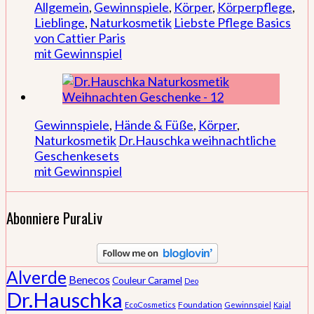
Allgemein
,
Gewinnspiele
,
Körper
,
Körperpflege
,
Lieblinge
,
Naturkosmetik
Liebste Pflege Basics
von Cattier Paris
mit Gewinnspiel
Gewinnspiele
,
Hände & Füße
,
Körper
,
Naturkosmetik
Dr.Hauschka weihnachtliche
Geschenkesets
mit Gewinnspiel
Abonniere PuraLiv
Alverde
Benecos
Couleur Caramel
Deo
Dr.Hauschka
Foundation
EcoCosmetics
Gewinnspiel
Kajal