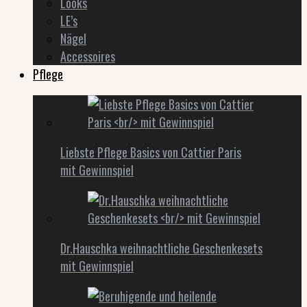
Looks
LE’s
Nägel
Accessoires
Pflege
Liebste Pflege Basics von Cattier Paris
mit Gewinnspiel
Dr.Hauschka weihnachtliche Geschenkesets
mit Gewinnspiel