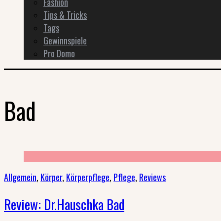
Fashion
Tips & Tricks
Tags
Gewinnspiele
Pro Domo
Bad
Allgemein
,
Körper
,
Körperpflege
,
Pflege
,
Reviews
Review: Dr.Hauschka Bad