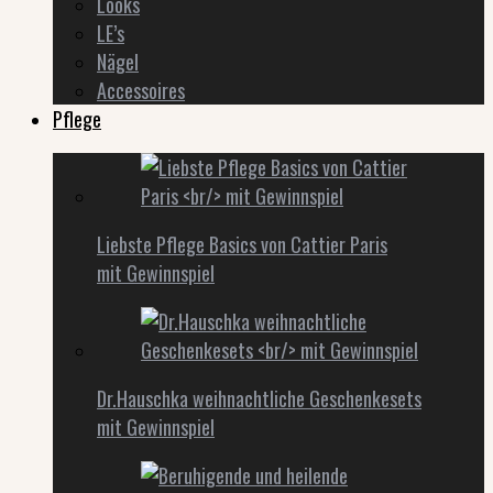
Looks
LE’s
Nägel
Accessoires
Pflege
Liebste Pflege Basics von Cattier Paris
mit Gewinnspiel
Dr.Hauschka weihnachtliche Geschenkesets
mit Gewinnspiel