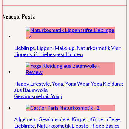
Neueste Posts
Lieblinge
,
Lippen
,
Make-up
,
Naturkosmetik
Vier
Lippenstift Liebesgeschichten
Happy Lifestyle
,
Yoga
,
Yoga Wear
Yoga Kleidung
aus Baumwolle
Gewinnspiel mit Yoiqi
Allgemein
,
Gewinnspiele
,
Körper
,
Körperpflege
,
Lieblinge
,
Naturkosmetik
Liebste Pflege Basics