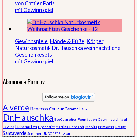
von Cattier Paris
mit Gewinnspiel
Gewinnspiele
,
Hände & Füße
,
Körper
,
Naturkosmetik
Dr.Hauschka weihnachtliche
Geschenkesets
mit Gewinnspiel
Abonniere PuraLiv
Alverde
Benecos
Couleur Caramel
Deo
Dr.Hauschka
Foundation
EcoCosmetics
Gewinnspiel
Kajal
Lidschatten
Lavera
Rouge
Lippenstift
Martina Gebhardt
Melvita
Primavera
Santaverde
Zuii
Sommer
UNDGRETEL