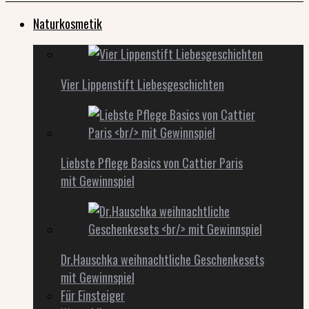
Naturkosmetik
Vier Lippenstift Liebesgeschichten
Liebste Pflege Basics von Cattier Paris
mit Gewinnspiel
Dr.Hauschka weihnachtliche Geschenkesets
mit Gewinnspiel
Für Einsteiger