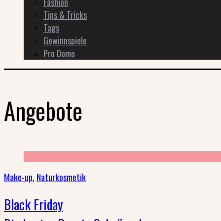
Fashion
Tips & Tricks
Tags
Gewinnspiele
Pro Domo
Angebote
Make-up
,
Naturkosmetik
Black Friday