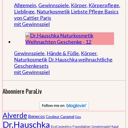
Allgemein
,
Gewinnspiele
,
Körper
,
Körperpflege
,
Lieblinge
,
Naturkosmetik
Liebste Pflege Basics
von Cattier Paris
mit Gewinnspiel
Gewinnspiele
,
Hände & Füße
,
Körper
,
Naturkosmetik
Dr.Hauschka weihnachtliche
Geschenkesets
mit Gewinnspiel
Abonniere PuraLiv
Alverde
Benecos
Couleur Caramel
Deo
Dr.Hauschka
Foundation
EcoCosmetics
Gewinnspiel
Kajal