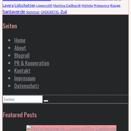
Lidschatten
Lavera
Rouge
Lippenstift
Martina Gebhardt
Melvita
Primavera
Santaverde
Zuii
Sommer
UNDGRETEL
Seiten
Home
About
Blogroll
PR & Kooperation
Kontakt
Impressum
Datenschutz
Featured Posts