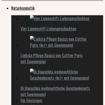
Naturkosmetik
Vier Lippenstift Liebesgeschichten
Liebste Pflege Basics von Cattier Paris
mit Gewinnspiel
Dr.Hauschka weihnachtliche Geschenkesets
mit Gewinnspiel
Für Einsteiger