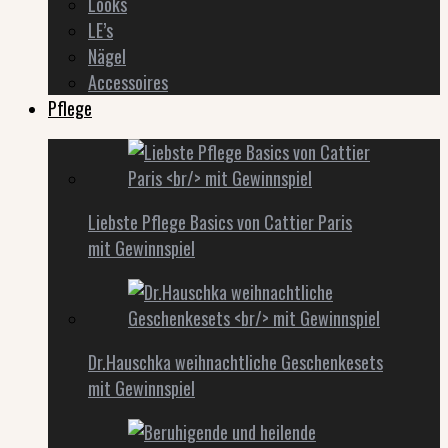
Looks
LE’s
Nägel
Accessoires
Pflege
Liebste Pflege Basics von Cattier Paris
mit Gewinnspiel
Dr.Hauschka weihnachtliche Geschenkesets
mit Gewinnspiel